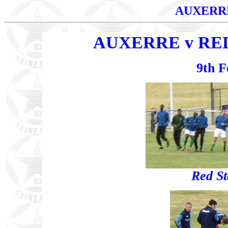
AUXERR
AUXERRE v RED S
9th F
Red St