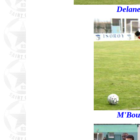
Delane
M'Bou