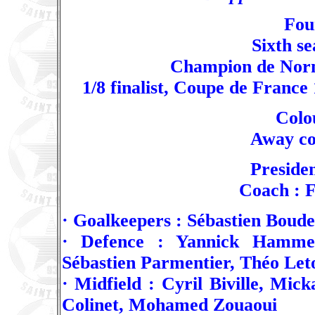
Fou
Sixth s
Champion de Norm
1/8 finalist, Coupe de France
Colou
Away col
Preside
Coach : 
· Goalkeepers : Sébastien Bou
· Defence : Yannick Hammel,
Sébastien Parmentier, Théo Let
· Midfield : Cyril Biville, Mi
Colinet, Mohamed Zouaoui