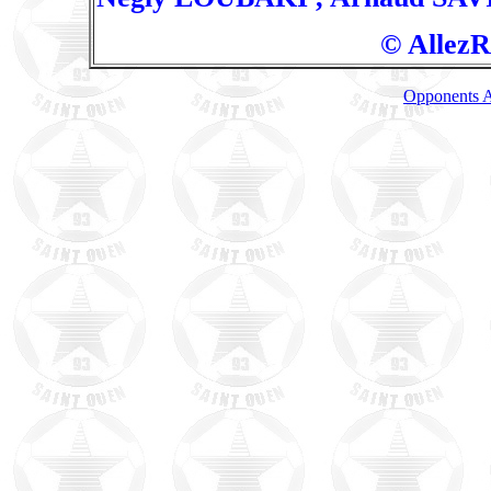
© AllezR
Opponents A