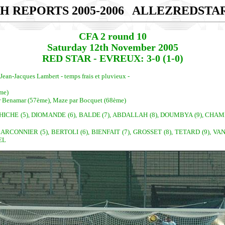
H REPORTS 2005-2006
ALLEZREDSTA
CFA 2 round 10
Saturday 12th November 2005
RED STAR - EVREUX: 3-0 (1-0)
 Jean-Jacques Lambert - temps frais et pluvieux -
me)
ar Benamar (57ème), Maze par Bocquet (68ème)
 BEHICHE (5), DIOMANDE (6), BALDE (7), ABDALLAH (8), DOUMBYA (9), C
LARCONNIER (5), BERTOLI (6), BIENFAIT (7), GROSSET (8), TETARD (9),
EL