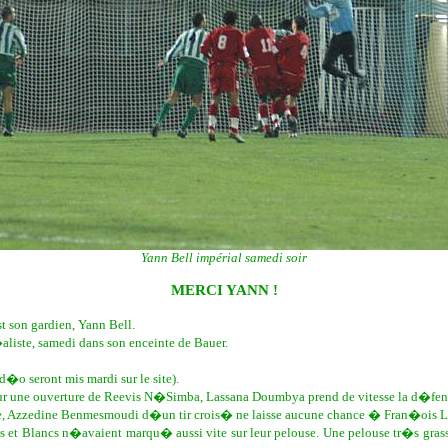
Yann Bell impérial samedi soir
MERCI YANN !
 son gardien, Yann Bell.
liste, samedi dans son enceinte de Bauer.
o seront mis mardi sur le site).
ur une ouverture de Reevis N�Simba, Lassana Doumbya prend de vitesse la d�fense
aque, Azzedine Benmesmoudi d�un tir crois� ne laisse aucune chance � Fran�ois
erts et Blancs n�avaient marqu� aussi vite sur leur pelouse. Une pelouse tr�s gras