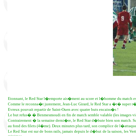
Etonnant, le Red Star l�emporte ais�ment au score et l�homme du match est
Comme le reconna�t justement, Jean-Luc Girard, le Red Star a �t� super r�a
Evreux pouvait repartir de Saint-Ouen avec quatre buts encaiss�s !
Le but refus� � Benmesmoudi en fin de match semble valable (les images vid�
Contrairement � la semaine derni�re, le Red Star d�bute bien son match. S
au fond des filets (4�me). Deux minutes plus tard, son complice de l�att
Le Red Star est sur de bons rails, jamais depuis le d�but de la saison, les V