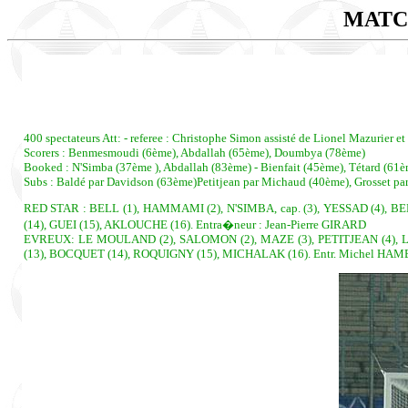
MATC
400 spectateurs Att: - referee : Christophe Simon assisté de Lionel Mazurier et
Scorers : Benmesmoudi (6ème), Abdallah (65ème), Doumbya (78ème)
Booked : N'Simba (37ème ), Abdallah (83ème) - Bienfait (45ème), Tétard (61è
Subs : Baldé par Davidson (63ème)Petitjean par Michaud (40ème), Grosset p
RED STAR : BELL (1), HAMMAMI (2), N'SIMBA, cap. (3), YESSAD (4),
(14), GUEI (15), AKLOUCHE (16). Entra�neur : Jean-Pierre GIRARD
EVREUX: LE MOULAND (2), SALOMON (2), MAZE (3), PETITJEAN (4), 
(13), BOCQUET (14), ROQUIGNY (15), MICHALAK (16). Entr. Michel HAM