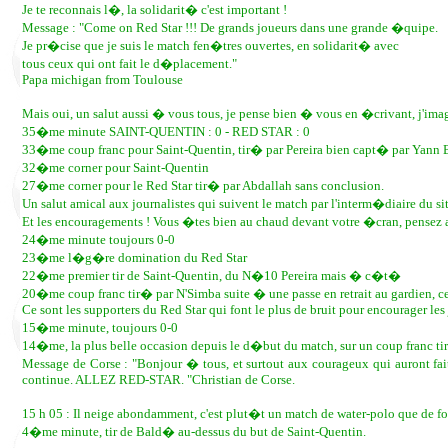
Je te reconnais l�, la solidarit� c'est important !
Message : "Come on Red Star !!! De grands joueurs dans une grande �quipe.
Je pr�cise que je suis le match fen�tres ouvertes, en solidarit� avec
tous ceux qui ont fait le d�placement."
Papa michigan from Toulouse
Mais oui, un salut aussi � vous tous, je pense bien � vous en �crivant, j'ima
35�me minute SAINT-QUENTIN : 0 - RED STAR : 0
33�me coup franc pour Saint-Quentin, tir� par Pereira bien capt� par Yann 
32�me corner pour Saint-Quentin
27�me corner pour le Red Star tir� par Abdallah sans conclusion.
Un salut amical aux journalistes qui suivent le match par l'interm�diaire du sit
Et les encouragements ! Vous �tes bien au chaud devant votre �cran, pensez aux
24�me minute toujours 0-0
23�me l�g�re domination du Red Star
22�me premier tir de Saint-Quentin, du N�10 Pereira mais � c�t�
20�me coup franc tir� par N'Simba suite � une passe en retrait au gardien, c
Ce sont les supporters du Red Star qui font le plus de bruit pour encourager les 
15�me minute, toujours 0-0
14�me, la plus belle occasion depuis le d�but du match, sur un coup franc ti
Message de Corse : "Bonjour � tous, et surtout aux courageux qui auront f
continue. ALLEZ RED-STAR. "Christian de Corse.
15 h 05 : Il neige abondamment, c'est plut�t un match de water-polo que de foo
4�me minute, tir de Bald� au-dessus du but de Saint-Quentin.