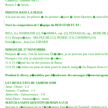
Chantilly - Entente SSG 2 :
Rouen 2 � Avion :
PHOTOS DANS LA NEIGE
A la une du site, les photos � du premier s�jour � Saint-Quentin � nouvelle 
Voici la composition de l'�quipe du RED STAR FC 93 :
BELL (1), HAMMAMI (2), N�SIMBA, cap. (3), YESSAD (4) cap., BEHICHE
(11). Rempla�ants : AKLOUCHE (12), BUDOC (13), CHAMMA (14).
Entra�neur : Jean-Luc GIRARD
DIMANCHE 27 NOVEMBRE
Bonjour � tous, c'est de nouveau Th�r�se, je ne pouvais pas vous faire la bl
Puisque c'est cela, je reprends tout � z�ro.
11 h 15 d�part du car des joueurs de Bauer.
13 h 45 d�cision est prise de faire jouer le match, malgr� les flaques d'eau et l
Pendant le direct, n�oubliez pas d�adresser des messages d�encourageme
LES RESULTATS DE SAMEDI SOIR
Arras - Oissel : 1-2
Amiens - Cambrai : 1-1
Abbeville - Valenciennes : 1-0
Saint-Omer - Armenti�res : remis
MATCH A SAINT-QUENTIN DEMAIN A 15 H
Suivant le r�glement de la F�d�ration Fran�aise de Football, l'arbitre et