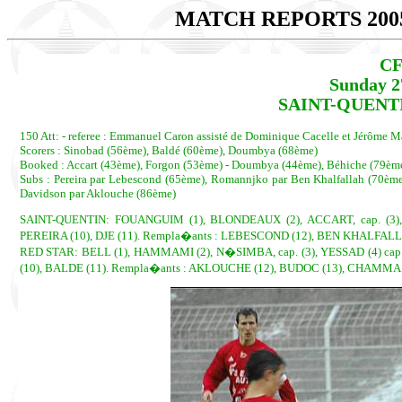
MATCH REPORTS 200
CF
Sunday 2
SAINT-QUENTIN
150 Att: - referee : Emmanuel Caron assisté de Dominique Cacelle et Jérôme Mart
Scorers : Sinobad (56ème), Baldé (60ème), Doumbya (68ème)
Booked : Accart (43ème), Forgon (53ème) - Doumbya (44ème), Béhiche (79èm
Subs : Pereira par Lebescond (65ème), Romannjko par Ben Khalfallah (70ème
Davidson par Aklouche (86ème)
SAINT-QUENTIN: FOUANGUIM (1), BLONDEAUX (2), ACCART, cap. (3),
PEREIRA (10), DJE (11). Rempla�ants : LEBESCOND (12), BEN KHALFALLA
RED STAR: BELL (1), HAMMAMI (2), N�SIMBA, cap. (3), YESSAD (4) ca
(10), BALDE (11). Rempla�ants : AKLOUCHE (12), BUDOC (13), CHAMMA (