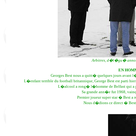
Arbitres, d�l�gu� annonc
EN HOM
Georges Best nous a quitt� quelques jours avant
L�enfant terrible du football britannique, George Best est parti h
L�alcool a rong� l�homme de Belfast qui a po
Sa grande ann�e fut 1968, vain
Premier joueur super star � Best a r
Nous d�dions ce direct � Best