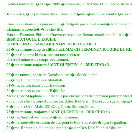
Dernier match de l�ann�e 2005 � domicile, le Red Star FC 93 accueille la
Je vous dis, � la prochaine fois ... avec le m�me r�sultat, ce serait tr�s bie
Dans les vestiaires les joueurs ont �clat� de joie et ont scand� le fameux " et 
Chamma est touch� � la cheville.
Vincent Fourneuf, Philippe Cuervo et Azzedine Benmesmoudi ont fait le d�pl
BRAVO A TOUTE L'EQUIPE
SCORE FINAL : SAINT-QUENTIN : 0 - RED STAR : 3
93�me minute coup de sifflet final. MATCH TERMINE VICTOIRE DU R
92�me Chamma bless� sort sur une civi�re.
Il reste 3 minutes de temps additionnel.
90�me minute toujours SAINT-QUENTIN : 0 - RED STAR : 3
86�me minute, sortie de Davidson, entr�e de Aklouche
82�me, Budoc remplace Abdallah
81�me, carton jaune pour Davidson
79�me, carton jaune pour B�hiche
Message de St�phane : "Je ne suis pas encore parti de chez moi pour profiter
- une nouvelle victoire Audonienne. Allez Red Star !!!! Bon courage au Gang
St�phane (Saint-Malo, 35) Gang Green, Section Ouest
75�me minute, toujours SAINT-QUENTIN : 0 - RED STAR : 3
74�me, Sinobab est remplac� par Chamma
72�me, nouvelle occasion de but pour le Red Star, enlev�e par le gardien.
70�me, Romanjko et Langlet remplac�s par Ben Khalfallah et Olivier.