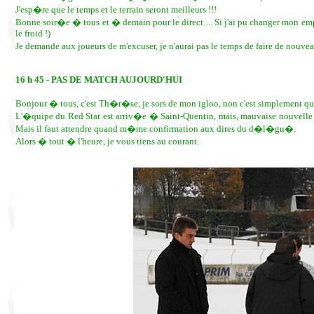
J'esp�re que le temps et le terrain seront meilleurs !!!
Bonne soir�e � tous et � demain pour le direct ... Si j'ai pu changer mon empl
le froid !)
Je demande aux joueurs de m'excuser, je n'aurai pas le temps de faire de no
16 h 45 - PAS DE MATCH AUJOURD'HUI
Bonjour � tous, c'est Th�r�se, je sors de mon igloo, non c'est simplement qu'
L'�quipe du Red Star est arriv�e � Saint-Quentin, mais, mauvaise nouvelle pou
Mais il faut attendre quand m�me confirmation aux dires du d�l�gu�.
Alors � tout � l'heure, je vous tiens au courant.