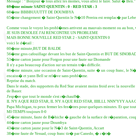
Message : " Bonjour � tous allez les momes, vous allez le faire. Salut � Ben
69�me minute SAINT-QUENTIN : 0 - RED STAR : 3
68�me BBBBUUUTTT DE DOUMBYA
65�me changement � Saint-Quentin le N�10 Pereira est remplac� par Leb
Comme vous le voyez les probl�mes arrivent au mauvais moment ou au bon, v
JE SUIS DESOLEE J'AI RENCONTRE UN PROBLEME
MAIS BONNE NOUVELLE RED STAR 2 - SAINT-QUENTIN 0
voici le d�tail :
60�me minute,BUT DE BALDE
56�me gros cafouillage devant les but de Saint-Quentin et BUT DE SINOBA
53�me carton jaune pour Forgon pour une faute sur Diomande
Il n'y a pas beaucoup d'action sur un terrain tr�s difficile.
46�me minute, une occasion de Saint-Quentin, suite � un coup franc, le N� 4,
encaiss� et yann Bell se rel�ve sans probl�me.
Reprise du match.
Dans le stade, des supporters du Red Star avaient moins froid avec la nouvell
de Bauer.
J'esp�re que tout le monde s'est r�chauff�.
IL N'Y A QUE RED STAR, IL N'Y A QUE RED STAR, IIIILLL NNN''YYY
Papa Michigan, tu peux fermer les fen�tres pour quelques minutes. Et que tout 
MI-TEMPS toujours 0-0
45�me minute, faute de B�hiche � gauche de la surface de r�paration, coup 
44�me carton jaune pour Doumbya
43�me carton jaune pour le N�3 de Saint-Quentin, Accart
38�me faute de Yessad, coup franc tir� par Canedo, � c�t�