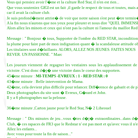
Vous qui pensiez avoir l'�me et la culture Red Star, il n'en est rien...
Que vous souteniez GIGI est un fait ,il garde le respect de tous et toutes, 
car il avait la culture club.
Je suis profond�ment attrist� de voir que notre saison s'est peut �tre termin�
A la fin nous n'aurons que nos yeux pour pleurer et nous dire "QUEL IM
Alors allez les minots et ceux qui n'ont pas la culture ni l'amour du maillot 
Message : " Bonjour � tous, Supporter de l'ombre du RED STAR, inconditionne
la plume pour faire part de mon indignation quant � la scandaleuse attitude
Les titulaires sont d�faillants. ALORS, ALLEZ NOS JEUNES. FAITES NOUS
REVER. UN PASSIONNE. " Marc
Les joueurs viennent de regagner les vestiaires sous les applaudissement d
victoire. C'est donc d�j� une victoire dans le coeur des supporters.
45�me minute :
MI-TEMPS -EVREUX : 1 - RED STAR : 0
43�me minute : Belle intervention de Mama.
42�me, cela devient plus difficile pour relancer. Diff�rence de gabarit et de p
Deux photographes du site sont � Evreux, G�rard et John.
Il y a 6 photographes sur la pelouse.
36�me minute ,Carton jaune pour le Red Star, N� 2 Liheouel
Message : " Dix minutes de jeu...vous �tes d�j� extraordinaires...dans d�
Club, � ces rapaces de FR3 que le Redstar n' est pas mort et qu'avec vous il n'e
Allez les enfants...
Avec vous pour toute la fin de saison..."