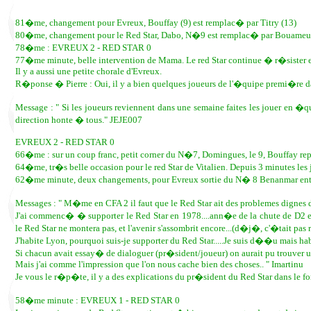
81�me, changement pour Evreux, Bouffay (9) est remplac� par Titry (13)
80�me, changement pour le Red Star, Dabo, N�9 est remplac� par Bouameu
78�me : EVREUX 2 - RED STAR 0
77�me minute, belle intervention de Mama. Le red Star continue � r�sister 
Il y a aussi une petite chorale d'Evreux.
R�ponse � Pierre : Oui, il y a bien quelques joueurs de l'�quipe premi�re da
Message : " Si les joueurs reviennent dans une semaine faites les jouer en �qui
direction honte � tous." JEJE007
EVREUX 2 - RED STAR 0
66�me : sur un coup franc, petit corner du N�7, Domingues, le 9, Bouffay re
64�me, tr�s belle occasion pour le red Star de Vitalien. Depuis 3 minutes les 
62�me minute, deux changements, pour Evreux sortie du N� 8 Benanmar entr�
Messages : " M�me en CFA 2 il faut que le Red Star ait des problemes dignes de
J'ai commenc� � supporter le Red Star en 1978....ann�e de la chute de D2 e
le Red Star ne montera pas, et l'avenir s'assombrit encore...(d�j�, c'�tait pas ro
J'habite Lyon, pourquoi suis-je supporter du Red Star.....Je suis d��u mais ha
Si chacun avait essay� de dialoguer (pr�sident/joueur) on aurait pu trouver u
Mais j'ai comme l'impression que l'on nous cache bien des choses.. " Imartinu
Je vous le r�p�te, il y a des explications du pr�sident du Red Star dans le f
58�me minute : EVREUX 1 - RED STAR 0