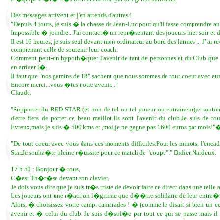
Des messages arrivent et j'en attends d'autres !
"Depuis 4 jours, je suis � la chasse de Jean-Luc pour qu'il fasse comprendre aux
Impossible � joindre...J'ai contact� un repr�sentant des joueurs hier soir et de
Il est 16 heures, je suis seul devant mon ordinateur au bord des larmes ... J' ai
comprenant celle de soutenir leur coach.
Comment peut-on hypoth�quer l'avenir de tant de personnes et du Club que l'
en arriver l�...
Il faut que "nos gamins de 18" sachent que nous sommes de tout coeur ave
Encore merci...vous �tes notre avenir..."
Claude.
"Supporter du RED STAR (et non de tel ou tel joueur ou entraineur)je souti
d'etre fiers de porter ce beau maillot.Ils sont l'avenir du club.Je suis
Evreux,mais je suis � 500 kms et ,moi,je ne gagne pas 1600 euros par mois!"
"De tout coeur avec vous dans ces moments difficiles.Pour les minots, l'enc
Star.Je souha�te pleine r�ussite pour ce match de "coupe"." Didier Nardeux.
17 h 50 : Bonjour � tous,
C�est Th�r�se devant son clavier.
Je dois vous dire que je suis tr�s triste de devoir faire ce direct dans une telle
Les joueurs ont une r�action l�gitime que d��tre solidaire de leur entra�neur
Alors, � choisissez votre camp, camarades ! � (comme le disait si bien un c
avenir et � celui du club. Je suis d�sol�e par tout ce qui se passe mais il f