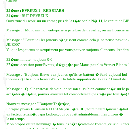
Claude.
35�me : EVREUX 1 - RED STAR 0
34�me : BUT D'EVREUX
Ouverture du score sur un corner, pris de la t�te par le N� 11, le capitaine B
Message : " Moi dans mon entreprise si je refuse de travailler, on me licencie 
Message : " Pourquoi les joueurs r�agissent comme cela je ne pense pas que ce
JEJE007
Vu que les joueurs ne s'expriment pas vous pouvez toujours aller consulter dan
32�me minute : toujours 0-0
27�me, occasion pour Evreux, d�gag�e par Mama pour les Verts et Blancs. Pou
Message : "Bonjour, Bravo aux jeunes qu'ils se battent � fond aujourd hui
tribunes ?). On a tous besoin d'eux. Un fidele supporter de 35 ans. " Daniel de
Message : " Quelle tristesse de voir une saison aussi bien commenc�e sur le 
acc�der � l'�lite, pouvez avoir un tel comportement(pas tr�s pro tout �a) Alle
Nouveau message : " Bonjour Th�r�se,
Lorsque j'avais 18 ans au RED STAR, en 1�re HC, notre " entra�neur " �tait
un facteur retrait�, papa Ledoux, qui coupait admirablement les citrons �
la mi-temps....
Mon propos est un hommage � tous les b�n�voles de l'ombre, ceux qui enc