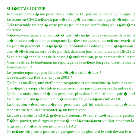
SI J�ETAIS JOUEUR
Je commencerais � me poser des questions. Du jour au lendemain, pourquoi
Le retour en CFA 2 n�avait pas d�velopp� un sens aussi aigu de l�informat
Cela ressemble un peu � cette presse (toute presse confondue) qui s�int�res
du temps !
N�avez-vous jamais remarqu� � que d�s qu�il a des violences dans un ly
m�me si en m�me temps cinquante lyc�es connaissent les m�mes exc�s dan
Le jour du jugement du r�f�r� du Tribunal de Bobigny, une t�l�vision pu
une t�l�vision au service du public), dans son journal annonce une DECISIO
Si cela ne s�appelle pas de la basse d�sinformation, je ne comprends plus rie
Vous me direz, le lendemain un reportage de la m�me longueur disait le contra
Heureusement !
Le premier reportage peu faire des d�g�ts collat�raux !
Que restait-il du Red Star en juin 2003 ?
Quelques maillots, une vieille photocopieuse et une machine � laver, pas bea
Une �quipe a repris le club avec des personnes pas toutes issues du milieu du f
Quelques mois plus tard � des personnes plus dans le foot-fric ont quitt� le c
Le club a continu� son chemin � avec les moyens d�un club de DH.
La direction s�est entour�e de personnes qui lui semblaient comp�tentes
reconstruire le club et remonter � un bon niveau
Le club a rejoint le CFA 2, gr�ce aux joueurs, � leur entra�neur, une gestion 
D�but janvier, un dirigeant propos� par l�entra�neur voulait renverser la 
largement en t�te de son groupe de CFA 2.
Ce m�me dirigeant a poursuivi quelques temps plus tard le club devant le trib