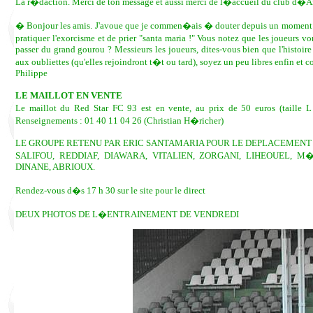
La r�daction. Merci de ton message et aussi merci de l�accueil du club d�Ar
� Bonjour les amis. J'avoue que je commen�ais � douter depuis un moment
pratiquer l'exorcisme et de prier "santa maria !" Vous notez que les joueurs v
passer du grand gourou ? Messieurs les joueurs, dites-vous bien que l'histoire d'
aux oubliettes (qu'elles rejoindront t�t ou tard), soyez un peu libres enfin et c
Philippe
LE MAILLOT EN VENTE
Le maillot du Red Star FC 93 est en vente, au prix de 50 euros (taille 
Renseignements : 01 40 11 04 26 (Christian H�richer)
LE GROUPE RETENU PAR ERIC SANTAMARIA POUR LE DEPLACEMENT
SALIFOU, REDDIAF, DIAWARA, VITALIEN, ZORGANI, LIHEOUEL,
DINANE, ABRIOUX.
Rendez-vous d�s 17 h 30 sur le site pour le direct
DEUX PHOTOS DE L�ENTRAINEMENT DE VENDREDI