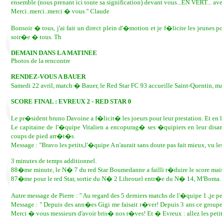
ensemble (nous prenant ici toute sa signification) devant vous...EN VERT...
Merci..merci..merci � vous." Claude
Bonsoir � tous, j'ai fait un direct plein d'�motion et je f�licite les jeu
soir�e � tous. Th
DEMAIN DANS LA MATINEE
Photos de la rencontre
RENDEZ-VOUS A BAUER
Samedi 22 avril, match � Bauer, le Red Star FC 93 accueille Saint-Quentin, 
SCORE FINAL : EVREUX 2 - RED STAR 0
Le pr�sident bruno Davoine a f�licit� les joeurs pour leur prestation. Et en leu
Le capitaine de l'�quipe Vitalien a encopurag� ses �quipiers en leur disan
coups de pied arr�t�s.
Message : "Bravo les petits,l'�quipe A n'aurait sans doute pas fait mieux, vu l
3 minutes de temps additionnel.
88�me minute, le N� 7 du red Star Boumedanne a failli r�duire le score mais
87�me pour le red Star, sortie du N� 2 Liheouel entr�e du N� 14, M'Boma.
Autre message de Pierre : " Au regard des 5 derniers matchs de l'�quipe 1 ,je p
Message : " Depuis des ann�es Gigi me faisait r�ver! Depuis 3 ans ce group
Merci � vous messieurs d'avoir bris� nos r�ves! Et � Evreux : allez les petits 