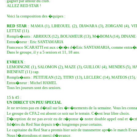
gagner par amour du club.
ALLEZ RED STAR !
Voici la composition des �quipes :
RED STAR
: MAMA (1), LIHEOUEL (2), DIAWARA (3), ZORGANI (4), VIT
LETTAT (11).
Rempla�ants : ABRIOUX (12), BOUAMEUR (13), M�BOMA (14), DINANE (
Entra�neur : Eric SANTAMARIA
Francesco SCARATTI est aux c�t�s d�Eric SANTAMARIA, comme entra�ne
Dans le groupe, il y a 5 seniors et 11, 18 ans.
EVREUX
:
LEMOINGNE (1), SALOMON (2), MAZE (3), GUILLOU (4), MENDES (5), 
BIENFAIT (11) cap.
Rempla�ants : PETITJEAN (12), TITRY (13), LECLERC (14), MATEOS (15),
Entra�neur : Michel HAMEL
Tous les joueurs sont des seniors.
15 h 45 :
UN DIRECT UN PEU SPECIAL
Je ne reviens pas en d�tail sur les �v�nements de la semaine. Vous les connaiss
Le groupe de CFA 2 est absent ce soir sur le terrain. C�est leur libre choix.
D�ception de ne pas avoir eu de r�ponse � notre double appel oral et �crit d
fid�les du Red Star depuis tr�s longtemps pour certains.
Le capitaine du Red Star a promis hier soir de transmettre apr�s le match Evre
Nous l�attendons et merci d�avance.