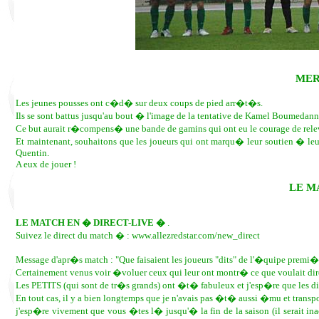
MER
Les jeunes pousses ont c�d� sur deux coups de pied arr�t�s.
Ils se sont battus jusqu'au bout � l'image de la tentative de Kamel Boumedanne,
Ce but aurait r�compens� une bande de gamins qui ont eu le courage de rele
Et maintenant, souhaitons que les joueurs qui ont marqu� leur soutien � leu
Quentin.
A eux de jouer !
LE M
LE MATCH EN � DIRECT-LIVE �
.
Suivez le direct du match � : www.allezredstar.com/new_direct
Message d'apr�s match : "Que faisaient les joueurs "dits" de l'�quipe premi�r
Certainement venus voir �voluer ceux qui leur ont montr� ce que voulait dir
Les PETITS (qui sont de tr�s grands) ont �t� fabuleux et j'esp�re que les di
En tout cas, il y a bien longtemps que je n'avais pas �t� aussi �mu et transpo
j'esp�re vivement que vous �tes l� jusqu'� la fin de la saison (il serait in