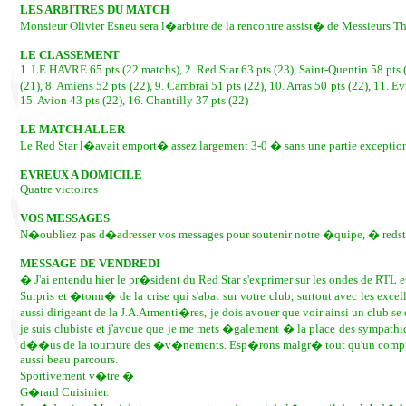
LES ARBITRES DU MATCH
Monsieur Olivier Esneu sera l�arbitre de la rencontre assist� de Messieurs T
LE CLASSEMENT
1. LE HAVRE 65 pts (22 matchs), 2. Red Star 63 pts (23), Saint-Quentin 58 pts (2
(21), 8. Amiens 52 pts (22), 9. Cambrai 51 pts (22), 10. Arras 50 pts (22), 11. E
15. Avion 43 pts (22), 16. Chantilly 37 pts (22)
LE MATCH ALLER
Le Red Star l�avait emport� assez largement 3-0 � sans une partie exceptionn
EVREUX A DOMICILE
Quatre victoires
VOS MESSAGES
N�oubliez pas d�adresser vos messages pour soutenir notre �quipe, � red
MESSAGE DE VENDREDI
� J'ai entendu hier le pr�sident du Red Star s'exprimer sur les ondes de RTL et
Surpris et �tonn� de la crise qui s'abat sur votre club, surtout avec les e
aussi dirigeant de la J.A.Armenti�res, je dois avouer que voir ainsi un club se
je suis clubiste et j'avoue que je me mets �galement � la place des sympathi
d��us de la tournure des �v�nements. Esp�rons malgr� tout qu'un compromi
aussi beau parcours.
Sportivement v�tre �
G�rard Cuisinier.