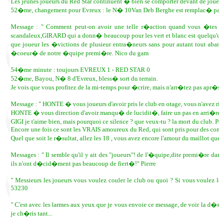
Les jeunes joueurs du Red Star continuent � bien se comporter devant de joue
52�me, changement pour Evreux : le N� 10Van Deb Berghe est remplac� par
Message : " Comment peut-on avoir une telle r�action quand vous �tes si
scandaleux,GIRARD qui a donn� beaucoup pour les vert et blanc est quelqu'un
que joueur les �victions de plusieur entra�neurs sans pour autant tout aba
�coeur� de notre �quipe premi�re. Nico du gam
54�me minute : toujours EVREUX 1 - RED STAR 0
52�me, Bayou, N� 8 d'Evreux, bless� sort du terrain.
Je vois que vous profitez de la mi-temps pour �crire, mais n'arr�tez pas apr�
Message : " HONTE � vous joueurs d'avoir pris le club en otage, vous n'avez r
HONTE � vous direction d'avoir manqu� de lucidit�, faire un pas en arri�re n
GIGI je t'aime bien, mais pourquoi ce silence ? que veux-tu ? la mort du club.
Encore une fois ce sont les VRAIS amoureux du Red, qui sont pris pour des con
Quel que soit le r�sultat, allez les 18 , vous avez encore l'amour du maill
Messages : " Il semble qu'il y ait des "joueurs"! de l'�quipe,dite premi�re dans
ils n'ont d�cid�ment pas beaucoup de fiert�!" Pierre
" Messieurs les joueurs vous voulez couler le club ou quoi ? Si vous vo
53230
" C'est avec les larmes aux yeux que je vous envoie ce message, de voir la d�s
je ch�ris tant...