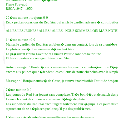
les jeunes du Club. Amiti�s � tous. "
Pierre Pouyaud
RSOA 1947 - 1950
20�me minute : toujours 0-0
Deux petites occasions du Red Star qui a mis le gardien adverse � contributio
ALLEZ LES JEUNES ! ALLEZ ! ALLEZ ! NOUS SOMMES LOIN MAIS NOT
14�me minute : 0-0
Mama, le gardien du Red Star est bless� dans un contact, lors de sa premi�re so
La pluie a cess�. Les jeunes se d�fendent bien.
Le pr�sident Bruno Davoine et Damien Paturle sont des la tribune.
Et les supporters encouragent bien le red Star.
Autre message :" Honte � vous messieurs les joueurs et entra�neur de l'�qui
encore aux jeunes qui d�fendent les couleurs de notre cher club avec le simple 
Message : " Bonjour attrist� de Corse, je trouve inadmissible l'attitude des j
7�me minute 0-0
Les jeunes du Red Star jouent sans complexe. Tr�s bon d�but de match des p
Le match vient de commencer sous un d�luge de pluie.
Les supporters du Red Star encouragent fortement leur �quipe. Les journaliste
reprochent de se d�placer que lorsqu'il y a des probl�mes.
L'�quipe a �t� tr�s bien accueillie par des gens charmants.