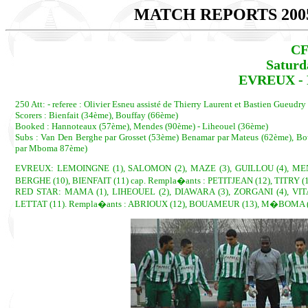
MATCH REPORTS 200
CF
Saturd
EVREUX - R
250 Att: - referee : Olivier Esneu assisté de Thierry Laurent et Bastien Gueudry 
Scorers : Bienfait (34ème), Bouffay (66ème)
Booked : Hannoteaux (57ème), Mendes (90ème) - Liheouel (36ème)
Subs : Van Den Berghe par Grosset (53ème) Benamar par Mateus (62ème), Bou
par Mboma 87ème)
EVREUX: LEMOINGNE (1), SALOMON (2), MAZE (3), GUILLOU (4), ME
BERGHE (10), BIENFAIT (11) cap. Rempla�ants : PETITJEAN (12), TITRY 
RED STAR: MAMA (1), LIHEOUEL (2), DIAWARA (3), ZORGANI (4), VITA
LETTAT (11). Rempla�ants : ABRIOUX (12), BOUAMEUR (13), M�BOMA (1