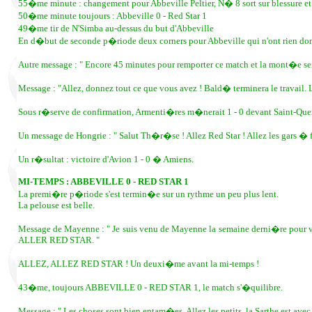
55�me minute : changement pour Abbeville Peltier, N� 8 sort sur blessure e
50�me minute toujours : Abbeville 0 - Red Star 1
49�me tir de N'Simba au-dessus du but d'Abbeville
En d�but de seconde p�riode deux corners pour Abbeville qui n'ont rien d
Autre message : " Encore 45 minutes pour remporter ce match et la mont�e sera 
Message : "Allez, donnez tout ce que vous avez ! Bald� terminera le travail
Sous r�serve de confirmation, Armenti�res m�nerait 1 - 0 devant Saint-Quen
Un message de Hongrie : " Salut Th�r�se ! Allez Red Star ! Allez les gars � fo
Un r�sultat : victoire d'Avion 1 - 0 � Amiens.
MI-TEMPS : ABBEVILLE 0 - RED STAR 1
La premi�re p�riode s'est termin�e sur un rythme un peu plus lent.
La pelouse est belle.
Message de Mayenne : " Je suis venu de Mayenne la semaine derni�re pour voi
ALLER RED STAR. "
ALLEZ, ALLEZ RED STAR ! Un deuxi�me avant la mi-temps !
43�me, toujours ABBEVILLE 0 - RED STAR 1, le match s'�quilibre.
Message : " Les choses sont bien entam�es. Allez les petits, la Sarthe est 