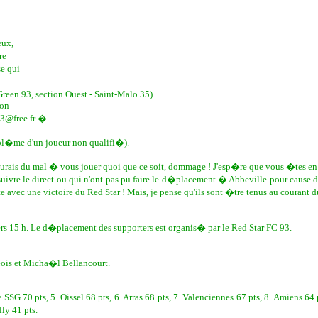
eux,
re
e qui
een 93, section Ouest - Saint-Malo 35)
mon
73@free.fr �
obl�me d'un joueur non qualifi�).
aurais du mal � vous jouer quoi que ce soit, dommage ! J'esp�re que vous �tes en 
 suivre le direct ou qui n'ont pas pu faire le d�placement � Abbeville pour cause
te avec une victoire du Red Star ! Mais, je pense qu'ils sont �tre tenus au couran
ers 15 h. Le d�placement des supporters est organis� par le Red Star FC 93.
eois et Micha�l Bellancourt.
e SSG 70 pts, 5. Oissel 68 pts, 6. Arras 68 pts, 7. Valenciennes 67 pts, 8. Amiens 64
ly 41 pts.