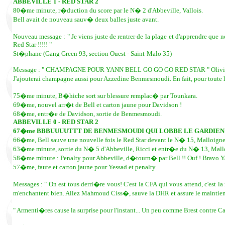
ABBEVILLE 1 - RED STAR 2
80�me minute, r�duction du score par le N� 2 d'Abbeville, Vallois.
Bell avait de nouveau sauv� deux balles juste avant.
Nouveau message : " Je viens juste de rentrer de la plage et d'apprendre que no
Red Star !!!!! "
St�phane (Gang Green 93, section Ouest - Saint-Malo 35)
Message : " CHAMPAGNE POUR YANN BELL GO GO GO RED STAR " Olivier
J'ajouterai champagne aussi pour Azzedine Benmesmoudi. En fait, pour toute l
75�me minute, B�hiche sort sur blessure remplac� par Tounkara.
69�me, nouvel arr�t de Bell et carton jaune pour Davidson !
68�me, entr�e de Davidson, sortie de Benmesmoudi.
ABBEVILLE 0 - RED STAR 2
67�me BBBUUUUTTT DE BENMESMOUDI QUI LOBBE LE GARDIEN
66�me, Bell sauve une nouvelle fois le Red Star devant le N� 15, Malloigne
63�me minute, sortie du N� 5 d'Abbeville, Ricci et entr�e du N� 13, Mall
58�me minute : Penalty pour Abbeville, d�tourn� par Bell !! Ouf ! Bravo 
57�me, faute et carton jaune pour Yessad et penalty.
Messages : " On est tous derri�re vous! C'est la CFA qui vous attend, c'es
m'enchantent bien. Allez Mahmoud Ciss�, sauve la DHR et assure le maintien. 
" Armenti�res cause la surprise pour l'instant... Un peu comme Brest contre Cae