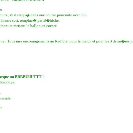
x.
te, s'est claqu� dans une course poursuite avec lui.
l'heure sort, remplac� par B�hiche.
ent et mettant le ballon en corner.
nternet. Tous mes encouragements au Red Star pour le match et pour les 3 derni�r
d marque un BBBBUUUTTT !
.
 Doumbya.
L
versale.
r.