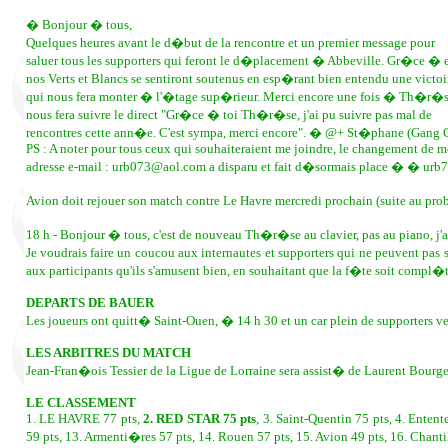
� Bonjour � tous,
Quelques heures avant le d�but de la rencontre et un premier message pour
saluer tous les supporters qui feront le d�placement � Abbeville. Gr�ce � 
nos Verts et Blancs se sentiront soutenus en esp�rant bien entendu une victoi
qui nous fera monter � l'�tage sup�rieur. Merci encore une fois � Th�r�s
nous fera suivre le direct "Gr�ce � toi Th�r�se, j'ai pu suivre pas mal de
rencontres cette ann�e. C'est sympa, merci encore". � @+ St�phane (Gang Gr
PS : A noter pour tous ceux qui souhaiteraient me joindre, le changement de 
adresse e-mail : urb073@aol.com a disparu et fait d�sormais place � � urb
Avion doit rejouer son match contre Le Havre mercredi prochain (suite au pr
18 h - Bonjour � tous, c'est de nouveau Th�r�se au clavier, pas au piano, j'
Je voudrais faire un coucou aux internautes et supporters qui ne peuvent pas
aux participants qu'ils s'amusent bien, en souhaitant que la f�te soit compl�
DEPARTS DE BAUER
Les joueurs ont quitt� Saint-Ouen, � 14 h 30 et un car plein de supporters v
LES ARBITRES DU MATCH
Jean-Fran�ois Tessier de la Ligue de Lorraine sera assist� de Laurent Bourg
LE CLASSEMENT
1. LE HAVRE 77 pts,
2. RED STAR 75 pts
, 3. Saint-Quentin 75 pts, 4. Entent
59 pts, 13. Armenti�res 57 pts, 14. Rouen 57 pts, 15. Avion 49 pts, 16. Chantil