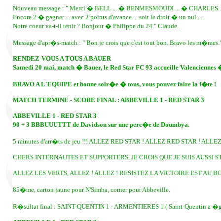
Nouveau message : " Merci � BELL ... � BENMESMOUDI ... � CHARLES ..
Encore 2 � gagner ... avec 2 points d'avance ... soit le droit � un nul ...
Notre coeur va-t-il tenir ? Bonjour � Philippe du 24." Claude.
Message d'apr�s-match : " Bon je crois que c'est tout bon. Bravo les m�mes
RENDEZ-VOUS A TOUS A BAUER
Samedi 20 mai, match � Bauer, le Red Star FC 93 accueille Valenciennes 
BRAVO A L'EQUIPE et bonne soir�e � tous, vous pouvez faire la f�te !
MATCH TERMINE - SCORE FINAL : ABBEVILLE 1 - RED STAR 3
ABBEVILLE 1 - RED STAR 3
90 + 3 BBBUUUTTT de Davidson sur une perc�e de Doumbya.
5 minutes d'arr�ts de jeu !!! ALLEZ RED STAR ! ALLEZ RED STAR ! ALLE
CHERS INTERNAUTES ET SUPPORTERS, JE CROIS QUE JE SUIS AUSSI S
ALLEZ LES VERTS, ALLEZ ! ALLEZ ! RESISTEZ LA VICTOIRE EST AU BO
85�me, carton jaune pour N'Simba, corner pour Abbeville.
R�sultat final : SAINT-QUENTIN 1 - ARMENTIERES 1 ( Saint-Quentin a �gal