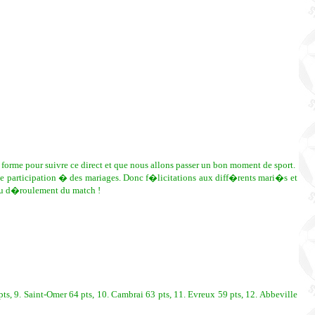
forme pour suivre ce direct et que nous allons passer un bon moment de sport.
 de participation � des mariages. Donc f�licitations aux diff�rents mari�s et
t du d�roulement du match !
 pts, 9. Saint-Omer 64 pts, 10. Cambrai 63 pts, 11. Evreux 59 pts, 12. Abbeville