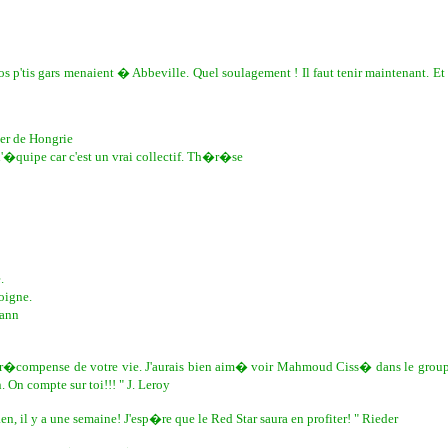
s p'tis gars menaient � Abbeville. Quel soulagement ! Il faut tenir maintenant. Et pe
 de Hongrie
'�quipe car c'est un vrai collectif. Th�r�se
.
oigne.
Yann
t la r�compense de votre vie. J'aurais bien aim� voir Mahmoud Ciss� dans le grou
On compte sur toi!!! " J. Leroy
n, il y a une semaine! J'esp�re que le Red Star saura en profiter! " Rieder