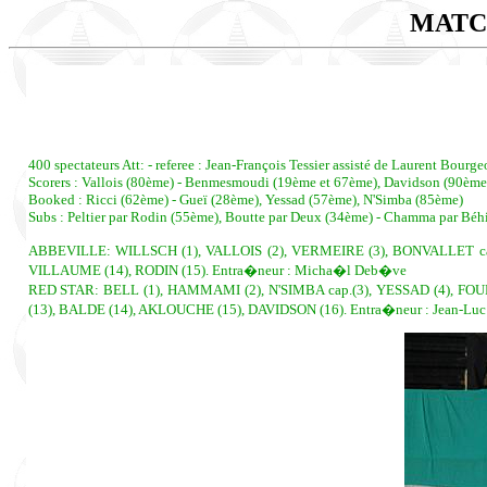
MATC
400 spectateurs Att: - referee : Jean-François Tessier assisté de Laurent Bour
Scorers : Vallois (80ème) - Benmesmoudi (19ème et 67ème), Davidson (90ème
Booked : Ricci (62ème) - Gueï (28ème), Yessad (57ème), N'Simba (85ème)
Subs : Peltier par Rodin (55ème), Boutte par Deux (34ème) - Chamma par Bé
ABBEVILLE: WILLSCH (1), VALLOIS (2), VERMEIRE (3), BONVALLET cap.
VILLAUME (14), RODIN (15). Entra�neur : Micha�l Deb�ve
RED STAR: BELL (1), HAMMAMI (2), N'SIMBA cap.(3), YESSAD (4), F
(13), BALDE (14), AKLOUCHE (15), DAVIDSON (16). Entra�neur : Jean-L