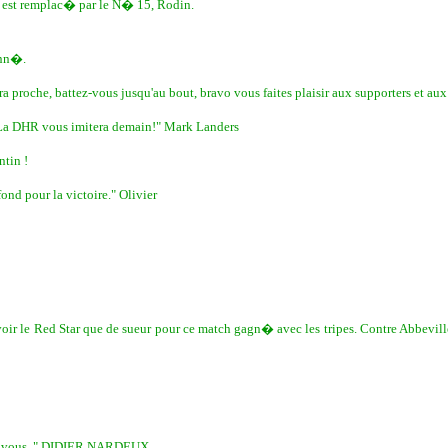
t est remplac� par le N� 15, Rodin.
onn�.
proche, battez-vous jusqu'au bout, bravo vous faites plaisir aux supporters et aux 
. La DHR vous imitera demain!" Mark Landers
tin !
nd pour la victoire." Olivier
r le Red Star que de sueur pour ce match gagn� avec les tripes. Contre Abbeville 
avec vous. " DIDIER NARDEUX