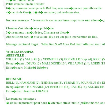
10�me minute : 0 - 0
Petite domination du Red Star.
6�me, nouveau corner pour le Red Star, sans cons�quence pour Abbeville.
4�me, tir de Gue�, d�vi� en corner, qui ne donne rien.
Nouveau message : " Je m'associe aux remerciements qui vous sont adress�s,
Chamma s'est relev� sans probl�me.
3�me minute : arr�t de jeu, Chamma est bless�
Abbeville est parti � vive allure, il y a eu une jolie intervention de Bell.
Message de Daniel Raget : "Allez Red Star!! Allez Red Star!! Allez red star!! Al
Voici LES EQUIPES
ABBEVILLE
:
WILLSCH (1), VALLOIS (2), VERMEIRE (3), BONVALLET cap. (4), RICCI (5
Rempla�ants : DEUX (12), MALLOIGNE (13 ), VILLAUME (14), RODIN (15
Entra�neur : Micha�l Deb�ve
RED STAR
:
BELL (1), HAMMAMI (2), N'SIMBA cap.(3), YESSAD (4), FOURNEUF (5),
Rempla�ants : TOUNKARA (12), BEHICHE (13), BALDE (14), AKLOUCHE (
Entra�neur : Jean-Luc GIRARD
Les premiers messages :
� Un but rapidement pour nous �viter tout stress inutile (m�me moche, on s'e