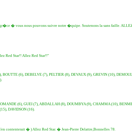
 gr�ce � vous nous pouvons suivre notre �quipe. Soutenons la sans faille. ALLE
lez Red Star!! Allez Red Star!!"
), BOUTTE (6), DEBELVE (7), PELTIER (8), DEVAUX (9), GREVIN (10), DEMOULI
).
 DIOMANDE (6), GUEI (7), ABDALLAH (8), DOUMBYA (9), CHAMMA (10), BENM
15), DAVIDSON (16).
n contenterait � ) Allez Red Star. � Jean-Pierre Delattre,Bonnelles 78.