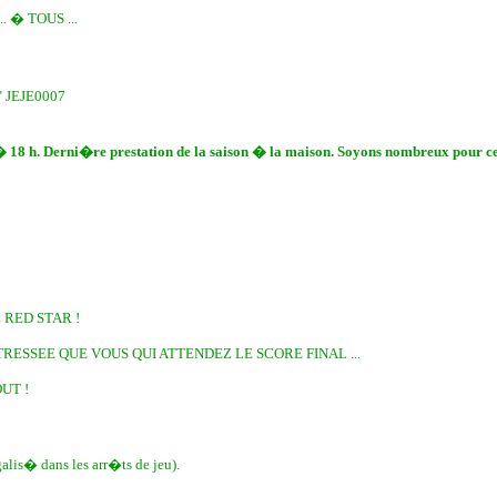
. � TOUS ...
." JEJE0007
� 18 h. Derni�re prestation de la saison � la maison. Soyons nombreux pour c
Z RED STAR !
TRESSEE QUE VOUS QUI ATTENDEZ LE SCORE FINAL ...
UT !
is� dans les arr�ts de jeu).