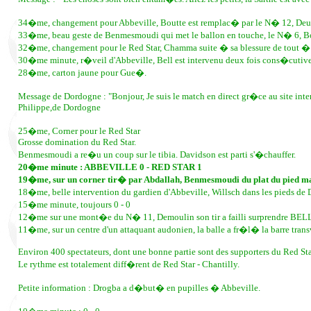
34�me, changement pour Abbeville, Boutte est remplac� par le N� 12, Deu
33�me, beau geste de Benmesmoudi qui met le ballon en touche, le N� 6, Bout
32�me, changement pour le Red Star, Chamma suite � sa blessure de tout � 
30�me minute, r�veil d'Abbeville, Bell est intervenu deux fois cons�cutivem
28�me, carton jaune pour Gue�.
Message de Dordogne : "Bonjour, Je suis le match en direct gr�ce au site i
Philippe,de Dordogne
25�me, Corner pour le Red Star
Grosse domination du Red Star.
Benmesmoudi a re�u un coup sur le tibia. Davidson est parti s'�chauffer.
20�me minute : ABBEVILLE 0 - RED STAR 1
19�me, sur un corner tir� par Abdallah, Benmesmoudi du plat du pie
18�me, belle intervention du gardien d'Abbeville, Willsch dans les pieds de
15�me minute, toujours 0 - 0
12�me sur une mont�e du N� 11, Demoulin son tir a failli surprendre BEL
11�me, sur un centre d'un attaquant audonien, la balle a fr�l� la barre trans
Environ 400 spectateurs, dont une bonne partie sont des supporters du Red Sta
Le rythme est totalement diff�rent de Red Star - Chantilly.
Petite information : Drogba a d�but� en pupilles � Abbeville.