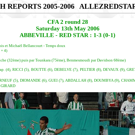
H REPORTS 2005-2006
ALLEZREDSTA
CFA 2 round 28
Saturday 13th May 2006
ABBEVILLE - RED STAR : 1-3 (0-1)
geois et Michaël Bellancourt - Temps doux
 + 4)
hiche (32ème) puis par Tounkara (75ème), Benmesmoudi par Davidson 68ème)
 (4), RICCI (5), BOUTTE (6), DEBELVE (7), PELTIER (8), DEVAUX (9), GRE
OURNEUF (5), DIOMANDE (6), GUEI (7), ABDALLAH (8), DOUMBYA (9), CHA
uc GIRARD