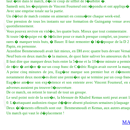
faut �tre dans le match, d�s le coup de sifflet de l�arbitre �.
Samedi soir, les �quipiers de Vincent Fourneuf ont r�pondu et ont appliqu�
Avec une emprise totale sur la partie.
Un d�but de match comme on aimerait en conna�tre chaque week-end.
Une pression de tous les instants sur une formation de Guingamp venue avec 
quotidiennement.
Vous pouvez revivre en vid�o, les quatre buts. Mieux que tout commentaire.
Si toute l��quipe est � f�liciter pour ce match presque complet, un joueur
rares � marquer trois buts, � Bauer. Il faut remonter � l��poque de la D 2 (S
Papin, en personne.
Azzedine Benmesmoudi avait fait mieux, en DH avec quatre buts devant Versai
Neuf buts en deux matchs � la maison, de quoi faire saliver les amoureux du fo
Il faut dire que marquer deux buts entre la 5�me et la 10�me minute a per
de t�te � arri�re � sur un coup franc de C�dric Rogin avait ouvert la marq
A peine cinq minutes de jeu, Eug�ne marque son premier but et d�montr
notamment deux mont�es dont une premi�re qui se termine par un coup franc p
Eug�ne am�ne son exp�rience et son entente avec Vincent Fourneuf, en d
adverses auraient pu trouver l�ouverture.
De ce match, on retient le travail de tout un groupe.
Le seul point noir de la soir�e, la blessure de Khaled Kemas sorti peut avant
0. L�attaquant audonien risque d��tre absent plusieurs semaines (claquage 
Deux �l�ments offensifs sont out : Benmesmoudi et Kemas, aux autres attaqu
Un match qui vaut le d�placement !
MA