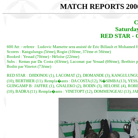
MATCH REPORTS 200
C
Saturda
RED STAR - 
600 Att: - referee : Ludovic Marnette sera assisté de Eric Billault et Mohamed Hac
Scorers : Kangulungu (5ème), Rogin (10ème, 37ème et 56ème)
Booked : Yessad (70ème) - Héloïse (22ème)
Subs : Kemas par Da Costa (43ème), Lacomat par Yessad (69ème), Berthier
Bodin par Vinetot (73ème)
RED STAR : DJIDONOU (1), LACOMAT (2), DIOMANDE (3), KANGULUNGU (4
(10), BERTHIER (11). Rempla�ants : DA COSTA (12), N�SIMBA (13), YESS
GUINGAMP B: JAFFRE (1), GNALEKO (2), BODIN (3), HELOISE (4), ROB
(10), BADRA (11). Rempla�ants : VINETOPT (12), DOMMENGEAU (13), JAE