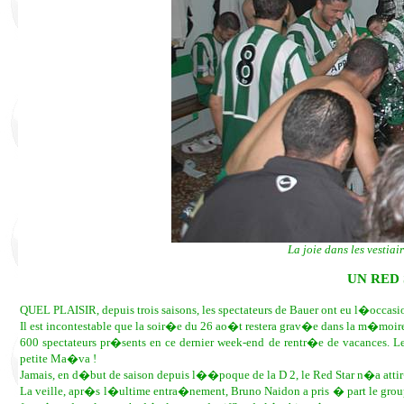
La joie dans les vestiai
UN RED
QUEL PLAISIR, depuis trois saisons, les spectateurs de Bauer ont eu l�occasi
Il est incontestable que la soir�e du 26 ao�t restera grav�e dans la m�moire
600 spectateurs pr�sents en ce dernier week-end de rentr�e de vacances. L
petite Ma�va !
Jamais, en d�but de saison depuis l��poque de la D 2, le Red Star n�a atti
La veille, apr�s l�ultime entra�nement, Bruno Naidon a pris � part le group