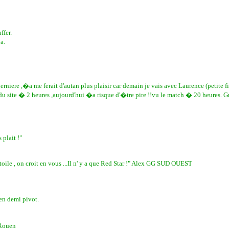
ffer.
a.
iere ,�a me ferait d'autan plus plaisir car demain je vais avec Laurence (petite 
du site � 2 heures ,aujourd'hui �a risque d'�tre pire !!vu le match � 20 heures. 
 plait !"
toile , on croit en vous ...Il n' y a que Red Star !" Alex GG SUD OUEST
en demi pivot.
 Rouen