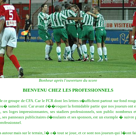
Bonheur après l'ouverture du score
BIENVENU CHEZ LES PROFESSIONNELS
ce groupe de CFA. Car le FCR dont les lettres s�affichent partout sur fond roug
jou� samedi soir. Car avant d��voquer la formidable partie que nos joueurs ont e
, ses loges impressionnantes, ses stadiers professionnels, son public nombreu
s, ses panneaux publicitaires d�roulants et ses sponsors, est un exemple � suivr
rofessionnel.
tour mais sur le terrain, l� o� tout se joue, et ce sont nos joueurs qui l�ont fai