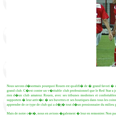
Nous savons d�sormais pourquoi Rouen est qualifi� de � grand favori � de 
grand club. C�est contre un v�ritable club professionnel que le Red Star a 
rien d�un club amateur. Rouen, avec ses tribunes modernes et confortables
supporters � leur arriv�e � ses buvettes et ses boutiques dans tous les coin
apprendre de ce type de club qui a d�j� tout d�un pensionnaire du milieu p
Mais de notre c�t�, nous en avions �galement � leur en remontrer. Non pas au