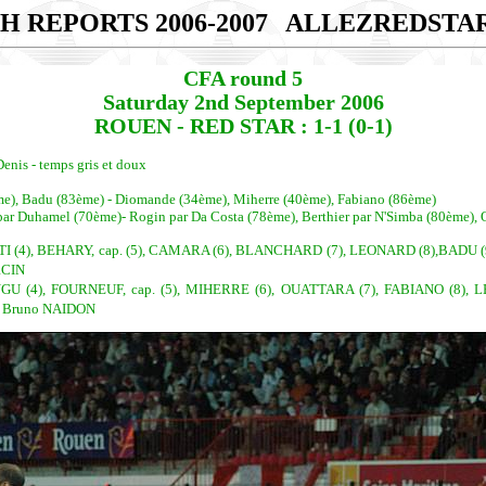
H REPORTS 2006-2007
ALLEZREDSTA
CFA round 5
Saturday 2nd September 2006
ROUEN - RED STAR : 1-1 (0-1)
Denis - temps gris et doux
e), Badu (83ème) - Diomande (34ème), Miherre (40ème), Fabiano (86ème)
par Duhamel (70ème)- Rogin par Da Costa (78ème), Berthier par N'Simba (80ème),
I (4), BEHARY, cap. (5), CAMARA (6), BLANCHARD (7), LEONARD (8),BADU (
RCIN
4), FOURNEUF, cap. (5), MIHERRE (6), OUATTARA (7), FABIANO (8), LEF
: Bruno NAIDON