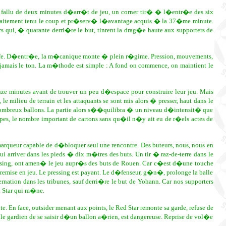
 est fallu de deux minutes d�arr�t de jeu, un corner tir� � l�entr�e des six
rfaitement tenu le coup et pr�serv� l�avantage acquis � la 37�me minute.
qui, � quarante derri�re le but, tinrent la drag�e haute aux supporters de
auffe. D�entr�e, la m�canique monte � plein r�gime. Pression, mouvements,
jamais le ton. La m�thode est simple : A fond on commence, on maintient le
ze minutes avant de trouver un peu d�espace pour construire leur jeu. Mais
ilieu de terrain et les attaquants se sont mis alors � presser, haut dans le
 nombreux ballons. La partie alors s��quilibra � un niveau d�intensit� que
es, le nombre important de cartons sans qu�il n�y ait eu de r�els actes de
arqueur capable de d�bloquer seul une rencontre. Des buteurs, nous, nous en
i arriver dans les pieds � dix m�tres des buts. Un tir � raz-de-terre dans le
essing, ont amen� le jeu aupr�s des buts de Rouen. Car c�est d�une touche
 remise en jeu. Le pressing est payant. Le d�fenseur, g�n�, prolonge la balle
rnation dans les tribunes, sauf derri�re le but de Yohann. Car nos supporters
d Star qui m�ne.
 En face, outsider menant aux points, le Red Star remonte sa garde, refuse de
le gardien de se saisir d�un ballon a�rien, est dangereuse. Reprise de vol�e