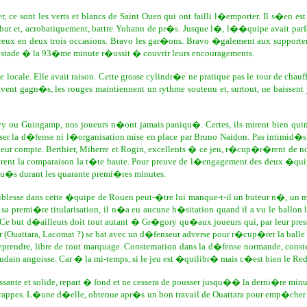
r, ce sont les verts et blancs de Saint Ouen qui ont failli l�emporter. Il s�en
 but et, acrobatiquement, battre Yohann de pr�s. Jusque l�, l��quipe avait pa
eux en deux trois occasions. Bravo les gar�ons. Bravo �galement aux supporters 
le stade � la 93�me minute r�ussit � couvrir leurs encouragements.
cale. Elle avait raison. Cette grosse cylindr�e ne pratique pas le tour de ch
ent gagn�s, les rouges maintiennent un rythme soutenu et, surtout, ne baissent 
ivy ou Guingamp, nos joueurs n�ont jamais paniqu�. Certes, ils mirent bien quin
la d�fense ni l�organisation mise en place par Bruno Naidon. Pas intimid�s, le m
leur compte. Berthier, Miherre et Rogin, excellents � ce jeu, r�cup�r�rent de
inrent la comparaison la t�te haute. Pour preuve de l�engagement des deux �quip
ribu�s durant les quarante premi�res minutes.
blesse dans cette �quipe de Rouen peut-�tre lui manque-t-il un buteur n�, un m
a premi�re titularisation, il n�a eu aucune h�sitation quand il a vu le ballon lu
. Ce but d�ailleurs doit tout autant � Gr�gory qu�aux joueurs qui, par leur pr
ur (Ouattara, Lacomat ?) se bat avec un d�fenseur adverse pour r�cup�rer la balle
reprendre, libre de tout marquage. Consternation dans la d�fense normande, conste
oudain angoisse. Car � la mi-temps, si le jeu est �quilibr� mais c�est bien le Re
nte et solide, repart � fond et ne cessera de pousser jusqu�� la derni�re minute.
es frappes. L�une d�elle, obtenue apr�s un bon travail de Ouattara pour emp�cher 