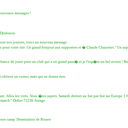
s nouveaux messages !
 Djidonou.
pour nos joueurs, voici un nouveau message :
o pour votre site. Un grand bonjour aux supporters et � Claude Chazottes." Un sup
ance de jouer pour un club qui a un grand pass� et je l'esp�re un bel avenir ! Bon
btient un corner, mais qui ne donne rien.
ant. Allez les verts. Vous �tes supers. Samedi dernier au but par but sur Europ
on match." Didier 72230 Arnage.
e son camp. Domination de Rouen