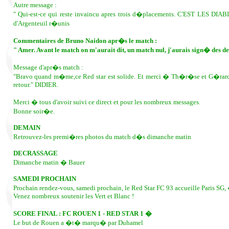
Autre message :
" Qui-est-ce qui reste invaincu apres trois d�placements. C'EST LES DIABL
d'Argenteuil r�unis
Commentaires de Bruno Naidon apr�s le match :
" Amer. Avant le match on m'aurait dit, un match nul, j'aurais sign� des 
Message d'apr�s match :
"Bravo quand m�me,ce Red star est solide. Et merci � Th�r�se et G�rard. Av
retour." DIDIER.
Merci � tous d'avoir suivi ce direct et pour les nombreux messages.
Bonne soir�e.
DEMAIN
Retrouvez-les premi�res photos du match d�s dimanche matin
DECRASSAGE
Dimanche matin � Bauer
SAMEDI PROCHAIN
Prochain rendez-vous, samedi prochain, le Red Star FC 93 accueille Paris SG,
Venez nombreux soutenir les Vert et Blanc !
SCORE FINAL : FC ROUEN 1 - RED STAR 1 �
Le but de Rouen a �t� marqu� par Duhamel