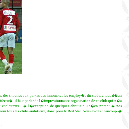
e, des tribunes aux parkas des innombrables employ�s du stade, a tout d�un
ffectu�, il faut parler de l�impressionnante organisation de ce club qui n�a
x et chaleureux - � l�exception de quelques abrutis qui s�en prirent � nos
e pour tous les clubs ambitieux, donc pour le Red Star. Nous avons beaucoup �
t.