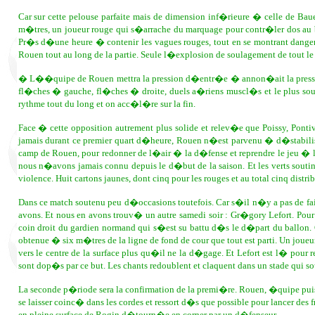
Car sur cette pelouse parfaite mais de dimension inf�rieure � celle de Baue
m�tres, un joueur rouge qui s�arrache du marquage pour contr�ler dos au
Pr�s d�une heure � contenir les vagues rouges, tout en se montrant danger
Rouen tout au long de la partie. Seule l�explosion de soulagement de tout 
� L��quipe de Rouen mettra la pression d�entr�e � annon�ait la presse lo
fl�ches � gauche, fl�ches � droite, duels a�riens muscl�s et le plus souv
rythme tout du long et on acc�l�re sur la fin.
Face � cette opposition autrement plus solide et relev�e que Poissy, Pont
jamais durant ce premier quart d�heure, Rouen n�est parvenu � d�stabiliser 
camp de Rouen, pour redonner de l�air � la d�fense et reprendre le jeu � 
nous n�avons jamais connu depuis le d�but de la saison. Et les verts sout
violence. Huit cartons jaunes, dont cinq pour les rouges et au total cinq dist
Dans ce match soutenu peu d�occasions toutefois. Car s�il n�y a pas de fai
avons. Et nous en avons trouv� un autre samedi soir : Gr�gory Lefort. Pour s
coin droit du gardien normand qui s�est su battu d�s le d�part du ballon
obtenue � six m�tres de la ligne de fond de cour que tout est parti. Un joue
vers le centre de la surface plus qu�il ne la d�gage. Et Lefort est l� pour 
sont dop�s par ce but. Les chants redoublent et claquent dans un stade qui s
La seconde p�riode sera la confirmation de la premi�re. Rouen, �quipe puissa
se laisser coinc� dans les cordes et ressort d�s que possible pour lancer d
en pleine surface de Rogin d�tourn�e en corner par un d�fenseur.