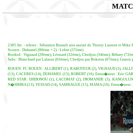
MATC
2385 Att: - referee : Sébastien Butault sera assisté de Thierry Laurent et Mike 
Scorers : Duhamel (90ème + 2) - Lefort (37ème)
Booked : Vignaud (29ème), Léonard (32ème), Chedjou (34ème), Béhary (72èm
Subs : Blanchard par Lalaoui (63ème), Chedjou par Boketsu (67ème), Graton 
ROUEN: FC ROUEN : ALLIBERT (1), RABOTEUR (2), VIGNAUD (3), JALLIT
(13), CACERES (14), DUHAMEL (15), ROBERT (16). Entra�neur : Eric GA
RED STAR: DJIDONOU (1), LACOMAT (2), DIOMANDE (3), KANGULUNGU (
N�SIMBA (13), YESSAD (14), SAMBAGUE (15), MAMA (16). Entra�neur 