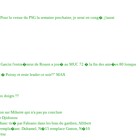
le. Pour la venue du PSG la semaine prochaine, je serai en cong�, j'aurai
 Eric Garcin l'entra�neur de Rouen a jou� au MUC 72 � la fin des ann�es 80 lorsqu
 � Poissy et reste leader ce soir!!" MAX
x doigts !!!
on sur Miherre qui n'a pas pu conclure
r Djidonou
nc tir� par Fabiano dans les bras du gardien, Allibert
i�me rempla�ant. Duhamel, N�15 remplace Graton, N�10
etsu