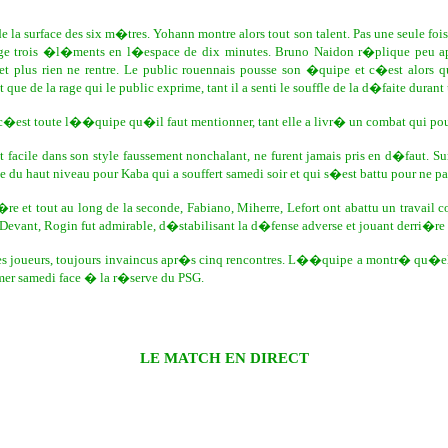
la surface des six m�tres. Yohann montre alors tout son talent. Pas une seule fois i
ge trois �l�ments en l�espace de dix minutes. Bruno Naidon r�plique peu ap
 plus rien ne rentre. Le public rouennais pousse son �quipe et c�est alors q
 de la rage qui le public exprime, tant il a senti le souffle de la d�faite durant 
 c�est toute l��quipe qu�il faut mentionner, tant elle a livr� un combat qui pourr
et facile dans son style faussement nonchalant, ne furent jamais pris en d�faut. S
du haut niveau pour Kaba qui a souffert samedi soir et qui s�est battu pour ne pa
e et tout au long de la seconde, Fabiano, Miherre, Lefort ont abattu un travail c
vant, Rogin fut admirable, d�stabilisant la d�fense adverse et jouant derri�re lui
vo les joueurs, toujours invaincus apr�s cinq rencontres. L��quipe a montr� qu�
mer samedi face � la r�serve du PSG.
LE MATCH EN DIRECT