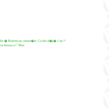
fille � Robert) au cimeti�re. Ca fait d�j� 1 an !!
Gros bisous a+" Max