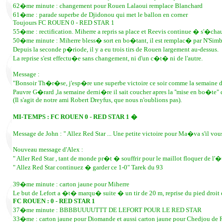
62�me minute : changement pour Rouen Lalaoui remplace Blanchard
61�me : parade superbe de Djidonou qui met le ballon en corner
Toujours FC ROUEN 0 - RED STAR 1
55�me : rectification. Miherre a repris sa place et Reevis continue � s'�chau
50�me minute : Miherre bless� sort en bo�tant, il est remplac� par N'Simb
Depuis la seconde p�riode, il y a eu trois tirs de Rouen largement au-dessus.
La reprise s'est effectu�e sans changement, ni d'un c�t� ni de l'autre.
Message :
"Bonsoir Th�r�se, j'esp�re une superbe victoire ce soir comme la semaine dern
Pauvre G�rard ,la semaine derni�re il sait coucher apres la ''mise en bo�te" 
(Il s'agit de notre ami Robert Dreyfus, que nous n'oublions pas).
MI-TEMPS : FC ROUEN 0 - RED STAR 1 �
Message de John : " Allez Red Star ... Une petite victoire pour Ma�va s'il vous
Nouveau message d'Alex :
" Aller Red Star , tant de monde pr�t � souffrir pour le maillot floquer de l'�
" Allez Red Star continuez � garder ce 1-0" Tarek du 93
39�me minute : carton jaune pour Miherre
Le but de Lefort a �t� marqu� suite � un tir de 20 m, reprise du pied droit 
FC ROUEN : 0 - RED STAR 1
37�me minute : BBBBUUUUTTT DE LEFORT POUR LE RED STAR
33�me : carton jaune pour Diomande et aussi carton jaune pour Chedjou de