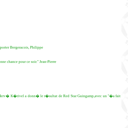
porter Bergeracois, Philippe
ne chance pour ce soir." Jean-Pierre
e 1 Herv� K�rivel a donn� le r�sultat de Red Star Guingamp,avec un "�a fait