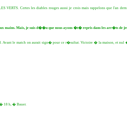
ES VERTS. Certes les diables rouges aussi je crois mais rappelons que l'an der
deux mains. Mais, je suis d��u que nous ayons �t� repris dans les arr�ts de je
ant le match on aurait sign� pour ce r�sultat. Victoire � la maison, et nul � l
 � 18 h, � Bauer.