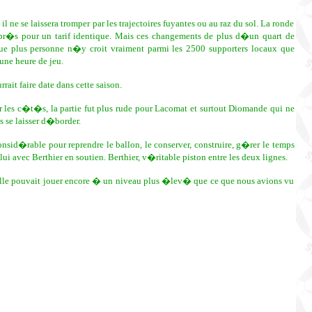
l ne se laissera tromper par les trajectoires fuyantes ou au raz du sol. La ronde
r�s pour un tarif identique. Mais ces changements de plus d�un quart de
ue plus personne n�y croit vraiment parmi les 2500 supporters locaux que
une heure de jeu.
ait faire date dans cette saison.
ur les c�t�s, la partie fut plus rude pour Lacomat et surtout Diomande qui ne
s se laisser d�border.
onsid�rable pour reprendre le ballon, le conserver, construire, g�rer le temps
 avec Berthier en soutien. Berthier, v�ritable piston entre les deux lignes.
elle pouvait jouer encore � un niveau plus �lev� que ce que nous avions vu