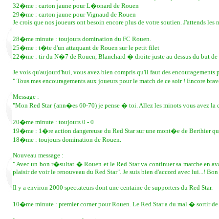
32�me : carton jaune pour L�onard de Rouen
29�me : carton jaune pour Vignaud de Rouen
Je crois que nos joueurs ont besoin encore plus de votre soutien. J'attends le
28�me minute : toujours domination du FC Rouen.
25�me : t�te d'un attaquant de Rouen sur le petit filet
22�me : tir du N�7 de Rouen, Blanchard � droite juste au dessus du but de
Je vois qu'aujourd'hui, vous avez bien compris qu'il faut des encouragements 
" Tous mes encouragements aux joueurs pour le match de ce soir ! Encore brav
Message :
"Mon Red Star {ann�es 60-70) je pense � toi. Allez les minots vous avez la ch
20�me minute : toujours 0 - 0
19�me : 1�re action dangereuse du Red Star sur une mont�e de Berthier qui o
18�me : toujours domination de Rouen.
Nouveau message :
" Avec un bon r�sultat � Rouen et le Red Star va continuer sa marche en av
plaisir de voir le renouveau du Red Star". Je suis bien d'accord avec lui...! B
Il y a environ 2000 spectateurs dont une centaine de supporters du Red Star.
10�me minute : premier corner pour Rouen. Le Red Star a du mal � sortir d