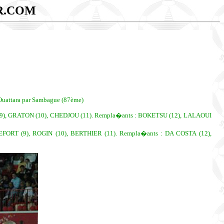
R.COM
 Ouattara par Sambague (87ème)
9), GRATON (10), CHEDJOU (11). Rempla�ants : BOKETSU (12), LALAOUI
ORT (9), ROGIN (10), BERTHIER (11). Rempla�ants : DA COSTA (12),