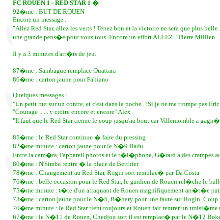
FC ROUEN 1 - RED STAR 1 �
92�me : BUT DE ROUEN
Encore un message :
"Allez Red Star, allez les verts ! Tenez bon et la victoire ne sera que plus bel
une grande pens�e pour vous tous. Encore un effort ALLEZ " Pierre Millien
Il y a 3 minutes d'arr�ts de jeu.
87�me : Sambague remplace Ouattara
86�me : carton jaune pour Fabiano
Quelques messages :
"Un petit but sur un contre, et c'est dans la poche...!Si je ne me trompe pas
"Courage ...... y croire encore et encore" Alex
"Il faut que le Red Star tienne le coup jusqu'au bout car Villemomble a gagn�
85�me : le Red Star continue � faire du pressing
82�me minute : carton jaune pour le N�9 Badu
Entre la cam�ra, l'appareil photos et le t�l�phone, G�rard a des crampes au
80�me : N'Simba rentre � la place de Berthier
78�me : Changement au Red Star, Rogin sort remplac� par Da Costa
76�me : belle occasion pour le Red Star, le gardien de Rouen rel�che le ball
75�me minute : t�te d'un attaquant de Rouen magnifiquement arr�t�e pat
73�me : carton jaune pour le N�5, B�hary pour une faute sur Rogin. Coup fra
70�me minute : le Red Star tient toujours et Rouen fait rentrer un trois
67�me : le N�11 de Rouen, Chedjou sort il est remplac� par le N�12 Bok