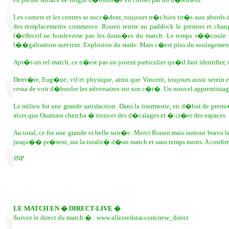
Les corners et les centres se succ�dent, toujours tr�s bien tir�s aux abords de 
des remplacements commence. Rouen rentre au paddock le premier et chan
l�effectif ne bouleverse pas les donn�es du match. Le temps s��coule et
l��galisation survient. Explosion du stade. Mais c�est plus du soulagement que
Apr�s un tel match, ce n�est pas un joueur particulier qu�il faut identifier,
Derri�re, Eug�ne, vif et physique, ainsi que Vincent, toujours aussi serein 
cessa de voir d�bouler les adversaires sur son c�t�. Un nouvel apprentissage 
Le milieu fut une grande satisfaction. Dans la tourmente, en d�but de premi�r
alors que Ouattara chercha � trouver des d�calages et � cr�er des espaces. De
Au total, ce fut une grande et belle soir�e. Merci Rouen mais surtout bra
jusqu�� pr�sent, sur la totalit� d�un match et sans temps morts. A confir
JNP
LE MATCH EN � DIRECT-LIVE �
.
Suivez le direct du match � : www.allezredstar.com/new_direct