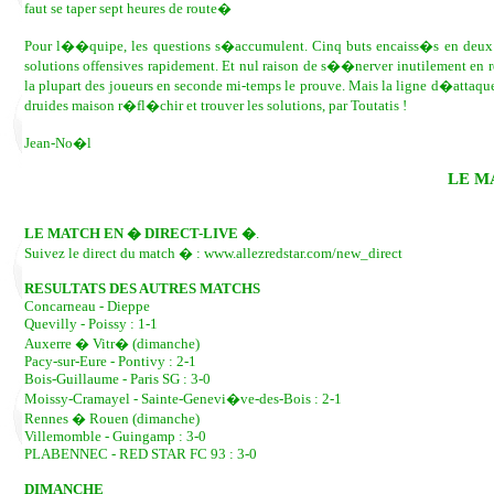
faut se taper sept heures de route�
Pour l��quipe, les questions s�accumulent. Cinq buts encaiss�s en deux ma
solutions offensives rapidement. Et nul raison de s��nerver inutilement en 
la plupart des joueurs en seconde mi-temps le prouve. Mais la ligne d�attaque
druides maison r�fl�chir et trouver les solutions, par Toutatis !
Jean-No�l
LE M
LE MATCH EN � DIRECT-LIVE �
.
Suivez le direct du match � : www.allezredstar.com/new_direct
RESULTATS DES AUTRES MATCHS
Concarneau - Dieppe
Quevilly - Poissy : 1-1
Auxerre � Vitr� (dimanche)
Pacy-sur-Eure - Pontivy : 2-1
Bois-Guillaume - Paris SG : 3-0
Moissy-Cramayel - Sainte-Genevi�ve-des-Bois : 2-1
Rennes � Rouen (dimanche)
Villemomble - Guingamp : 3-0
PLABENNEC - RED STAR FC 93 : 3-0
DIMANCHE