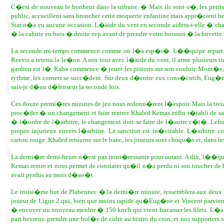
C�est de nouveau le bonheur dans la tribune. � Mais ils sont o�, les petits v
public, accueillent sans broncher cette moquerie enfantine mais appr�cient 
Star n�a eu aucune occasion. L�aide du vent en seconde aidera-t-elle � cha
� la cahute en bois � droite svp avant de prendre votre boisson � la buve
La seconde mi-temps commence comme on l�a esp�r�. L��quipe repart � l�a
Reevis a retenu la le�on. A son tour avec l�aide du vent, il arme plusieurs 
gardien est l�. Kaba commence � jouer les pistons sur son couloir. Mont�e, d
rythme, les corners se succ�dent. Sur deux d�entre eux cons�cutifs, Eug�n
sais-je d�un d�fenseur la seconde fois.
Ces douze premi�res minutes de jeu nous redonn�rent l�espoir. Mais la treiz
proc�der � un changement et faire rentrer Khaled Kemas enfin r�tabli de s
� l�ordre de l�arbitre, le changement doit se faire de l�autre c�t�. Lefor
propos injurieux envers l�arbitre. La sanction est in�vitable. L�arbitre co
carton rouge. Khaled retourne sur le banc, les joueurs sont choqu�s et, dans l
La derni�re demi-heure n�est pas inint�ressante pour autant. A dix, l��qui
Kemas rentre et nous permet de constater qu�il n�a perdu ni son toucher de b
avait perdus au mois d�ao�t.
Le troisi�me but de Plabennec � la derni�re minute, ressemblera aux deux 
joueur de Ligue 2 qui, bien que moins rapide qu�Eug�ne et Vincent parvient
� envoyer un nouveau menhir � 150 km/h qui vient fracasser les filets. L�arbi
part heureux prendre une bol�e de cidre au bistro du coin, et nos supporter