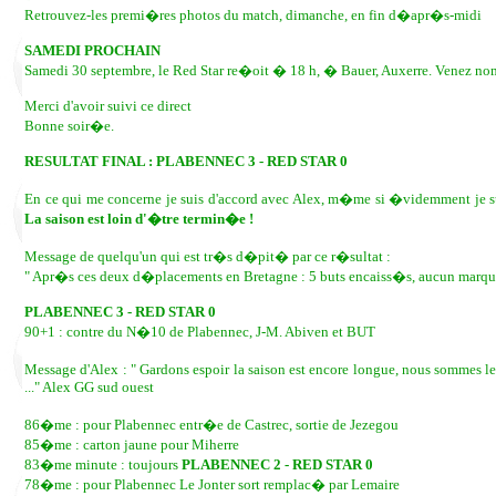
Retrouvez-les premi�res photos du match, dimanche, en fin d�apr�s-midi
SAMEDI PROCHAIN
Samedi 30 septembre, le Red Star re�oit � 18 h, � Bauer, Auxerre. Venez nom
Merci d'avoir suivi ce direct
Bonne soir�e.
RESULTAT FINAL : PLABENNEC 3 - RED STAR 0
En ce qui me concerne je suis d'accord avec Alex, m�me si �videmment je
La saison est loin d'�tre termin�e !
Message de quelqu'un qui est tr�s d�pit� par ce r�sultat :
" Apr�s ces deux d�placements en Bretagne : 5 buts encaiss�s, aucun marqu� 
PLABENNEC 3 - RED STAR 0
90+1 : contre du N�10 de Plabennec, J-M. Abiven et BUT
Message d'Alex : " Gardons espoir la saison est encore longue, nous sommes l
..." Alex GG sud ouest
86�me : pour Plabennec entr�e de Castrec, sortie de Jezegou
85�me : carton jaune pour Miherre
83�me minute : toujours
PLABENNEC 2 - RED STAR 0
78�me : pour Plabennec Le Jonter sort remplac� par Lemaire