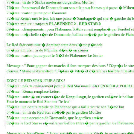
77�me : tir de N'Simba au-dessus du gardien, Mottier
76�me : bon travail de Diomande sur son aile pour Kemas qui passe � Miherre 
73�me : carton jaune pour Fourneuf
72�me Kemas met le feu, fait une passe � Sambagu� qui tire � gauche du b
70�me minute : toujours
PLABENNEC 2 - RED STAR 0
69�me : changements : pour Plabennec S.Abiven est remplac� par Kerebel et
68�me : tr�s belle t�te de Diomande, ballon arr�t� par le gardien de Plab
Le Red Star continue � dominer cette deuxi�me p�riode
67�me minute : tir de N'Simba, d�vi� en corner
66�me : carton jaune pour le N�3 de Plabennec Le Jonter
Message : " Pour gagner des matchs il faut marquer des buts ! D'apr�s le sit
d'envie ? Manque d'ambition ? J'�tais � Vitr� et c'�tait pas terrible ! On att
DONC LE RED STAR JOUE A DIX !
58�me : pas de changement pour le Red Star mais CARTON ROUGE PO
57�me : Kemas remplace Lefort
56�me : suite � un corner t�te de Kangulungu, le gardien enl�ve le ballon
Pour le moment le Red Star met "le feu"
55�me : un contre rapide de Plabennec qui a failli mettre son 3�me but
54�me : un tir du Red Star arr�t� par le gardien Mottier
53�me : une occasion de Diomande, que le gardien arr�te
52�me le Red Star se r�veille, un ballon enlev� par le gardien de Plabennec
Message de Jean-Pierre : " Ayant assist� au match de Vitr�, je ne suis pas �to