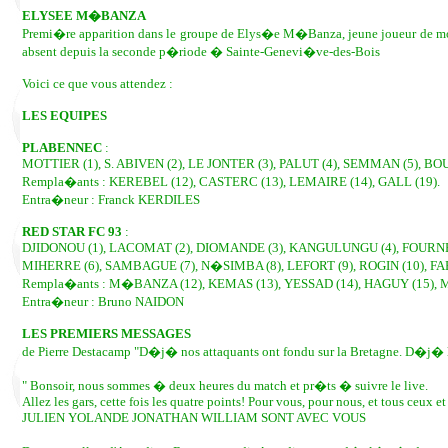
ELYSEE M�BANZA
Premi�re apparition dans le groupe de Elys�e M�Banza, jeune joueur de moi
absent depuis la seconde p�riode � Sainte-Genevi�ve-des-Bois
Voici ce que vous attendez :
LES EQUIPES
PLABENNEC
:
MOTTIER (1), S. ABIVEN (2), LE JONTER (3), PALUT (4), SEMMAN (5), BOUT
Rempla�ants : KEREBEL (12), CASTERC (13), LEMAIRE (14), GALL (19).
Entra�neur : Franck KERDILES
RED STAR FC 93
:
DJIDONOU (1), LACOMAT (2), DIOMANDE (3), KANGULUNGU (4), FOURNEUF
MIHERRE (6), SAMBAGUE (7), N�SIMBA (8), LEFORT (9), ROGIN (10), FA
Rempla�ants : M�BANZA (12), KEMAS (13), YESSAD (14), HAGUY (15), M
Entra�neur : Bruno NAIDON
LES PREMIERS MESSAGES
de Pierre Destacamp "D�j� nos attaquants ont fondu sur la Bretagne. D�j� les f
" Bonsoir, nous sommes � deux heures du match et pr�ts � suivre le live.
Allez les gars, cette fois les quatre points! Pour vous, pour nous, et tous ceu
JULIEN YOLANDE JONATHAN WILLIAM SONT AVEC VOUS