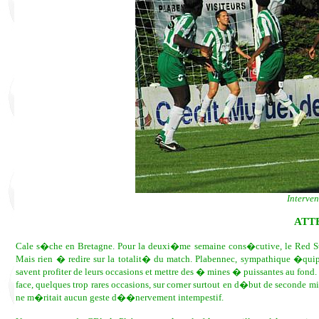
Interve
ATT
Cale s�che en Bretagne. Pour la deuxi�me semaine cons�cutive, le Red Sta
Mais rien � redire sur la totalit� du match. Plabennec, sympathique �quipe
savent profiter de leurs occasions et mettre des � mines � puissantes au fond. 
face, quelques trop rares occasions, sur corner surtout en d�but de secon
ne m�ritait aucun geste d��nervement intempestif.