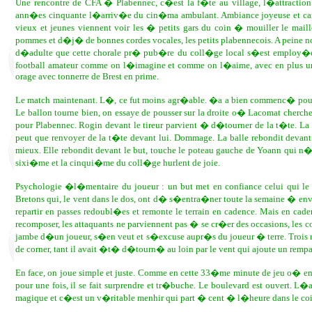
Une rencontre de CFA � Plabennec, c�est la f�te au village, l�attraction
ann�es cinquante l�arriv�e du cin�ma ambulant. Ambiance joyeuse et ca
vieux et jeunes viennent voir les � petits gars du coin � mouiller le mail
pommes et d�j� de bonnes cordes vocales, les petits plabennecois. A peine no
d�adulte que cette chorale pr� pub�re du coll�ge local s�est employ�e �
football amateur comme on l�imagine et comme on l�aime, avec en plus un te
orage avec tonnerre de Brest en prime.
Le match maintenant. L�, ce fut moins agr�able. �a a bien commenc� pourta
Le ballon tourne bien, on essaye de pousser sur la droite o� Lacomat cherche
pour Plabennec. Rogin devant le tireur parvient � d�tourner de la t�te. La 
peut que renvoyer de la t�te devant lui. Dommage. La balle rebondit devant 
mieux. Elle rebondit devant le but, touche le poteau gauche de Yoann qui n�a
sixi�me et la cinqui�me du coll�ge hurlent de joie.
Psychologie �l�mentaire du joueur : un but met en confiance celui qui le m
Bretons qui, le vent dans le dos, ont d� s�entra�ner toute la semaine � envo
repartir en passes redoubl�es et remonte le terrain en cadence. Mais en cade
recomposer, les attaquants ne parviennent pas � se cr�er des occasions, les 
jambe d�un joueur, s�en veut et s�excuse aupr�s du joueur � terre. Trois mi
de corner, tant il avait �t� d�tourn� au loin par le vent qui ajoute un remp
En face, on joue simple et juste. Comme en cette 33�me minute de jeu o� en q
pour une fois, il se fait surprendre et tr�buche. Le boulevard est ouvert. L
magique et c�est un v�ritable menhir qui part � cent � l�heure dans le coin 