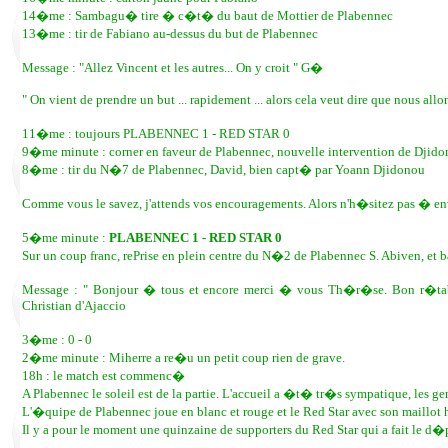
14�me : Sambagu� tire � c�t� du baut de Mottier de Plabennec
13�me : tir de Fabiano au-dessus du but de Plabennec
Message : "Allez Vincent et les autres... On y croit " G�
" On vient de prendre un but ... rapidement ... alors cela veut dire que nous all
11�me : toujours PLABENNEC 1 - RED STAR 0
9�me minute : corner en faveur de Plabennec, nouvelle intervention de Djid
8�me : tir du N�7 de Plabennec, David, bien capt� par Yoann Djidonou
Comme vous le savez, j'attends vos encouragements. Alors n'h�sitez pas � en
5�me minute :
PLABENNEC 1 - RED STAR 0
Sur un coup franc, rePrise en plein centre du N�2 de Plabennec S. Abiven, e
Message : " Bonjour � tous et encore merci � vous Th�r�se. Bon r�ta
Christian d'Ajaccio
3�me : 0 - 0
2�me minute : Miherre a re�u un petit coup rien de grave.
18h : le match est commenc�
A Plabennec le soleil est de la partie. L'accueil a �t� tr�s sympatique, les ge
L'�quipe de Plabennec joue en blanc et rouge et le Red Star avec son maillot h
Il y a pour le moment une quinzaine de supporters du Red Star qui a fait le d