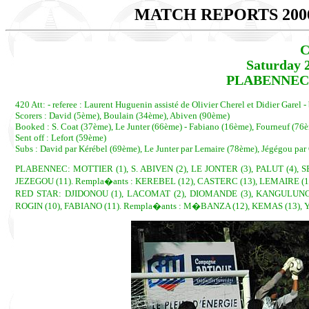
MATCH REPORTS 200
C
Saturday 
PLABENNEC -
420 Att: - referee : Laurent Huguenin assisté de Olivier Cherel et Didier Garel 
Scorers : David (5ème), Boulain (34ème), Abiven (90ème)
Booked : S. Coat (37ème), Le Junter (66ème) - Fabiano (16ème), Fourneuf (76
Sent off : Lefort (59ème)
Subs : David par Kérébel (69ème), Le Junter par Lemaire (78ème), Jégégou pa
PLABENNEC: MOTTIER (1), S. ABIVEN (2), LE JONTER (3), PALUT (4), SE
JEZEGOU (11). Rempla�ants : KEREBEL (12), CASTERC (13), LEMAIRE (14
RED STAR: DJIDONOU (1), LACOMAT (2), DIOMANDE (3), KANGULUNGU 
ROGIN (10), FABIANO (11). Rempla�ants : M�BANZA (12), KEMAS (13), Y