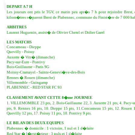
DEPART A 7 H
Les joueurs ont pris le TGV, ce matin peu apr�s 7 h pour rejoindre Brest,
kilom�tres s�parent Brest de Plabennec, commune du Finist�re de 7 000 hab
ARBITRES
Laurent Huguenin, assist� de Olivier Cherel et Didier Garel
LES MATCHS
Concarneau - Dieppe
Quevilly - Poissy
Auxerre � Vitr� (dimanche)
Pacy-sur-Eure - Pontivy
Bois-Guillaume - Paris SG
Moissy-Cramayel - Sainte-Genevi�ve-des-Bois
Rennes � Rouen (dimanche)
Villemomble - Guingamp
PLABENNEC - RED STAR FC 93
CLASSEMENT AVANT CETTE 8�me JOURNEE
1. VILLEMOMBLE 23 pts, 2. Bois-Guillaume 22, 3. Auxerre 21 pts, 4. Pacy-su
pts, 9. Rennes 16 pts, 10. Dieppe 15 pts, 11.Concarneau 15 pts, 12. Rouen 1
Quevilly 12 pts, 17. Poissy 11 pts, 18. Pontivy 9 pts.
LE BILAN DES DEUX EQUIPES
Plabennec � domicile : 1 victoire, 1 nul et 1 d�faite
Red Star � l�ext�rieur : 3 nuls et 1 d�faite