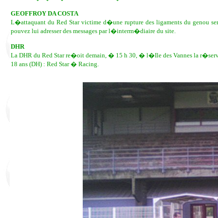
GEOFFROY DA COSTA
L�attaquant du Red Star victime d�une rupture des ligaments du genou ser
pouvez lui adresser des messages par l�interm�diaire du site.
DHR
La DHR du Red Star re�oit demain, � 15 h 30, � l�Ile des Vannes la r�serve 
18 ans (DH) : Red Star � Racing.