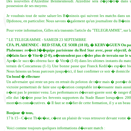
Des nouvelles d'Azzedine Benmesmoudi. Azzedine sera d�pl�tr� dans un
possession de ses moyens.
Je voudrais tout de suite saluer les B�ninois qui suivent les matchs dans un
Djidonou, en particulier. Nous savons �galement qu'un journaliste du B�ni
Pour votre information, Gilles m'a transmis l'article du "TELEGRAMME", sur la 
" LE TELEGRAMME - SAMEDI 23 SEPTEMBRE
CFA. PLABENNEC - RED STAR, CE SOIR (18 H), � KERV�GUEN On passe
Plabennec re�oit l��quipe parisienne du Red Star avec, pour objectif, d
d�faits face � Vitr� (2-0), n�entendent pas c�der plus de terrain sur le
Apr�s le succ�s obtenu face � Vitr� (1-0) dans les ultimes instants du matc
terrain de Concarneau (1-1). Une bonne passe que Franck Kedil�s esp�re bi
Nous faisons un beau parcours jusqu�ici, il faut confirmer ce soir � domici
Un bond � effectuer
Un adversaire qui reste un peu en retrait du peloton de t�te mais � port�e de
victoire permettrait de faire une op�ration comptable int�ressante mais auss
n�est pas le premier venu. Les performances d�avant-guerre sont � ranger dans
elle dut l��tre pour les fervents supporters du Stade Bauer lorsqu�en 200
mont�es cons�cutives. � Il faut se m�fier de cette formation, il y a un bea
Bonjour � tous,
17 h 15 - C�est Th�r�se, c�est un plaisir de vous retrouver devant votre 
Voici comme toujours quelques informations d�avant match :