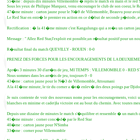
55�me : depuis dix minutes Villemomble � repris le match en main et le red 
Sous les yeux de Philippe Marquez, venu encourager le club de son coeur, le Re
47�me minute : carton jaune pour le N�9 de Villemomble, Beauvu pour av
Le Red Star en entr� le premier en action en ce d�but de seconde p�riode, av
Rectification : � la 41�me minute c'est Kangulungu qui a re�u un carton jau
Message : " Allez Red Star,l'exploit est possible,un r�sultat positif pour un 
R�sultat final du match QUEVILLY - ROUEN : 0-0
PRENEZ DES FORCES POUR LES ENCOURAGEMENTS DE LA DEUXIEME 
Apr�s 3 minutes 30 d'arr�ts de jeu, MI TEMPS : VILLEMOMBLE 0 - RED 
Nous sommes dans les arr�ts de jeu, toujours 0 - 0
43�me : carton jaune pour le N�3 de Villemomble, Attoumani
A la 41�me minute, le tir du corner a �t� enlev� des deux poings par Djid
Je suis contente de voir des nouveaux noms pour les encouragements, voici un
blanches en minime et cadet)la victoire est au bout du chemin. Avec toutes mes
Depuis une dizaine de minutes le match s'�quilibre et ressemble � un match d
41�me minute : corner conc�d� par le Red Star
40�me : carton jaune pour N'Simba
33�me : corner pour Villemomble