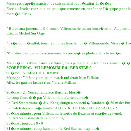
Messages d'apr�s match : " Je suis satisfait du r�sultat Th�r�se !!.
Face au leader chez eux ca peut que remettre en confiance l'�quipe pour 
mont�e. " Max
" Bravo aux joueurs, le 0-0 contre Villemomble est un bon r�sultat. Au prochai
Eric, St Michel Sur Orge
" Tr�s bon r�sultat, tous n'iront pas faire le nul � Villemomble. Merci � 
N'oubliez pas que vous retrouverez les premi�res photos dans la soir�e.
Merci � tous d'avoir suivi ce direct, mais je regrette, je n'ai pas vraiment �t
SCORE FINAL : VILLEMOMBLE 0 - RED STAR 0
90�me + 5 : MATCH TERMINE
Message : " Il faut y croire un match nul ferait bien l'affaire.
Allez les gars ne lachez rien. " Pierre Millien
90�me + 2 : Yessad remplace Berthier, bless�
Le coup franc tir� par Villemomble n'a rien donn�.
Le Red Star termine � dix, Kangulungu a bouscul� Yatabare � 20 m des but,
Le match devient tr�s tendu ! ALLEZ RED STAR ! ALLEZ ! ALLEZ !
86�me minute : pour Villemomble sortie de Bezeme et entr�e de Penel.
Le Red Star essaie de faire le forcing.
83�me : toujours 0 - 0
81�me minute : coup franc pour le Red Star mal exploit�