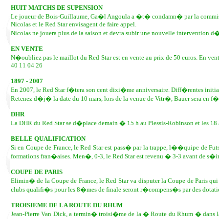
HUIT MATCHS DE SUPENSION
Le joueur de Bois-Guillaume, Ga�l Angoula a �t� condamn� par la commissio
Nicolas et le Red Star envisagent de faire appel.
Nicolas ne jouera plus de la saison et devra subir une nouvelle intervention
EN VENTE
N�oubliez pas le maillot du Red Star est en vente au prix de 50 euros. En ven
40 11 04 26
1897 - 2007
En 2007, le Red Star f�tera son cent dixi�me anniversaire. Diff�rentes initia
Retenez d�j� la date du 10 mars, lors de la venue de Vitr�, Bauer sera en f�
DHR
La DHR du Red Star se d�place demain � 15 h au Plessis-Robinson et les 1
BELLE QUALIFICATION
Si en Coupe de France, le Red Star est pass� par la trappe, l��quipe de Fu
formations fran�aises. Men�, 0-3, le Red Star est revenu � 3-3 avant de s�im
COUPE DE PARIS
Elimin� de la Coupe de France, le Red Star va disputer la Coupe de Paris qu
clubs qualifi�s pour les 8�mes de finale seront r�compens�s par des dotation
TROISIEME DE LA ROUTE DU RHUM
Jean-Pierre Van Dick, a termin� troisi�me de la � Route du Rhum � dans 