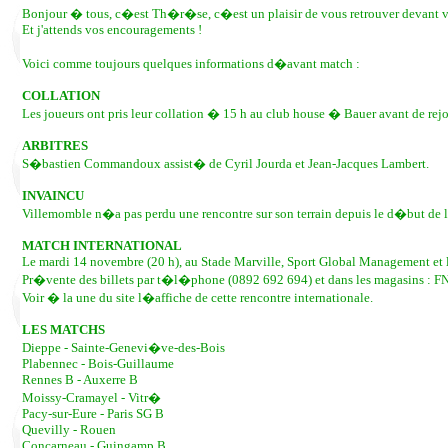
Bonjour � tous, c�est Th�r�se, c�est un plaisir de vous retrouver devant 
Et j'attends vos encouragements !
Voici comme toujours quelques informations d�avant match :
COLLATION
Les joueurs ont pris leur collation � 15 h au club house � Bauer avant de re
ARBITRES
S�bastien Commandoux assist� de Cyril Jourda et Jean-Jacques Lambert.
INVAINCU
Villemomble n�a pas perdu une rencontre sur son terrain depuis le d�but de l
MATCH INTERNATIONAL
Le mardi 14 novembre (20 h), au Stade Marville, Sport Global Management et le
Pr�vente des billets par t�l�phone (0892 692 694) et dans les magasins : F
Voir � la une du site l�affiche de cette rencontre internationale.
LES MATCHS
Dieppe - Sainte-Genevi�ve-des-Bois
Plabennec - Bois-Guillaume
Rennes B - Auxerre B
Moissy-Cramayel - Vitr�
Pacy-sur-Eure - Paris SG B
Quevilly - Rouen
Concarneau - Guingamp B