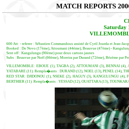
MATCH REPORTS 200
C
Saturday 
VILLEMOMBLE -
600 Att: - referee : Sébastien Commandoux assisté de Cyril Jourda et Jean-Jacqu
Booked : Do Novo (17ème), Attoumani (44ème), Beauvue (47ème) - Kangulun
Sent off : Kangulungu (90ème) pour deux cartons jaunes
Subs : Beauvue par Noël (66ème), Moreira par Durand (72ème), Bézème par Pen
VILLEMOMBLE: EBOUE (1), TAGBA (2), ATTOUMANI (3), BENNAI (4), A
YATABARE (11). Rempla�ants : DURAND (12), NOEL (13), PENEL (14), TH
RED STAR: DJIDONOU (1), NSEKE (2), HAGUY (3), KANGULUNGU (4), F
BERTHIER (11). Rempla�ants : YESSAD (12), OUATTARA (13), TOUNKARA 