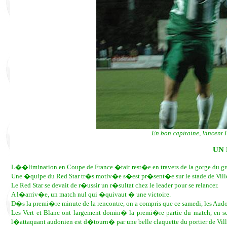
En bon capitaine, Vincent 
UN 
L��limination en Coupe de France �tait rest�e en travers de la gorge du g
Une �quipe du Red Star tr�s motiv�e s�est pr�sent�e sur le stade de Vil
Le Red Star se devait de r�ussir un r�sultat chez le leader pour se relancer.
A l�arriv�e, un match nul qui �quivaut � une victoire.
D�s la premi�re minute de la rencontre, on a compris que ce samedi, les Audo
Les Vert et Blanc ont largement domin� la premi�re partie du match, en s
l�attaquant audonien est d�tourn� par une belle claquette du portier de Vi