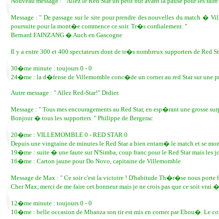
Nouveau message : " Allez le Red Star un petit but avant la pause pour les faire
Message : " De passage sur le site pour prendre des nouvelles du match � Vil
poursuite pour la mont�e commence ce soir. Tr�s cordialement. "
Bernard FAINZANG � Auch en Gascogne
Il y a entre 300 et 400 spectateurs dont de tr�s nombreux supporters de Red St
30�me minute : toujours 0 - 0
24�me : la d�fense de Villemomble conc�de un corner au red Star sur une 
Autre message : " Allez Red-Star!" Didier.
Message : " Tous mes encouragements au Red Star, en esp�rant une grosse surp
Bonjour � tous les supporters. " Philippe de Bergerac
20�me : VILLEMOMBLE 0 - RED STAR 0
Depuis une vingtaine de minutes le Red Star a bien entam� le match et se mon
19�me : suite � une faute sur N'Simba, coup franc pour le Red Star mais les jo
16�me : Carton jaune pour Do Novo, capitaine de Villemomble
Message de Max : " Ce soir c'est la victoire ! D'habitude Th�r�se nous porte 
Cher Max, merci de me faire cet honneur mais je ne crois pas que ce soit vrai �
12�me minute : toujours 0 - 0
10�me : belle occasion de Mbanza son tir est mis en corner par Ebou�. Le cor