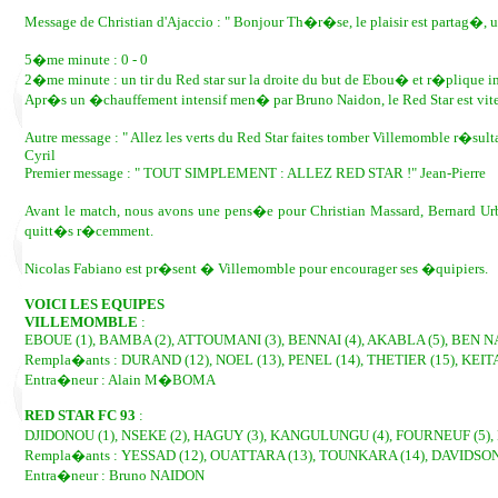
Message de Christian d'Ajaccio : " Bonjour Th�r�se, le plaisir est partag�
5�me minute : 0 - 0
2�me minute : un tir du Red star sur la droite du but de Ebou� et r�plique
Apr�s un �chauffement intensif men� par Bruno Naidon, le Red Star est vite
Autre message : " Allez les verts du Red Star faites tomber Villemomble r�sulta
Cyril
Premier message : " TOUT SIMPLEMENT : ALLEZ RED STAR !" Jean-Pierre
Avant le match, nous avons une pens�e pour Christian Massard, Bernard Ur
quitt�s r�cemment.
Nicolas Fabiano est pr�sent � Villemomble pour encourager ses �quipiers.
VOICI LES EQUIPES
VILLEMOMBLE
:
EBOUE (1), BAMBA (2), ATTOUMANI (3), BENNAI (4), AKABLA (5), BEN N
Rempla�ants : DURAND (12), NOEL (13), PENEL (14), THETIER (15), KEITA
Entra�neur : Alain M�BOMA
RED STAR FC 93
:
DJIDONOU (1), NSEKE (2), HAGUY (3), KANGULUNGU (4), FOURNEUF (5), 
Rempla�ants : YESSAD (12), OUATTARA (13), TOUNKARA (14), DAVIDSON 
Entra�neur : Bruno NAIDON