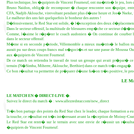
Plus technique, les �quipiers de Vincent Fourneuf, ont ma�tris� le jeu, lors
Bruno Naidon, oblig� de recomposer � chaque rencontre son �quipe, entre 
CFA, Nadjib Aklouche, virevoltant pendant plus d�une heure et Jos� Nsek
Le malheur des uns fait quelquefois le bonheur des autres !
D�fensivement, le Red Star est solide, � l�exception des deux d�placement
Dans le secteur offensif, la multitude de blessures emp�che ce secteur d�
Comme, l�aime le r�p�ter le coach audonien � On continue de courber l�
dans le secteur offensif.
M�me si en seconde p�riode, Villemomble a mieux ma�tris� le ballon mai
aurait pu sur deux coups francs mal n�goci�s et sur une passe de Moussa Ouat
aux �quipiers de Vincent Fourneuf.
De ce match on retiendra le travail de tout un groupe qui avait pr�par� c
terrain (N�Simba, Miherre, Aklouche, Berthier) dans ce match tr�s engag�.
Ce bon r�sultat va permettre de pr�parer d�une fa�on tr�s positive, le pr
LE M
LE MATCH EN � DIRECT-LIVE �
.
Suivez le direct du match � : www.allezredstar.com/new_direct
Tr�s bon partage des points du Red Star chez le leader, chaque formation a eu 
la touche, ce r�sultat est tr�s int�ressant avant la r�ception de Moissy-Cra
Le Red Star est rentr� sur le terrain avec une envie de r�ussir un r�sultat
�quipiers de Vincent Fourneuf.