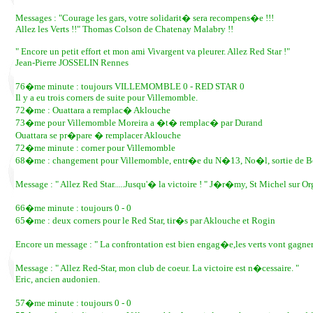
Messages : "Courage les gars, votre solidarit� sera recompens�e !!!
Allez les Verts !!" Thomas Colson de Chatenay Malabry !!
" Encore un petit effort et mon ami Vivargent va pleurer. Allez Red Star !"
Jean-Pierre JOSSELIN Rennes
76�me minute : toujours VILLEMOMBLE 0 - RED STAR 0
Il y a eu trois corners de suite pour Villemomble.
72�me : Ouattara a remplac� Aklouche
73�me pour Villemomble Moreira a �t� remplac� par Durand
Ouattara se pr�pare � remplacer Aklouche
72�me minute : corner pour Villemomble
68�me : changement pour Villemomble, entr�e du N�13, No�l, sortie de 
Message : " Allez Red Star.....Jusqu'� la victoire ! " J�r�my, St Michel sur Or
66�me minute : toujours 0 - 0
65�me : deux corners pour le Red Star, tir�s par Aklouche et Rogin
Encore un message : " La confrontation est bien engag�e,les verts vont gagner.
Message : " Allez Red-Star, mon club de coeur. La victoire est n�cessaire. "
Eric, ancien audonien.
57�me minute : toujours 0 - 0