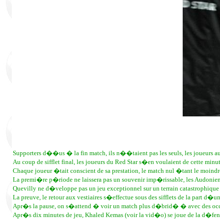
Supporters d��us � la fin match, ils n��taient pas les seuls, les joueurs au
Au coup de sifflet final, les joueurs du Red Star s�en voulaient de cette mi
Chaque joueur �tait conscient de sa prestation, le match nul �tant le moindr
La premi�re p�riode ne laissera pas un souvenir imp�rissable, les Audoniens 
Quevilly ne d�veloppe pas un jeu exceptionnel sur un terrain catastrophique e
La preuve, le retour aux vestiaires s�effectue sous des sifflets de la part d�un
Apr�s la pause, on s�attend � voir un match plus d�brid� � avec des occas
Apr�s dix minutes de jeu, Khaled Kemas (voir la vid�o) se joue de la d�fense