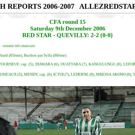
H REPORTS 2006-2007
ALLEZREDSTA
CFA round 15
Saturday 9th December 2006
RED STAR - QUEVILLY: 2-2 (0-0)
- terrain très mauvais
orbard (85ème), Buchon par Sylla (88ème)
OURNEUF, cap. (5), DIAWARA (6), OUATTARA (7), KANGULUNGU (8), LEFORT
UMEAUX (5), MENDY, cap. (6), ICTOI (7), LEDERNE (8), MBESSA AKONO (9), T