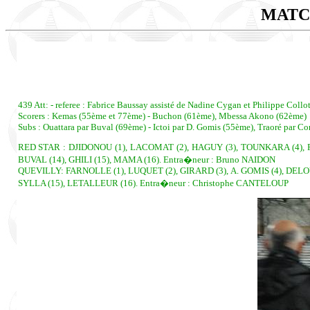
MATC
439 Att: - referee : Fabrice Baussay assisté de Nadine Cygan et Philippe Collot 
Scorers : Kemas (55ème et 77ème) - Buchon (61ème), Mbessa Akono (62ème)
Subs : Ouattara par Buval (69ème) - Ictoi par D. Gomis (55ème), Traoré par C
RED STAR : DJIDONOU (1), LACOMAT (2), HAGUY (3), TOUNKARA (4), F
BUVAL (14), GHILI (15), MAMA (16). Entra�neur : Bruno NAIDON
QUEVILLY: FARNOLLE (1), LUQUET (2), GIRARD (3), A. GOMIS (4), DELO
SYLLA (15), LETALLEUR (16). Entra�neur : Christophe CANTELOUP