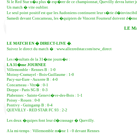
Si le Red Star n�a plus � esp�rer de ce championnat, Quevilly devra lutter
Un match � vite oublier.
Le seul point positif est que les Audoniens continuent leur s�rie d�invincibi
Samedi devant Concarneau, les �quipiers de Vincent Fourneuf doivent d�mont
LE M
LE MATCH EN � DIRECT-LIVE �
.
Suivez le direct du match � : www.allezredstar.com/new_direct
Les r�sultats de la 31�me journ�e :
LA 31�me JOURNEE
Villemomble - Rennes B : 1-0
Moissy-Cramayel - Bois-Guillaume : 1-0
Pacy-sur-Eure - Auxerre B : 4-0
Concarneau - Vitr� : 0-1
Dieppe - Paris SG B : 0-3
Plabennec - Sainte-Genevi�ve-des-Bois : 1-1
Poissy - Rouen : 0-0
Pontivy - Guingamp B : 0-4
QUEVILLY - RED STAR FC 93 : 2-2
Les deux �quipes font leur d�crassage � Quevilly.
A la mi-temps : Villemomble m�ne 1 - 0 devant Rennes