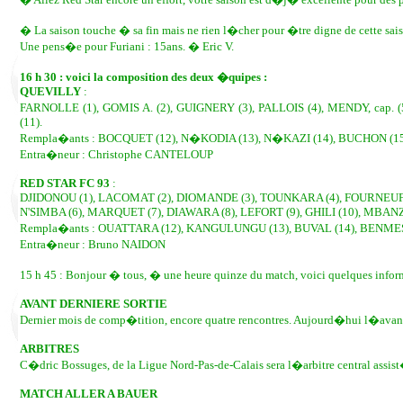
� La saison touche � sa fin mais ne rien l�cher pour �tre digne de cette sai
Une pens�e pour Furiani : 15ans. � Eric V.
16 h 30 : voici la composition des deux �quipes :
QUEVILLY
:
FARNOLLE (1), GOMIS A. (2), GUIGNERY (3), PALLOIS (4), MENDY, cap.
(11).
Rempla�ants : BOCQUET (12), N�KODIA (13), N�KAZI (14), BUCHON (15
Entra�neur : Christophe CANTELOUP
RED STAR FC 93
:
DJIDONOU (1), LACOMAT (2), DIOMANDE (3), TOUNKARA (4), FOURNEUF, c
N'SIMBA (6), MARQUET (7), DIAWARA (8), LEFORT (9), GHILI (10), MBANZ
Rempla�ants : OUATTARA (12), KANGULUNGU (13), BUVAL (14), BENMES
Entra�neur : Bruno NAIDON
15 h 45 : Bonjour � tous, � une heure quinze du match, voici quelques infor
AVANT DERNIERE SORTIE
Dernier mois de comp�tition, encore quatre rencontres. Aujourd�hui l�avan
ARBITRES
C�dric Bossuges, de la Ligue Nord-Pas-de-Calais sera l�arbitre central assis
MATCH ALLER A BAUER