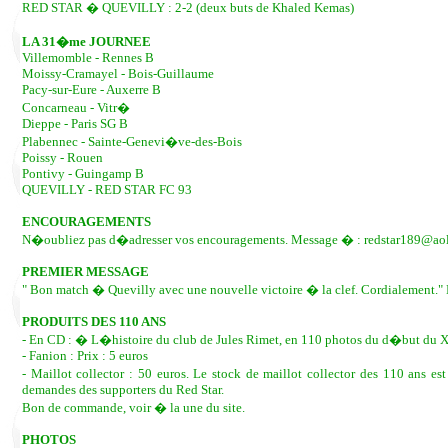
RED STAR � QUEVILLY : 2-2 (deux buts de Khaled Kemas)
LA 31�me JOURNEE
Villemomble - Rennes B
Moissy-Cramayel - Bois-Guillaume
Pacy-sur-Eure - Auxerre B
Concarneau - Vitr�
Dieppe - Paris SG B
Plabennec - Sainte-Genevi�ve-des-Bois
Poissy - Rouen
Pontivy - Guingamp B
QUEVILLY - RED STAR FC 93
ENCOURAGEMENTS
N�oubliez pas d�adresser vos encouragements. Message � : redstar189@ao
PREMIER MESSAGE
" Bon match � Quevilly avec une nouvelle victoire � la clef. Cordialement." 
PRODUITS DES 110 ANS
- En CD : � L�histoire du club de Jules Rimet, en 110 photos du d�but du
- Fanion : Prix : 5 euros
- Maillot collector : 50 euros. Le stock de maillot collector des 110 a
demandes des supporters du Red Star.
Bon de commande, voir � la une du site.
PHOTOS