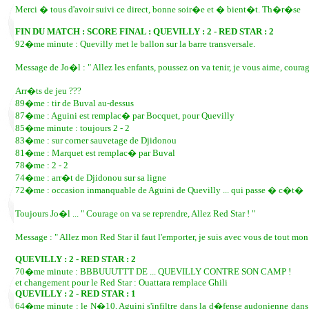
Merci � tous d'avoir suivi ce direct, bonne soir�e et � bient�t. Th�r�se
FIN DU MATCH : SCORE FINAL : QUEVILLY : 2 - RED STAR : 2
92�me minute : Quevilly met le ballon sur la barre transversale.
Message de Jo�l : " Allez les enfants, poussez on va tenir, je vous aime, coura
Arr�ts de jeu ???
89�me : tir de Buval au-dessus
87�me : Aguini est remplac� par Bocquet, pour Quevilly
85�me minute : toujours 2 - 2
83�me : sur corner sauvetage de Djidonou
81�me : Marquet est remplac� par Buval
78�me : 2 - 2
74�me : arr�t de Djidonou sur sa ligne
72�me : occasion inmanquable de Aguini de Quevilly ... qui passe � c�t�
Toujours Jo�l ... " Courage on va se reprendre, Allez Red Star ! "
Message : " Allez mon Red Star il faut l'emporter, je suis avec vous de tout mon
QUEVILLY : 2 - RED STAR : 2
70�me minute : BBBUUUTTT DE ... QUEVILLY CONTRE SON CAMP !
et changement pour le Red Star : Ouattara remplace Ghili
QUEVILLY : 2 - RED STAR : 1
64�me minute : le N�10, Aguini s'infiltre dans la d�fense audonienne dans la