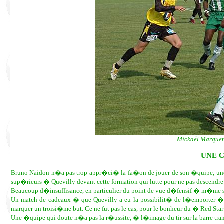
Mickaël Marquet,
UNE 
Bruno Naidon n�a pas trop appr�ci� la fa�on de jouer de son �quipe, une
sup�rieurs � Quevilly devant cette formation qui lutte pour ne pas descendr
Beaucoup d�insuffisance, en particulier du point de vue d�fensif � m�me 
Un match de cadeaux � que Quevilly a eu la possibilit� de l�emporter � �
marquer un troisi�me but. Ce ne fut pas le cas, pour le bonheur du � Red Star
Une �quipe qui doute n�a pas la r�ussite, � l�image du tir sur la barre trans