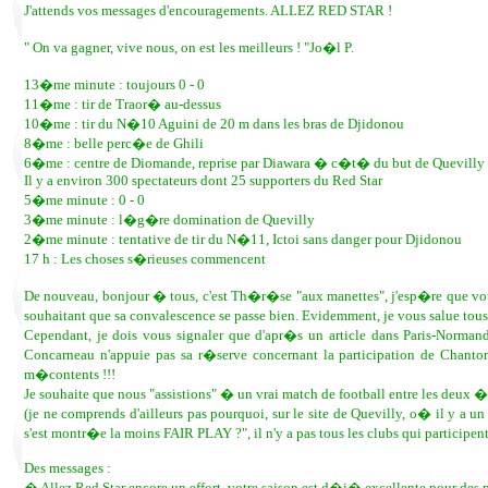
J'attends vos messages d'encouragements. ALLEZ RED STAR !
" On va gagner, vive nous, on est les meilleurs ! "Jo�l P.
13�me minute : toujours 0 - 0
11�me : tir de Traor� au-dessus
10�me : tir du N�10 Aguini de 20 m dans les bras de Djidonou
8�me : belle perc�e de Ghili
6�me : centre de Diomande, reprise par Diawara � c�t� du but de Quevilly
Il y a environ 300 spectateurs dont 25 supporters du Red Star
5�me minute : 0 - 0
3�me minute : l�g�re domination de Quevilly
2�me minute : tentative de tir du N�11, Ictoi sans danger pour Djidonou
17 h : Les choses s�rieuses commencent
De nouveau, bonjour � tous, c'est Th�r�se "aux manettes", j'esp�re que vous 
souhaitant que sa convalescence se passe bien. Evidemment, je vous salue tou
Cependant, je dois vous signaler que d'apr�s un article dans Paris-Normand
Concarneau n'appuie pas sa r�serve concernant la participation de Chanto
m�contents !!!
Je souhaite que nous "assistions" � un vrai match de football entre les deux �q
(je ne comprends d'ailleurs pas pourquoi, sur le site de Quevilly, o� il y a
s'est montr�e la moins FAIR PLAY ?", il n'y a pas tous les clubs qui particip
Des messages :
� Allez Red Star encore un effort, votre saison est d�j� excellente pour des 