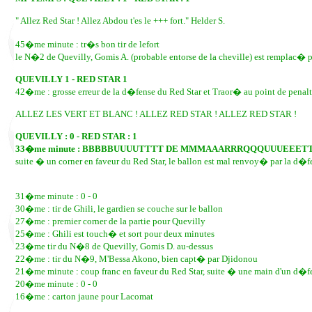
" Allez Red Star ! Allez Abdou t'es le +++ fort." Helder S.
45�me minute : tr�s bon tir de lefort
le N�2 de Quevilly, Gomis A. (probable entorse de la cheville) est remplac�
QUEVILLY 1 - RED STAR 1
42�me : grosse erreur de la d�fense du Red Star et Traor� au point de pe
ALLEZ LES VERT ET BLANC ! ALLEZ RED STAR ! ALLEZ RED STAR !
QUEVILLY : 0 - RED STAR : 1
33�me minute : BBBBBUUUUTTTT DE MMMAAARRRQQQUUUEEET
suite � un corner en faveur du Red Star, le ballon est mal renvoy� par la 
31�me minute : 0 - 0
30�me : tir de Ghili, le gardien se couche sur le ballon
27�me : premier corner de la partie pour Quevilly
25�me : Ghili est touch� et sort pour deux minutes
23�me tir du N�8 de Quevilly, Gomis D. au-dessus
22�me : tir du N�9, M'Bessa Akono, bien capt� par Djidonou
21�me minute : coup franc en faveur du Red Star, suite � une main d'un d�fen
20�me minute : 0 - 0
16�me : carton jaune pour Lacomat