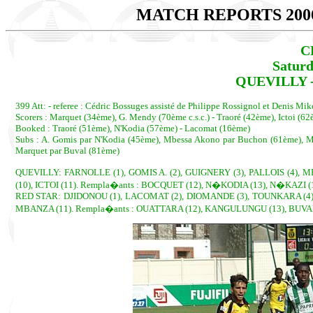
MATCH REPORTS 200
C
Saturd
QUEVILLY - 
399 Att: - referee : Cédric Bossuges assisté de Philippe Rossignol et Denis Mik
Scorers : Marquet (34ème), G. Mendy (70ème c.s.c.) - Traoré (42ème), Ictoi (6
Booked : Traoré (51ème), N'Kodia (57ème) - Lacomat (16ème)
Subs : A. Gomis par N'Kodia (45ème), Mbessa Akono par Buchon (61ème), M 
Marquet par Buval (81ème)
QUEVILLY: FARNOLLE (1), GOMIS A. (2), GUIGNERY (3), PALLOIS (4), 
(10), ICTOI (11). Rempla�ants : BOCQUET (12), N�KODIA (13), N�KAZI 
RED STAR: DJIDONOU (1), LACOMAT (2), DIOMANDE (3), TOUNKARA (4), F
MBANZA (11). Rempla�ants : OUATTARA (12), KANGULUNGU (13), BUVAL