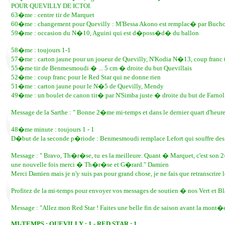
POUR QUEVILLY DE ICTOI.
63�me : centre tir de Marquet
60�me : changement pour Quevilly : M'Bessa Akono est remplac� par Buch
59�me : occasion du N�10, Aguini qui est d�poss�d� du ballon
58�me : toujours 1-1
57�me : carton jaune pour un joueur de Quevilly, N'Kodia N�13, coup franc t
55�me tir de Benmesmoudi � ... 5 cm � droite du but Quevillais
52�me : coup franc pour le Red Star qui ne donne rien
51�me : carton jaune pour le N�5 de Quevilly, Mendy
49�me : un boulet de canon tir� par N'Simba juste � droite du but de Farnol
Message de la Sarthe : " Bonne 2�me mi-temps et dans le dernier quart d'heure l
48�me minute : toujours 1 - 1
D�but de la seconde p�riode : Benmesmoudi remplace Lefort qui souffre des
Message : " Bravo, Th�r�se, tu es la meilleure. Quant � Marquet, c'est son 2�
une nouvelle fois merci � Th�r�se et G�rard." Damien
Merci Damien mais je n'y suis pas pour grand chose, je ne fais que retranscrir
Profitez de la mi-temps pour envoyer vos messages de soutien � nos Vert et Bl
Message : "Allez mon Red Star ! Faites une belle fin de saison avant la mont�e 
MI-TEMPS : QUEVILLY : 1 - RED STAR : 1