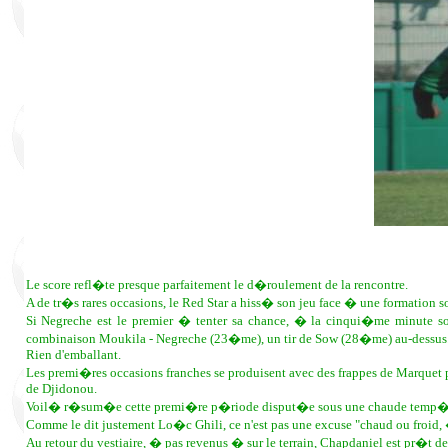
Le score refl�te presque parfaitement le d�roulement de la rencontre.
A de tr�s rares occasions, le Red Star a hiss� son jeu face � une formation so
Si Negreche est le premier � tenter sa chance, � la cinqui�me minute son
combinaison Moukila - Negreche (23�me), un tir de Sow (28�me) au-dessus
Rien d'emballant.
Les premi�res occasions franches se produisent avec des frappes de Marquet 
de Djidonou.
Voil� r�sum�e cette premi�re p�riode disput�e sous une chaude temp�ratur
Comme le dit justement Lo�c Ghili, ce n'est pas une excuse "chaud ou froid, �
Au retour du vestiaire, � pas revenus � sur le terrain, Chapdaniel est pr�t de