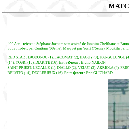
MATC
400 Att: - referee : Stéphane Jochem sera assisté de Ibrahim Chelibane et Br
Subs : Tobert par Ouattara (68ème), Marquet par Yosri (75ème), Moukila par L
RED STAR : DJODONOU (1), LACOMAT (2), HAGUY (3), KANGULUNGU (4), c
(14), YOSRI (15), DIAKITE (16). Entra�neur : Bruno NAIDON
SAINT-PRIEST: LEGALLE (1), DIALLO (2), VELUT (3), ARRIOLA (4), PRIE
BELVITO (14), DECLERIEUX (16). Entra�neur : Eric GUICHARD