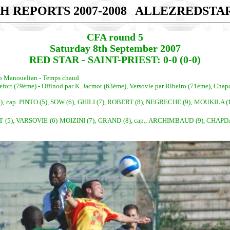
H REPORTS 2007-2008
ALLEZREDSTA
CFA round 5
Saturday 8th September 2007
RED STAR - SAINT-PRIEST: 0-0 (0-0)
uno Manouelian - Temps chaud
efort (79ème) - Offinod par K. Jacmot (63ème), Versovie par Ribeiro (71ème), Chap
ap. PINTO (5), SOW (6), GHILI (7), ROBERT (8), NEGRECHE (9), MOUKILA 
T (5), VARSOVIE (6) MOIZINI (7), GRAND (8), cap., ARCHIMBAUD (9), CHAPDA