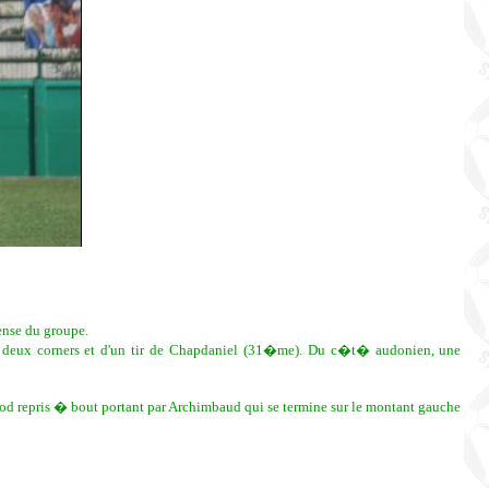
ense du groupe.
 de deux corners et d'un tir de Chapdaniel (31�me). Du c�t� audonien, une
od repris � bout portant par Archimbaud qui se termine sur le montant gauche