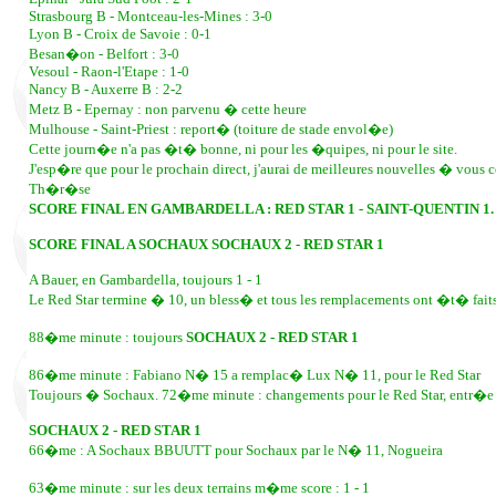
Strasbourg B - Montceau-les-Mines : 3-0
Lyon B - Croix de Savoie : 0-1
Besan�on - Belfort : 3-0
Vesoul - Raon-l'Etape : 1-0
Nancy B - Auxerre B : 2-2
Metz B - Epernay : non parvenu � cette heure
Mulhouse - Saint-Priest : report� (toiture de stade envol�e)
Cette journ�e n'a pas �t� bonne, ni pour les �quipes, ni pour le site.
J'esp�re que pour le prochain direct, j'aurai de meilleures nouvelles � 
Th�r�se
SCORE FINAL EN GAMBARDELLA : RED STAR 1 - SAINT-QUENTIN 1.
SCORE FINAL A SOCHAUX SOCHAUX 2 - RED STAR 1
A Bauer, en Gambardella, toujours 1 - 1
Le Red Star termine � 10, un bless� et tous les remplacements ont �t� fait
88�me minute : toujours
SOCHAUX 2 - RED STAR 1
86�me minute : Fabiano N� 15 a remplac� Lux N� 11, pour le Red Star
Toujours � Sochaux. 72�me minute : changements pour le Red Star, entr�e d
SOCHAUX 2 - RED STAR 1
66�me : A Sochaux BBUUTT pour Sochaux par le N� 11, Nogueira
63�me minute : sur les deux terrains m�me score : 1 - 1