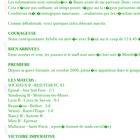
Les informations sont centralis�es � Bauer avant de me parvenir. Donc, veui
Cela n'�tant pas suffisant, un temps pourri r�gne sur la r�gion parisienne d
Conditions m�t�orologiques mauvaises ... souhaitons que les r�sultats seront
Comme d4habitude, voici quelques infos d4avant matchs
COURAGEUSE
Notre correspondante Sybille est arriv�e avec R�mi sur le coup de 13 h 45 � l
BIEN ARRIVEES
Entre averses et vent, les joueurs et le staff sont arriv�s hier soir � Montb�li
PREMIERE
Depuis sa grave blessure, en octobre 2006, premi�re apparition dans le goup
LES MATCHS :
SOCHAUX B - RED STAR FC 93
Epinal - Jura Sud Foot : 2-1
Strasbourg B - Montceau-les-Mines :
Lyon B - Croix de Savoie : 0-1
Besan�on - Belfort : 3-0
Vesoul - Raon-l'Etape : 1-0
Nancy B - Auxerre B :
Metz B - Epernay :
Mulhouse - Saint-Priest : report� (toiture de stade envol�e)
VICTOIRE IMPERATIVE