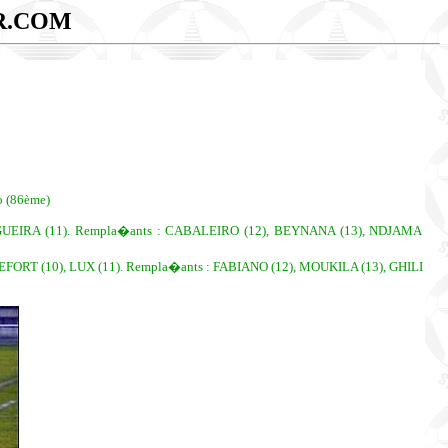
R.COM
o (86ème)
NOGUEIRA (11). Rempla�ants : CABALEIRO (12), BEYNANA (13), NDJAMA
FORT (10), LUX (11). Rempla�ants : FABIANO (12), MOUKILA (13), GHILI