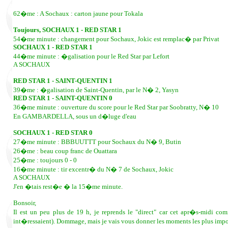
62�me : A Sochaux : carton jaune pour Tokala
Toujours, SOCHAUX 1 - RED STAR 1
54�me minute : changement pour Sochaux, Jokic est remplac� par Privat
SOCHAUX 1 - RED STAR 1
44�me minute : �galisation pour le Red Star par Lefort
A SOCHAUX
RED STAR 1 - SAINT-QUENTIN 1
39�me : �galisation de Saint-Quentin, par le N� 2, Yasyn
RED STAR 1 - SAINT-QUENTIN 0
36�me minute : ouverture du score pour le Red Star par Soobratty, N� 10
En GAMBARDELLA, sous un d�luge d'eau
SOCHAUX 1 - RED STAR 0
27�me minute : BBBUUTTT pour Sochaux du N� 9, Butin
26�me : beau coup franc de Ouattara
25�me : toujours 0 - 0
16�me minute : tir excentr� du N� 7 de Sochaux, Jokic
A SOCHAUX
J'en �tais rest�e � la 15�me minute.
Bonsoir,
Il est un peu plus de 19 h, je reprends le "direct" car cet apr�s-midi c
int�ressaient). Dommage, mais je vais vous donner les moments les plus impo