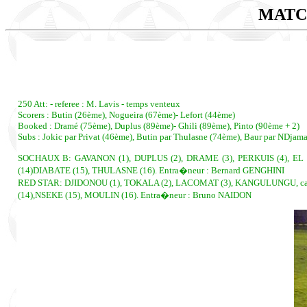
MATC
250 Att: - referee : M. Lavis - temps venteux
Scorers : Butin (26ème), Nogueira (67ème)- Lefort (44ème)
Booked : Dramé (75ème), Duplus (89ème)- Ghili (89ème), Pinto (90ème + 2)
Subs : Jokic par Privat (46ème), Butin par Thulasne (74ème), Baur par NDjama
SOCHAUX B: GAVANON (1), DUPLUS (2), DRAME (3), PERKUIS (4), EL B
(14)DIABATE (15), THULASNE (16). Entra�neur : Bernard GENGHINI
RED STAR: DJIDONOU (1), TOKALA (2), LACOMAT (3), KANGULUNGU, cap. (
(14),NSEKE (15), MOULIN (16). Entra�neur : Bruno NAIDON