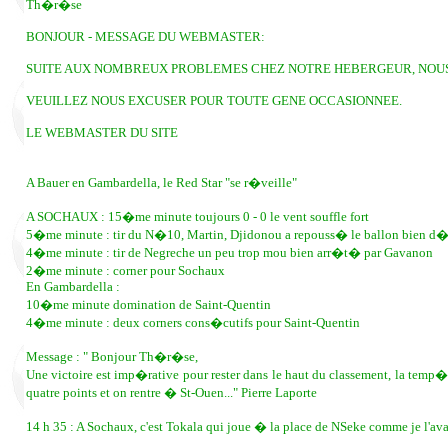
Th�r�se
BONJOUR - MESSAGE DU WEBMASTER:
SUITE AUX NOMBREUX PROBLEMES CHEZ NOTRE HEBERGEUR, NOUS A
VEUILLEZ NOUS EXCUSER POUR TOUTE GENE OCCASIONNEE.
LE WEBMASTER DU SITE
A Bauer en Gambardella, le Red Star "se r�veille"
A SOCHAUX : 15�me minute toujours 0 - 0 le vent souffle fort
5�me minute : tir du N�10, Martin, Djidonou a repouss� le ballon bien d
4�me minute : tir de Negreche un peu trop mou bien arr�t� par Gavanon
2�me minute : corner pour Sochaux
En Gambardella :
10�me minute domination de Saint-Quentin
4�me minute : deux corners cons�cutifs pour Saint-Quentin
Message : " Bonjour Th�r�se,
Une victoire est imp�rative pour rester dans le haut du classement, la tem
quatre points et on rentre � St-Ouen..." Pierre Laporte
14 h 35 : A Sochaux, c'est Tokala qui joue � la place de NSeke comme je l'ava