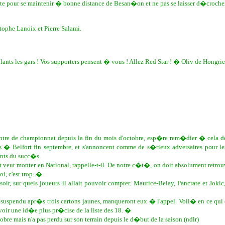
biste pour se maintenir � bonne distance de Besan�on et ne pas se laisser d�crocher
ophe Lanoix et Pierre Salami.
lants les gars ! Vos supporters pensent � vous ! Allez Red Star ! � Oliv de Hongrie
ntre de championnat depuis la fin du mois d'octobre, esp�re rem�dier � cela 
ers � Belfort fin septembre, et s'annoncent comme de s�rieux adversaires pour l
ints du succ�s.
 veut monter en National, rappelle-t-il. De notre c�t�, on doit absolument retrouv
i, c'est trop. �
r soir, sur quels joueurs il allait pouvoir compter. Maurice-Belay, Pancrate et
 suspendu apr�s trois cartons jaunes, manqueront eux � l'appel. Voil� en ce qui 
avoir une id�e plus pr�cise de la liste des 18. �
e mais n'a pas perdu sur son terrain depuis le d�but de la saison (ndlr)