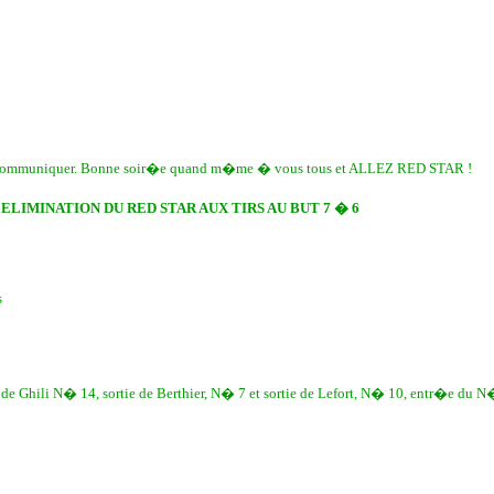
vous communiquer. Bonne soir�e quand m�me � vous tous et ALLEZ RED STAR !
 ELIMINATION DU RED STAR AUX TIRS AU BUT 7 � 6
s
e Ghili N� 14, sortie de Berthier, N� 7 et sortie de Lefort, N� 10, entr�e du 