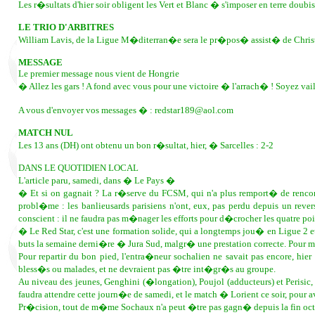
Les r�sultats d'hier soir obligent les Vert et Blanc � s'imposer en terre dou
LE TRIO D'ARBITRES
William Lavis, de la Ligue M�diterran�e sera le pr�pos� assist� de Christ
MESSAGE
Le premier message nous vient de Hongrie
� Allez les gars ! A fond avec vous pour une victoire � l'arrach� ! Soyez vail
A vous d'envoyer vos messages � : redstar189@aol.com
MATCH NUL
Les 13 ans (DH) ont obtenu un bon r�sultat, hier, � Sarcelles : 2-2
DANS LE QUOTIDIEN LOCAL
L'article paru, samedi, dans � Le Pays �
� Et si on gagnait ? La r�serve du FCSM, qui n'a plus remport� de renco
probl�me : les banlieusards parisiens n'ont, eux, pas perdu depuis un rev
conscient : il ne faudra pas m�nager les efforts pour d�crocher les quatre po
� Le Red Star, c'est une formation solide, qui a longtemps jou� en Ligue 2 et
buts la semaine derni�re � Jura Sud, malgr� une prestation correcte. Pour mo
Pour repartir du bon pied, l'entra�neur sochalien ne savait pas encore, hie
bless�s ou malades, et ne devraient pas �tre int�gr�s au groupe.
Au niveau des jeunes, Genghini (�longation), Poujol (adducteurs) et Perisic,
faudra attendre cette journ�e de samedi, et le match � Lorient ce soir, pour 
Pr�cision, tout de m�me Sochaux n'a peut �tre pas gagn� depuis la fin octobr