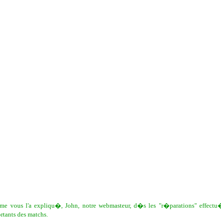
omme vous l'a expliqu�, John, notre webmasteur, d�s les "r�parations" effectu�
rtants des matchs.