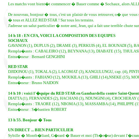
Les matchs vont bient�t commencer � Bauer comme � Sochaux, alors ALLEZ 
De nouveau, bonjour � tous, c'est un plaisir de vous retrouver, o� que vous 
� tous et ALLEZ RED STAR ! Sur tous les terrains.
J'adresse un salut particulier � notre ami, Jean, qui a fait une terrible chut
14 h 18 : EN CFA, VOICI LA COMPOSITION DES EQUIPES
SOCHAUX
GAVANON (1), DUPLUS (2), DRAME (3), PERKUIS (4), EL BOUNADI (5), BAUR
Rempla�ants : CABALEIRO (12), BEYNANA (13), DIABATE (15), THULASN
Entra�neur : Bernard GENGHINI
RED STAR
DJIDONOU (1), TOKALA (2), LACOMAT (3), KANGULUNGU, cap. (4), PINTO 
Rempla�ants : FABIANO (12), MOUKILA (13), GHILI (14),NSEKE (15), MOU
Entra�neur : Bruno NAIDON
14 h 10 : voici l'�quipe du RED STAR en Gambardella contre Saint-Quent
DIATTA (1), FERNANDES (2), HACHANI (3), NDUNGINI (4), CROCHERAY (5)
Rempla�ants : TRAORE (12), NBOMA (13), MASSAMBA (14), PHILIPPE (15
Entra�neur : S�bastien ROBERT
13 h 55. Bonjour � Tous
UN DIRECT ... BIEN PARTICULIER
Sybille � Montb�liard, G�rard � Bauer et moi (Th�r�se) devant l'�cran