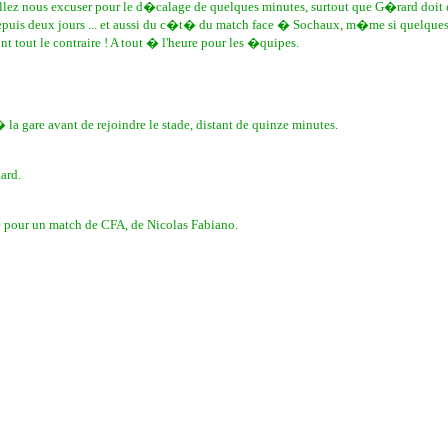
llez nous excuser pour le d�calage de quelques minutes, surtout que G�rard doit
epuis deux jours ... et aussi du c�t� du match face � Sochaux, m�me si quelques 
 tout le contraire ! A tout � l'heure pour les �quipes.
a gare avant de rejoindre le stade, distant de quinze minutes.
ard.
e pour un match de CFA, de Nicolas Fabiano.