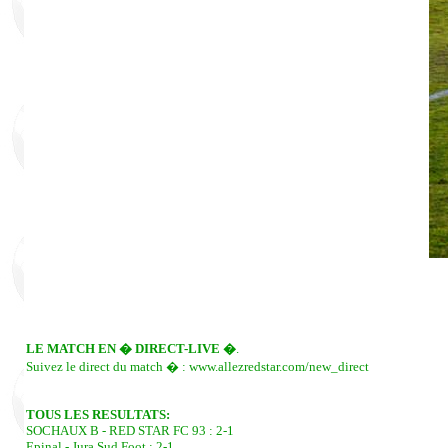
LE MATCH EN � DIRECT-LIVE �
.
Suivez le direct du match � : www.allezredstar.com/new_direct
TOUS LES RESULTATS:
SOCHAUX B - RED STAR FC 93 : 2-1
Epinal - Jura Sud Foot : 2-1