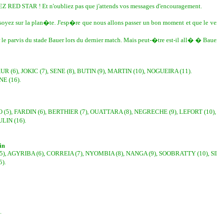
RED STAR ! Et n'oubliez pas que j'attends vos messages d'encouragement.
soyez sur la plan�te. J'esp�re que nous allons passer un bon moment et que le vent
e sur le parvis du stade Bauer lors du dernier match. Mais peut-�tre est-il all� � B
 (6), JOKIC (7), SENE (8), BUTIN (9), MARTIN (10), NOGUEIRA (11).
E (16).
(5), FARDIN (6), BERTHIER (7), OUATTARA (8), NEGRECHE (9), LEFORT (10), 
LIN (16).
in
, AGYRIBA (6), CORREIA (7), NYOMBIA (8), NANGA (9), SOOBRATTY (10), SIB
).
.