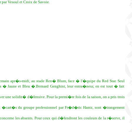
 par Vesoul et Croix de Savoie.
demain apr�s-midi, au stade Ren� Blum, face � l'�quipe du Red Star. Seul
es � Jaune et Bleu �.Bernard Genghini, leur entra�neur, en est tout � fait
er une solidit� d�fensive. Pour la premi�re fois de la saison, on a pris trois
 Jokic, �cart�s du groupe professionnel par Fr�d�ric Hantz, sont �trangement
concerne les absents. Pour ceux qui d�fendront les couleurs de la r�serve, il