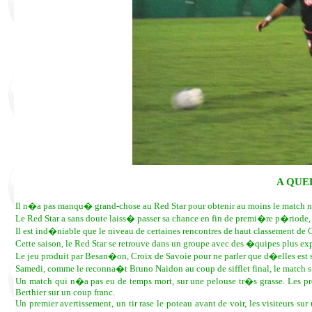
A QUE
Il n�a pas manqu� grand-chose au Red Star pour obtenir au moins le match n
Le Red Star a sans doute laiss� passer sa chance en fin de premi�re p�riode, 
Il est ind�niable que le niveau de certaines rencontres de haut classement de 
Cette saison, le Red Star se retrouve dans un groupe avec des �quipes plus 
Le jeu produit par Besan�on, Croix de Savoie pour ne parler que d�elles e
Samedi, comme le reconna�t Bruno Naidon au coup de sifflet final, le matc
Un match qui n�a pas eu de temps mort, sur une pelouse tr�s grasse. Les prem
Berthier sur un coup franc.
Un premier avertissement, un tir rase le poteau avant de voir, les visiteurs s