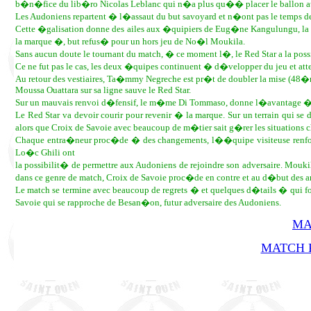
b�n�fice du lib�ro Nicolas Leblanc qui n�a plus qu�� placer le ballon au 
Les Audoniens repartent � l�assaut du but savoyard et n�ont pas le temps 
Cette �galisation donne des ailes aux �quipiers de Eug�ne Kangulungu, l
la marque �, but refus� pour un hors jeu de No�l Moukila.
Sans aucun doute le tournant du match, � ce moment l�, le Red Star a la pos
Ce ne fut pas le cas, les deux �quipes continuent � d�velopper du jeu et atte
Au retour des vestiaires, Ta�mmy Negreche est pr�t de doubler la mise (48�m
Moussa Ouattara sur sa ligne sauve le Red Star.
Sur un mauvais renvoi d�fensif, le m�me Di Tommaso, donne l�avantage �
Le Red Star va devoir courir pour revenir � la marque. Sur un terrain qui se
alors que Croix de Savoie avec beaucoup de m�tier sait g�rer les situations c
Chaque entra�neur proc�de � des changements, l��quipe visiteuse renforce
Lo�c Ghili ont
la possibilit� de permettre aux Audoniens de rejoindre son adversaire. Mouk
dans ce genre de match, Croix de Savoie proc�de en contre et au d�but des arr
Le match se termine avec beaucoup de regrets � et quelques d�tails � qui f
Savoie qui se rapproche de Besan�on, futur adversaire des Audoniens.
MA
MATCH R