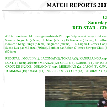
MATCH REPORTS 200
C
Saturday
RED STAR - CRO
450 Att: - referee : M. Bossuges assisté de Philippe Stéphane et Serge Krief - 
Scorers : Negreche (23ème) - Leblanc (28ème), Di Tommaso (56ème), Inzerillo
Booked : Kangulungu (54ème), Negrèche (60ème) - P.E. Dupraz (17ème), Coq
Subs : Lux par MBanza (70ème), Berthier par Robert (74ème), Sow par Ghili (
(86ème)
RED STAR : MOULIN (1), LACOMAT (2), TOKALA (3), KANGULUNGU, cap. (
LUX (11). Rempla�ants : MBANZA (12), GHILI (13), ROBERT(14), PINTO(15
CROIX DE SAVOIE: DURAND (1) cap., MEIRSMAN (2), LAFON (3), CAVAGL
TOMMASO (10), OJONG (11), INZERILLO (12), COLY (13), PATURAUX (14),