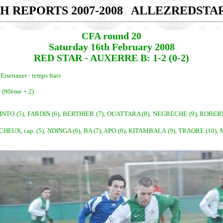
H REPORTS 2007-2008
ALLEZREDSTA
CFA round 20
Saturday 16th February 2008
RED STAR - AUXERRE B: 1-2 (0-2)
 Eisenauer - temps frais
é (90ème + 2)
PINTO (5), FARDIN (6), BERTHIER (7), OUATTARA (8), NEGRECHE (9), ROBER
HEUX, cap. (5), NDINGA (6), BA (7), APO (8), KITAMBALA (9), TRAORE (10),