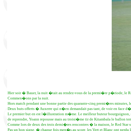
Hier soir � Bauer, la nuit �tait au rendez-vous de la premi�re p�riode, le 
Commen�ons par la nuit.
Hors match pendant une bonne partie des quarante-cinq premi�res minutes, le
Deux buts offerts � Auxerre qui n�en demandait pas tant, de voir en face d�
Le premier but en est l�illustration m�me. Le meilleur buteur bourguignon, s
de reprendre, Yoann repousse mais au troisi�me tir de Kitambala le ballon ter
Comme lors de deux des trois derni�res rencontres � la maison, le Red Star 
Pas un bon signe, � chaque fois men�s au score, les Vert et Blanc ont perdu l