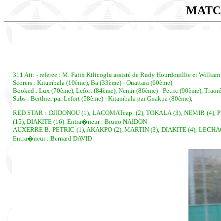
MATC
311 Att: - referee : M. Fatih Kilicoglu assisté de Rudy Hourdouillie et William
Scorers : Kitambala (10ème), Ba (33ème) - Ouattara (60ème)
Booked : Lux (70ème), Lefort (84ème), Nemir (86ème) - Petric (90ème), Traor
Subs : Berthier par Lefort (58ème) - Kitambala par Gnakpa (80ème),
RED STAR : DJIDONOU (1), LACOMATcap. (2), TOKALA (3), NEMIR (4), 
(15), DIAKITE (16). Entra�neur : Bruno NAIDON
AUXERRE B: PETRIC (1), AKAKPO (2), MARTIN (3), DIAKITE (4), LECHAC
Entra�neur : Bernard DAVID