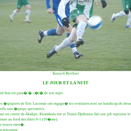
Yannick Berthier
LE JOUR ET LA NUIT
Red Star est pass� � c�t� de son sujet.
s �quipiers de Eric Lacomat ont regagn� les vestiaires avec un handicap de deux
elle une �quipe spectatrice.
ur un centre de Akakpo, Kitambala tire et Yoann Djidonou fait son job repousse le 
mine au fond des filets 0-1 (10�me).
se trouve men�.
a rencontre.