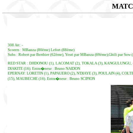
MATC
308 Att: -
Scorers : MBanza (80ème) Lefort (88ème)
Subs : Robert par Berthier (62ème), Yosri par MBanza (69ème),Ghili par Sow 
RED STAR : DJIDONOU (1), LACOMAT (2), TOKALA (3), KANGULUNGU, cap. 
DIAKITE (16). Entra�neur : Bruno NAIDON
EPERNAY: LORETIN (1), PAPAUERO (2), N'DIAYE (3), POULAIN (4), COLTE
(15), MAUBECHE (16). Entra�neur : Bruno SCIPION