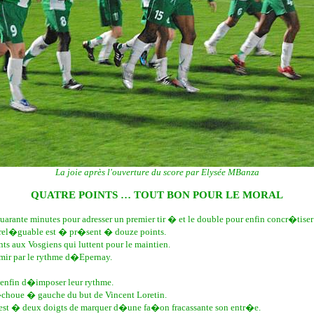
La joie après l'ouverture du score par Elysée MBanza
QUATRE POINTS … TOUT BON POUR LE MORAL
uarante minutes pour adresser un premier tir � et le double pour enfin concr�tise
mier rel�guable est � pr�sent � douze points.
 aux Vosgiens qui luttent pour le maintien.
rmir par le rythme d�Epernay.
enfin d�imposer leur rythme.
�choue � gauche du but de Vincent Loretin.
t est � deux doigts de marquer d�une fa�on fracassante son entr�e.