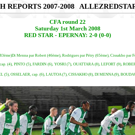
H REPORTS 2007-2008
ALLEZREDSTA
CFA round 22
Saturday 1st March 2008
RED STAR - EPERNAY: 2-0 (0-0)
(83ème)Di Menna par Robert (46ème), Rodrigues par Pétry (65ème), Cissakho par Fe
(4), PINTO (5), FARDIN (6), YOSRI (7), OUATTARA (8), LEFORT (9), ROBERT
L (5), OSSELAER, cap. (6), LAUTOA (7), CISSAKHO (8), DI MENNA (9), BOUDA