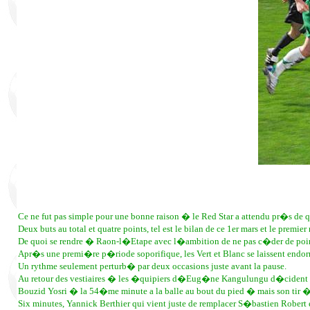
Ce ne fut pas simple pour une bonne raison � le Red Star a attendu pr�s de q
Deux buts au total et quatre points, tel est le bilan de ce 1er mars et le pre
De quoi se rendre � Raon-l�Etape avec l�ambition de ne pas c�der de points
Apr�s une premi�re p�riode soporifique, les Vert et Blanc se laissent endo
Un rythme seulement perturb� par deux occasions juste avant la pause.
Au retour des vestiaires � les �quipiers d�Eug�ne Kangulungu d�cident 
Bouzid Yosri � la 54�me minute a la balle au bout du pied � mais son tir 
Six minutes, Yannick Berthier qui vient juste de remplacer S�bastien Rober