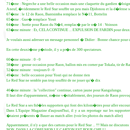
71�me : Negreche a une belle occasion mais une claquette du gardien �loigne
A neuf, �videmment le Red Star souffre un peu mais Djidonou et la d�fense 
67�me : le 12 de Raon, Bantsimba remplace le N�11, Bottelin
65�me : Gue� remplace Yosri
64�me : Sortie pour Raon du N�4, remplac� par le n� 14 : Voinson
63�me minute : Et, CELA CONTINUE ... EXPULSION DE FARDIN pour deuxi�
Je voulais aussi adresser un message personnel � Didier : Bonne chance pou
En cette deuxi�me p�riode, il y a pr�s de 300 spectateurs.
60�me minute : 0 - 0
58�me : grosse occasion pour Raon, ballon mis en corner par Tokala, tir de 
52�me minute : toujours 0 - 0
49�me : belle occasion pour Yosri qui ne donne rien
Le Red Star ne semble pas trop souffrir de ne jouer qu'� dix
46�me minute : la "collection" continue, carton jaune pour Kangulungu.
Il faut dire d'apparemment, m�me v�ritablement, des joueurs de Raon provoquent
Le Red Star a ses fid�les supporters qui font des kilom�tres pour aller enco
Dans L'Equipe Magazine d'aujourd'hui, il y a un reportage sur les support
�taient pr�sents � Bauer au match aller. (voir les photos du match aller)
Apparemment, il n'y a que des cartons pour le Red Star ... !!! Mais ne discutons p
NON, DANS LA CONFUSION LE CARTON EST POUR GHILI !