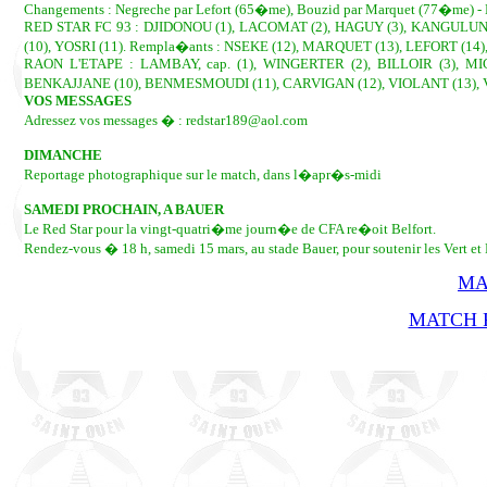
Changements : Negreche par Lefort (65�me), Bouzid par Marquet (77�me) -
RED STAR FC 93 : DJIDONOU (1), LACOMAT (2), HAGUY (3), KANGULUNGU
(10), YOSRI (11). Rempla�ants : NSEKE (12), MARQUET (13), LEFORT (14)
RAON L'ETAPE : LAMBAY, cap. (1), WINGERTER (2), BILLOIR (3), MI
BENKAJJANE (10), BENMESMOUDI (11), CARVIGAN (12), VIOLANT (13), V
VOS MESSAGES
Adressez vos messages � : redstar189@aol.com
DIMANCHE
Reportage photographique sur le match, dans l�apr�s-midi
SAMEDI PROCHAIN, A BAUER
Le Red Star pour la vingt-quatri�me journ�e de CFA re�oit Belfort.
Rendez-vous � 18 h, samedi 15 mars, au stade Bauer, pour soutenir les Vert et
MA
MATCH R