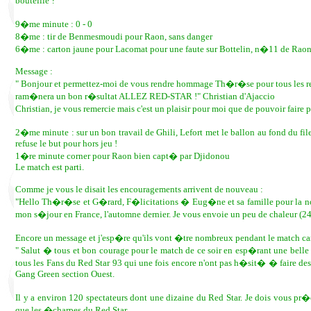
bouteille ?
9�me minute : 0 - 0
8�me : tir de Benmesmoudi pour Raon, sans danger
6�me : carton jaune pour Lacomat pour une faute sur Bottelin, n�11 de Rao
Message :
" Bonjour et permettez-moi de vous rendre hommage Th�r�se pour tous les re
ram�nera un bon r�sultat ALLEZ RED-STAR !" Christian d'Ajaccio
Christian, je vous remercie mais c'est un plaisir pour moi que de pouvoir faire
2�me minute : sur un bon travail de Ghili, Lefort met le ballon au fond du fil
refuse le but pour hors jeu !
1�re minute corner pour Raon bien capt� par Djidonou
Le match est parti.
Comme je vous le disait les encouragements arrivent de nouveau :
"Hello Th�r�se et G�rard, F�licitations � Eug�ne et sa famille pour la nouv
mon s�jour en France, l'automne dernier. Je vous envoie un peu de chaleur (24
Encore un message et j'esp�re qu'ils vont �tre nombreux pendant le match car
" Salut � tous et bon courage pour le match de ce soir en esp�rant une belle
tous les Fans du Red Star 93 qui une fois encore n'ont pas h�sit� � faire 
Gang Green section Ouest.
Il y a environ 120 spectateurs dont une dizaine du Red Star. Je dois vous pr�ci
que les �charpes du Red Star.