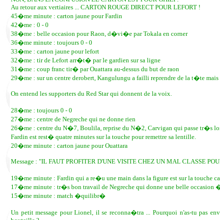
Au retour aux vertiaires ... CARTON ROUGE DIRECT POUR LEFORT !
45�me minute : carton jaune pour Fardin
42�me : 0 - 0
38�me : belle occasion pour Raon, d�vi�e par Tokala en corner
36�me minute : toujours 0 - 0
33�me : carton jaune pour lefort
32�me : tir de Lefort arr�t� par le gardien sur sa ligne
31�me : coup franc tir� par Ouattara au-dessus du but de raon
29�me : sur un centre derobert, Kangulungu a failli reprendre de la t�te mai
On entend les supporters du Red Star qui donnent de la voix.
28�me : toujours 0 - 0
27�me : centre de Negreche qui ne donne rien
26�me : centre du N�7, Boulila, reprise du N�2, Carvigan qui passe tr�s lo
Fardin est rest� quatre minutes sur la touche pour remettre sa lentille.
20�me minute : carton jaune pour Ouattara
Message : "IL FAUT PROFITER D'UNE VISITE CHEZ UN MAL CLASSE POUR
19�me minute : Fardin qui a re�u une main dans la figure est sur la touche car 
17�me minute : tr�s bon travail de Negreche qui donne une belle occasion �
15�me minute : match �quilibr�
Un petit message pour Lionel, il se reconna�tra ... Pourquoi n'as-tu pas 