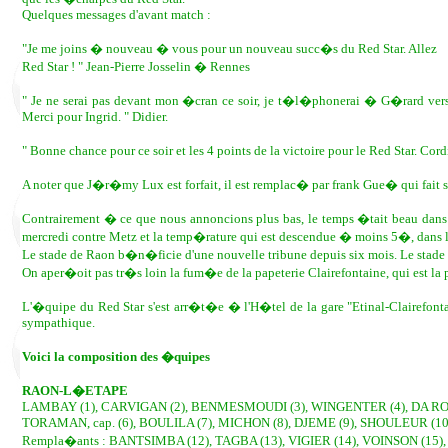
Quelques messages d'avant match :
"Je me joins � nouveau � vous pour un nouveau succ�s du Red Star. Allez
Red Star ! " Jean-Pierre Josselin � Rennes
" Je ne serai pas devant mon �cran ce soir, je t�l�phonerai � G�rard ve
Merci pour Ingrid. " Didier.
" Bonne chance pour ce soir et les 4 points de la victoire pour le Red Star. Co
A noter que J�r�my Lux est forfait, il est remplac� par frank Gue� qui fait s
Contrairement � ce que nous annoncions plus bas, le temps �tait beau dans l
mercredi contre Metz et la temp�rature qui est descendue � moins 5�, dans 
Le stade de Raon b�n�ficie d'une nouvelle tribune depuis six mois. Le stade 
On aper�oit pas tr�s loin la fum�e de la papeterie Clairefontaine, qui est la 
L'�quipe du Red Star s'est arr�t�e � l'H�tel de la gare "Etinal-Clairefontai
sympathique.
Voici la composition des �quipes
RAON-L�ETAPE
LAMBAY (1), CARVIGAN (2), BENMESMOUDI (3), WINGENTER (4), DA RO
TORAMAN, cap. (6), BOULILA (7), MICHON (8), DJEME (9), SHOULEUR (10
Rempla�ants : BANTSIMBA (12), TAGBA (13), VIGIER (14), VOINSON (15),