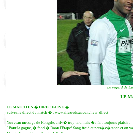
Le regard de Eu
LE M
LE MATCH EN � DIRECT-LIVE �
.
Suivez le direct du match � : www.allezredstar.com/new_direct
Nouveau message de Hongrie, arriv� trop tard mais �a fait toujours plaisir :
" Pour la gagne, � fond � Raon l'Etape! Sang froid et pers�v�rance et on va l