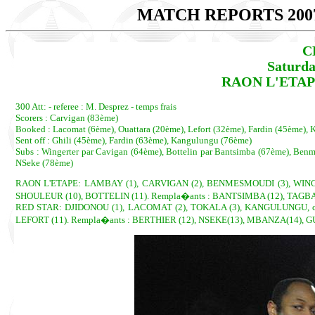
MATCH REPORTS 200
C
Saturda
RAON L'ETAPE 
300 Att: - referee : M. Desprez - temps frais
Scorers : Carvigan (83ème)
Booked : Lacomat (6ème), Ouattara (20ème), Lefort (32ème), Fardin (45ème),
Sent off : Ghili (45ème), Fardin (63ème), Kangulungu (76ème)
Subs : Wingerter par Cavigan (64ème), Bottelin par Bantsimba (67ème), Benm
NSeke (78ème)
RAON L'ETAPE: LAMBAY (1), CARVIGAN (2), BENMESMOUDI (3), WINGEN
SHOULEUR (10), BOTTELIN (11). Rempla�ants : BANTSIMBA (12), TAGBA (
RED STAR: DJIDONOU (1), LACOMAT (2), TOKALA (3), KANGULUNGU, cap.
LEFORT (11). Rempla�ants : BERTHIER (12), NSEKE(13), MBANZA(14), GU