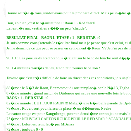
Bonne soir�e � tous, rendez-vous pour le prochain direct. Mais peut-�tre � t
Bon, eh bien, c'est le r�sultat final : Raon 1 - Red Star 0
La rentr�e aux vestiaires a �t� un peu "chaude".
RESULTAT FINAL - RAON L'ETAPE : 1 - RED STAR : 0
Je suis comme vous j'attends le r�sultat final mais je pense que c'est celui, ci-d
Je me demande ce qui peut se passer en ce moment � Raon ??? Je n'ai pas de n
90 + 1 : Les joueurs du Red Star qui �taient sur le banc de touche sont d�j� r
90 + 4 minutes d'arr�ts de jeu, Raon fait tourner le ballon !
J'avoue que c'est tr�s difficile de faire un direct dans ces conditions, je suis p
88�me : le N�3 de Raon, Benmesmoudi sort remplac� par le N�13, Tagba
87�me minute : grand match de Djidonou qui sauve une nouvelle fois le but d
RAON : 1 - RED STAR : 0
82�me minute : BUT POUR RAON !!! Malgr� une tr�s belle parade de Djidonou,
78�me : Robert sort pour laisser la place � un d�fenseur, NSeke
Le carton rouge est pour Kangulungu, pour un deuxi�me carton jaune mais le 
75�me : NOUVEAU CARTON ROUGE POUR LE RED STAR ? SCANDALEUX ME
74�me : Lefort est remplac� par MBanza
72�me : toujours 0 - 0