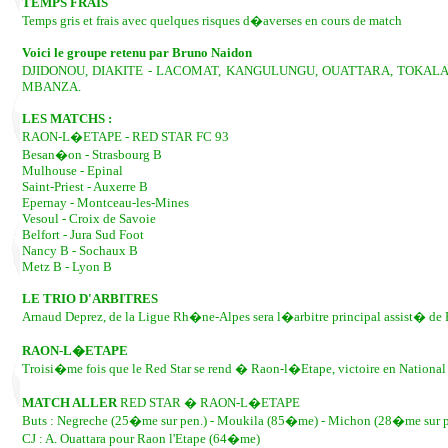
TEMPS FRAIS
Temps gris et frais avec quelques risques d�averses en cours de match
Voici le groupe retenu par Bruno Naidon
DJIDONOU, DIAKITE - LACOMAT, KANGULUNGU, OUATTARA, TOKALA, 
MBANZA.
LES MATCHS :
RAON-L�ETAPE - RED STAR FC 93
Besan�on - Strasbourg B
Mulhouse - Epinal
Saint-Priest - Auxerre B
Epernay - Montceau-les-Mines
Vesoul - Croix de Savoie
Belfort - Jura Sud Foot
Nancy B - Sochaux B
Metz B - Lyon B
LE TRIO D'ARBITRES
Arnaud Deprez, de la Ligue Rh�ne-Alpes sera l�arbitre principal assist� de Pi
RAON-L�ETAPE
Troisi�me fois que le Red Star se rend � Raon-l�Etape, victoire en National
MATCH ALLER
RED STAR � RAON-L�ETAPE
Buts : Negreche (25�me sur pen.) - Moukila (85�me) - Michon (28�me sur p
CJ : A. Ouattara pour Raon l'Etape (64�me)