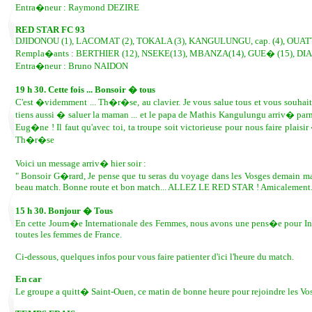
Entra�neur : Raymond DEZIRE
RED STAR FC 93
DJIDONOU (1), LACOMAT (2), TOKALA (3), KANGULUNGU, cap. (4), OUATTAR
Rempla�ants : BERTHIER (12), NSEKE(13), MBANZA(14), GUE� (15), DIAK
Entra�neur : Bruno NAIDON
19 h 30. Cette fois ... Bonsoir � tous
C'est �videmment ... Th�r�se, au clavier. Je vous salue tous et vous souhai
tiens aussi � saluer la maman ... et le papa de Mathis Kangulungu arriv� par
Eug�ne ! Il faut qu'avec toi, ta troupe soit victorieuse pour nous faire plais
Th�r�se
Voici un message arriv� hier soir :
" Bonsoir G�rard, Je pense que tu seras du voyage dans les Vosges demain mat
beau match. Bonne route et bon match... ALLEZ LE RED STAR ! Amicalement.
15 h 30. Bonjour � Tous
En cette Journ�e Internationale des Femmes, nous avons une pens�e pour In
toutes les femmes de France.
Ci-dessous, quelques infos pour vous faire patienter d'ici l'heure du match.
En car
Le groupe a quitt� Saint-Ouen, ce matin de bonne heure pour rejoindre les Vo