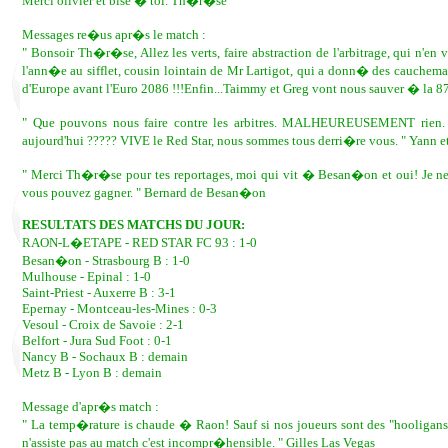
Merci olivier et bise � toi. Th�r�se
Messages re�us apr�s le match :
" Bonsoir Th�r�se, Allez les verts, faire abstraction de l'arbitrage, qui n'en v
l'ann�e au sifflet, cousin lointain de Mr Lartigot, qui a donn� des cauchemar
d'Europe avant l'Euro 2086 !!!Enfin...Taimmy et Greg vont nous sauver � 
" Que pouvons nous faire contre les arbitres. MALHEUREUSEMENT rien. Le
aujourd'hui ????? VIVE le Red Star, nous sommes tous derri�re vous. " Yann 
" Merci Th�r�se pour tes reportages, moi qui vit � Besan�on et oui! Je ne p
vous pouvez gagner. " Bernard de Besan�on
RESULTATS DES MATCHS DU JOUR:
RAON-L�ETAPE - RED STAR FC 93 : 1-0
Besan�on - Strasbourg B : 1-0
Mulhouse - Epinal : 1-0
Saint-Priest - Auxerre B : 3-1
Epernay - Montceau-les-Mines : 0-3
Vesoul - Croix de Savoie : 2-1
Belfort - Jura Sud Foot : 0-1
Nancy B - Sochaux B : demain
Metz B - Lyon B : demain
Message d'apr�s match :
" La temp�rature is chaude � Raon! Sauf si nos joueurs sont des "hooligans"-
n'assiste pas au match c'est incompr�hensible. " Gilles Las Vegas