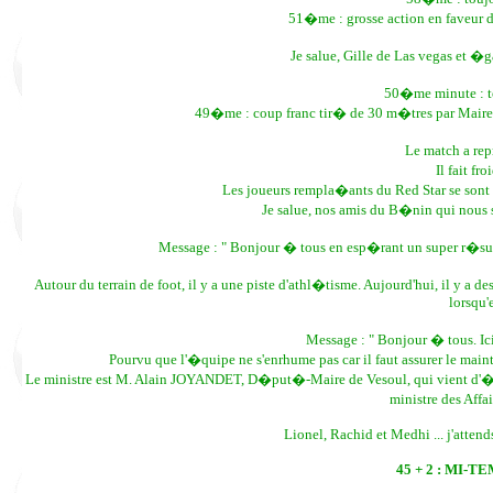
51�me : grosse action en faveur d
Je salue, Gille de Las vegas et �
50�me minute : 
49�me : coup franc tir� de 30 m�tres par Maire
Le match a rep
Il fait fr
Les joueurs rempla�ants du Red Star se sont 
Je salue, nos amis du B�nin qui nous s
Message : " Bonjour � tous en esp�rant un super r�sul
Autour du terrain de foot, il y a une piste d'athl�tisme. Aujourd'hui, il y a de
lorsqu'e
Message : " Bonjour � tous. Ici
Pourvu que l'�quipe ne s'enrhume pas car il faut assurer le maint
Le ministre est M. Alain JOYANDET, D�put�-Maire de Vesoul, qui vient d'
ministre des Aff
Lionel, Rachid et Medhi ... j'atte
45 + 2 : MI-T