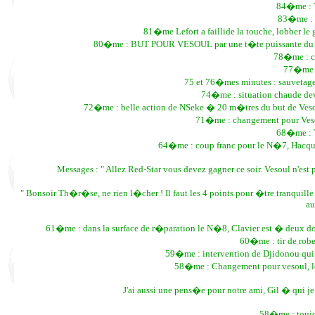
84�me : 
83�me : 
81�me Lefort a faillide la touche, lobber le
80�me : BUT POUR VESOUL par une t�te puissante du N�
78�me : c
77�me :
75 et 76�mes minutes : sauvetage 
74�me : situation chaude dev
72�me : belle action de NSeke � 20 m�tres du but de Vesoul
71�me : changement pour Vesou
68�me : 
64�me : coup franc pour le N�7, Hacqua
Messages : " Allez Red-Star vous devez gagner ce soir. Vesoul n'est 
" Bonsoir Th�r�se, ne rien l�cher ! Il faut les 4 points pour �tre tranquille
au
61�me : dans la surface de r�paration le N�8, Clavier est � deux doig
60�me : tir de robe
59�me : intervention de Djidonou qui 
58�me : Changement pour vesoul, l
J'ai aussi une pens�e pour notre ami, Gil � qui j
58�me : touj