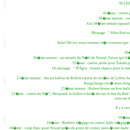
ALLEZ
42�me : corner p
39�me minute : cor
A la 38�me minute (quand j
Message : " Allez Red sta
Salut Olivier, nous sommes tr�s contents que 
38�
36�me minute : un missile du N�6 de Vesoul, Faivre qui fr�le 
35�me : carton jaune pour Tokala po
Un message : " D'Agen : bonne chance pour le match
27�me minute : Sur un ballon de Robert reprise de la t�te de Lefort, 
Kangulungu est � deux doigts
25�me minute : Robert donne un bon ballon
21�me : centre du N�7, Hacquard, le ballon a fus� devant le but du Red St
trouvait 
Il y a en
19�me m
18�me : Berthier d�gage en corner, balle d�gag�e 
16�me : coup franc pour Vesoul pr�s du point de corner, suite � une faute