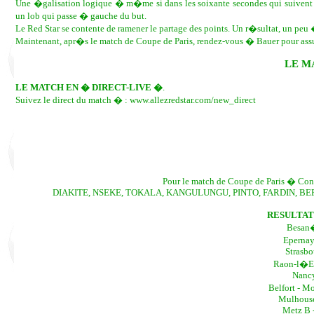
Une �galisation logique � m�me si dans les soixante secondes qui suivent l
un lob qui passe � gauche du but.
Le Red Star se contente de ramener le partage des points. Un r�sultat, un pe
Maintenant, apr�s le match de Coupe de Paris, rendez-vous � Bauer pour assu
LE M
LE MATCH EN � DIRECT-LIVE �
.
Suivez le direct du match � : www.allezredstar.com/new_direct
Pour le match de Coupe de Paris � Conf
DIAKITE, NSEKE, TOKALA, KANGULUNGU, PINTO, FARDIN, BE
RESULTAT
Besan�
Epernay 
Strasbo
Raon-l�Et
Nancy
Belfort - M
Mulhouse 
Metz B -