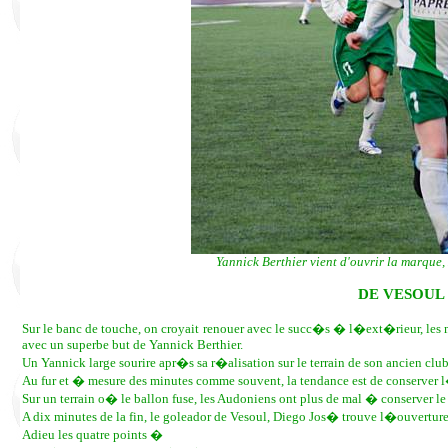
Yannick Berthier vient d'ouvrir la marque,
DE VESOUL
Sur le banc de touche, on croyait renouer avec le succ�s � l�ext�rieur, les
avec un superbe but de Yannick Berthier.
Un Yannick large sourire apr�s sa r�alisation sur le terrain de son ancien club
Au fur et � mesure des minutes comme souvent, la tendance est de conserver 
Sur un terrain o� le ballon fuse, les Audoniens ont plus de mal � conserver le 
A dix minutes de la fin, le goleador de Vesoul, Diego Jos� trouve l�ouvertur
Adieu les quatre points �