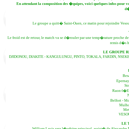
En attendant la composition des �quipes, voici quelques infos pour 
d�
Le groupe a quitt� Saint-Ouen, ce matin pour rejoindre Veso
Le froid est de retour, le match va se d�rouler par une temp�rature proche 
remis d�s h
LE GROUPE R
DJIDONOU, DIAKITE - KANGULUNGU, PINTO, TOKALA, FARDIN, NSEKE
Bes
Epernay 
St
Raon-l�Et
N
Belfort - M
Mulho
Met
VESOU
LE 
William Lavis sera l�arbitre principal, assist� de Alexandre