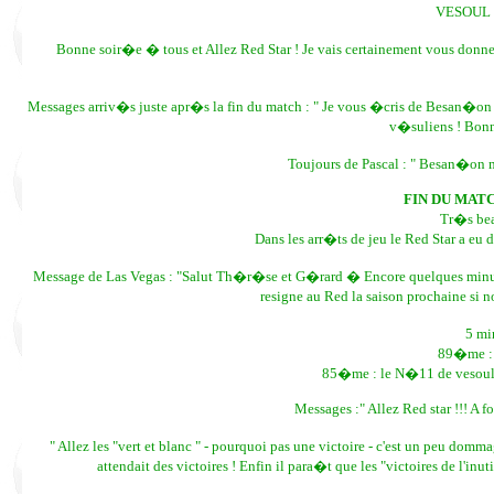
VESOUL -
Bonne soir�e � tous et Allez Red Star ! Je vais certainement vous donn
Messages arriv�s juste apr�s la fin du match : " Je vous �cris de Besan�on et
v�suliens ! Bonn
Toujours de Pascal : " Besan�on 
FIN DU MATC
Tr�s bea
Dans les arr�ts de jeu le Red Star a eu
Message de Las Vegas : "Salut Th�r�se et G�rard � Encore quelques minutes 
resigne au Red la saison prochaine si 
5 mi
89�me : 
85�me : le N�11 de vesoul,
Messages :" Allez Red star !!! A fo
" Allez les "vert et blanc " - pourquoi pas une victoire - c'est un peu domma
attendait des victoires ! Enfin il para�t que les "victoires de l'inutil