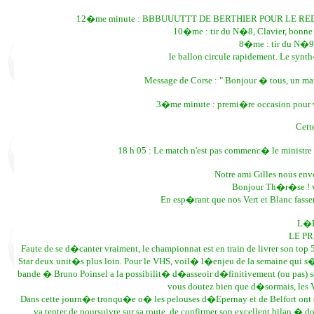
12�me minute : BBBUUUTTT DE BERTHIER POUR LE RED ST
10�me : tir du N�8, Clavier, bonne 
8�me : tir du N�9,
le ballon circule rapidement. Le syn
Message de Corse : " Bonjour � tous, un matc
3�me minute : premi�re occasion pour 
Cette
18 h 05 : Le match n'est pas commenc� le ministre f
Notre ami Gilles nous envo
Bonjour Th�r�se ! voi
En esp�rant que nos Vert et Blanc fass
L�E
LE P
Faute de se d�canter vraiment, le championnat est en train de livrer son top
Star deux unit�s plus loin. Pour le VHS, voil� l�enjeu de la semaine qui 
bande � Bruno Poinsel a la possibilit� d�asseoir d�finitivement (ou pas) so
vous doutez bien que d�sormais, le
Dans cette journ�e tronqu�e o� les pelouses d�Epernay et de Belfort on
va tenter de poursuivre sur sa route, de confirmer son excellent bilan � do