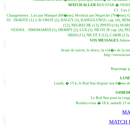
MATCH ALLER
RED STAR � VESOUL 
CJ : Lux 
Changements : Lux par Marquet (69�me), Moukila par Negreche (76�me), G
93 : DIAKITE (1), LACOMAT (2), HAGUY (3), KANGULUNGU, cap. (4), NEMI
(12), NEGRECHE (13), PINTO (14), MAR
VESOUL : SIMOHAMED (1), DIOMPY (2), LUX (3), NICOT JP, cap. (4), P
ABDA (11), NICOT F (12), CAKIR (13),
VOS MESSAGES
Adress
Avant de suivre, le direct, la vid�o de la 
http://www.kewe
Reportage p
LUND
Lundi, � 15 h, le Red Star dispute son 8�me de
SAMEDI
Le Red Star pour la vi
Rendez-vous � 18 h, samedi 15 mars
MA
MATCH R