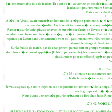
l�incontournable duo de leaders. Et quoi qu�il advienne, en cas de r�sultat 
leader, soit pour reprendre Socha
Mais avant cela, il 
BER
A l�aller, Vesoul avait ramen� un bon nul de la r�gion parisienne. � M�me 
content du r�sultat. On le serait toujours m�me si aujourd�hu
Rassur�s sur le volet physique avec les succ�s sur Croix-de-Savoie et � Ju
va faloir jouer beaucoup face � cette �quipe �, commente Bruno Poinsel. Les 
rejoints par Lefort dans une semaine), vont obligatoirement revoir leur cop
Vesoul, le visage du Red Star po
Sur la feuille de match, pas de changement par rapport au groupe victorieux
doublures r�cemment appel�es (F. Nicot par exemple), les bonnes rentr�es
des surprises pour un effectif jug� un pe
V
18 h : c'e
17 h 58 : attention nous sommes sur l
Je dis bonsoir � tous ceux qui 
Je vous signale que sur le trajet en car, nos joueurs ont rencontr� de la neige. A
mais le groupe est pr�t � fai
Nous avons une pens�e pour le cr�ateur du Red Star, Jules Rime
17 h 40. VOICI
SI-MOHAMED (1), DIOMPY (2), LUX (3), J-P. NICOT, cap. (4), MAIRE (5