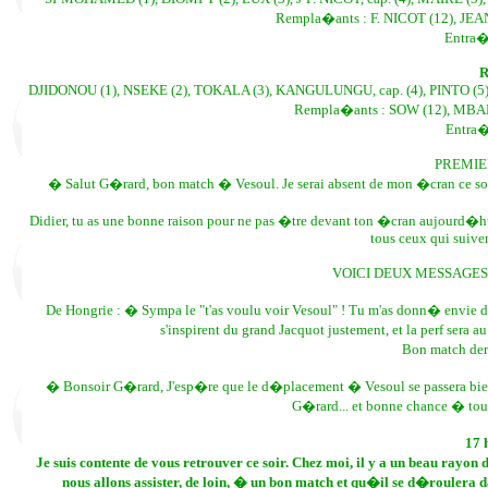
Rempla�ants : F. NICOT (12), JEA
Entra�
R
DJIDONOU (1), NSEKE (2), TOKALA (3), KANGULUNGU, cap. (4), PINTO (5
Rempla�ants : SOW (12), MBANZ
Entra�
PREMIE
� Salut G�rard, bon match � Vesoul. Je serai absent de mon �cran ce soir
Didier, tu as une bonne raison pour ne pas �tre devant ton �cran aujourd
tous ceux qui suive
VOICI DEUX MESSAGES 
De Hongrie : � Sympa le "t'as voulu voir Vesoul" ! Tu m'as donn� envie d
s'inspirent du grand Jacquot justement, et la perf sera 
Bon match dema
� Bonsoir G�rard, J'esp�re que le d�placement � Vesoul se passera bien.
G�rard... et bonne chance � to
17 
Je suis contente de vous retrouver ce soir. Chez moi, il y a un beau rayo
nous allons assister, de loin, � un bon match et qu�il se d�roul