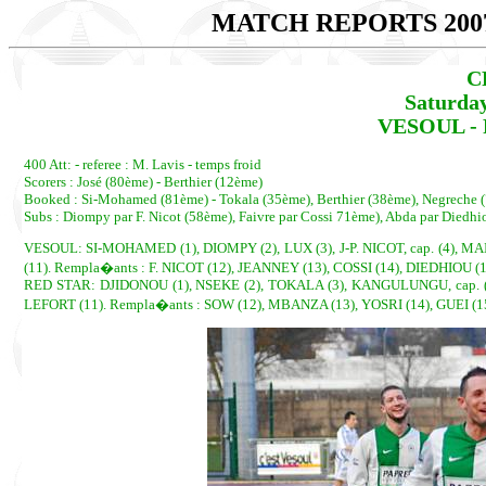
MATCH REPORTS 200
C
Saturda
VESOUL - R
400 Att: - referee : M. Lavis - temps froid
Scorers : José (80ème) - Berthier (12ème)
Booked : Si-Mohamed (81ème) - Tokala (35ème), Berthier (38ème), Negreche 
Subs : Diompy par F. Nicot (58ème), Faivre par Cossi 71ème), Abda par Diedh
VESOUL: SI-MOHAMED (1), DIOMPY (2), LUX (3), J-P. NICOT, cap. (4), M
(11). Rempla�ants : F. NICOT (12), JEANNEY (13), COSSI (14), DIEDHIOU (
RED STAR: DJIDONOU (1), NSEKE (2), TOKALA (3), KANGULUNGU, cap. (4
LEFORT (11). Rempla�ants : SOW (12), MBANZA (13), YOSRI (14), GUEI (1