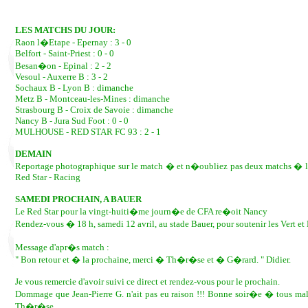
LES MATCHS DU JOUR:
Raon l�Etape - Epernay : 3 - 0
Belfort - Saint-Priest : 0 - 0
Besan�on - Epinal : 2 - 2
Vesoul - Auxerre B : 3 - 2
Sochaux B - Lyon B : dimanche
Metz B - Montceau-les-Mines : dimanche
Strasbourg B - Croix de Savoie : dimanche
Nancy B - Jura Sud Foot : 0 - 0
MULHOUSE - RED STAR FC 93 : 2 - 1
DEMAIN
Reportage photographique sur le match � et n�oubliez pas deux matchs � l�
Red Star - Racing
SAMEDI PROCHAIN, A BAUER
Le Red Star pour la vingt-huiti�me journ�e de CFA re�oit Nancy
Rendez-vous � 18 h, samedi 12 avril, au stade Bauer, pour soutenir les Vert et
Message d'apr�s match :
" Bon retour et � la prochaine, merci � Th�r�se et � G�rard. " Didier.
Je vous remercie d'avoir suivi ce direct et rendez-vous pour le prochain.
Dommage que Jean-Pierre G. n'ait pas eu raison !!! Bonne soir�e � tous m
Th�r�se