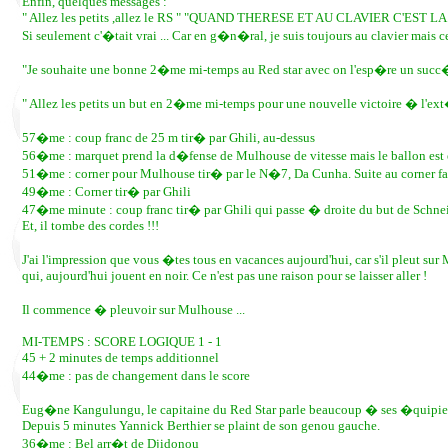
Enfin, quelques messages :
" Allez les petits ,allez le RS " "QUAND THERESE ET AU CLAVIER C'EST L
Si seulement c'�tait vrai ... Car en g�n�ral, je suis toujours au clavier mais ce
"Je souhaite une bonne 2�me mi-temps au Red star avec on l'esp�re un succ�s
" Allez les petits un but en 2�me mi-temps pour une nouvelle victoire � l'ext
57�me : coup franc de 25 m tir� par Ghili, au-dessus
56�me : marquet prend la d�fense de Mulhouse de vitesse mais le ballon est 
51�me : corner pour Mulhouse tir� par le N�7, Da Cunha. Suite au corner fa
49�me : Corner tir� par Ghili
47�me minute : coup franc tir� par Ghili qui passe � droite du but de Schne
Et, il tombe des cordes !!!
J'ai l'impression que vous �tes tous en vacances aujourd'hui, car s'il pleut sur 
qui, aujourd'hui jouent en noir. Ce n'est pas une raison pour se laisser aller !
Il commence � pleuvoir sur Mulhouse ...
MI-TEMPS : SCORE LOGIQUE 1 - 1
45 + 2 minutes de temps additionnel
44�me : pas de changement dans le score
Eug�ne Kangulungu, le capitaine du Red Star parle beaucoup � ses �quipiers p
Depuis 5 minutes Yannick Berthier se plaint de son genou gauche.
36�me : Bel arr�t de Djidonou