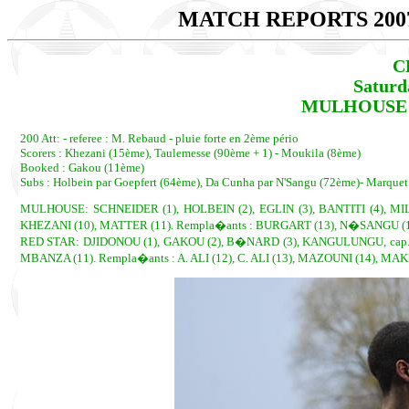
MATCH REPORTS 200
C
Saturd
MULHOUSE - 
200 Att: - referee : M. Rebaud - pluie forte en 2ème pério
Scorers : Khezani (15ème), Taulemesse (90ème + 1) - Moukila (8ème)
Booked : Gakou (11ème)
Subs : Holbein par Goepfert (64ème), Da Cunha par N'Sangu (72ème)- Marquet
MULHOUSE: SCHNEIDER (1), HOLBEIN (2), EGLIN (3), BANTITI (4), MI
KHEZANI (10), MATTER (11). Rempla�ants : BURGART (13), N�SANGU (1
RED STAR: DJIDONOU (1), GAKOU (2), B�NARD (3), KANGULUNGU, cap. (
MBANZA (11). Rempla�ants : A. ALI (12), C. ALI (13), MAZOUNI (14), M