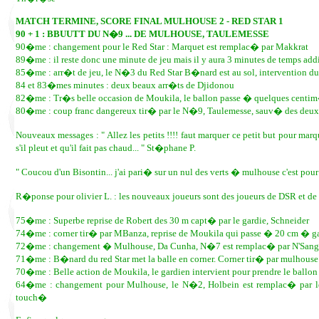
MATCH TERMINE, SCORE FINAL MULHOUSE 2 - RED STAR 1
90 + 1 : BBUUTT DU N�9 ... DE MULHOUSE, TAULEMESSE
90�me : changement pour le Red Star : Marquet est remplac� par Makkrat
89�me : il reste donc une minute de jeu mais il y aura 3 minutes de temps add
85�me : arr�t de jeu, le N�3 du Red Star B�nard est au sol, intervention du
84 et 83�mes minutes : deux beaux arr�ts de Djidonou
82�me : Tr�s belle occasion de Moukila, le ballon passe � quelques centim�t
80�me : coup franc dangereux tir� par le N�9, Taulemesse, sauv� des deux
Nouveaux messages : " Allez les petits !!!! faut marquer ce petit but pour marque
s'il pleut et qu'il fait pas chaud... " St�phane P.
" Coucou d'un Bisontin... j'ai pari� sur un nul des verts � mulhouse c'est p
R�ponse pour olivier L. : les nouveaux joueurs sont des joueurs de DSR et de
75�me : Superbe reprise de Robert des 30 m capt� par le gardie, Schneider
74�me : corner tir� par MBanza, reprise de Moukila qui passe � 20 cm � gauc
72�me : changement � Mulhouse, Da Cunha, N�7 est remplac� par N'San
71�me : B�nard du red Star met la balle en corner. Corner tir� par mulhouse
70�me : Belle action de Moukila, le gardien intervient pour prendre le ballon
64�me : changement pour Mulhouse, le N�2, Holbein est remplac� par le 
touch�