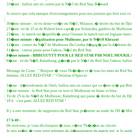
33�me : ballon mis en corner par le N�3 du Red Star, B�nard
Je trouve que cela manque d'encouragements pour nos joueurs qui font tout ce qu
30�me minute : tir en demi-vol�e du N�5, Milazzo, � droite du but de Dj
27�me :tir de 25 m de Robert bien capt� par Schneider, gardien de Mulhous
23�me : le match est �quilibr�, pour l'instant le match nul est logique mais 
15�me minute : �galisation pour Mulhouse, par le N�10 Khezani
12�me : corner du N�7 de Mulhouse Da Cunha d�gag� par la d�fense du 
11�me : carton jaune pour Gakou, N�2 du Red Star
8�me minute : BBBUUUTTT POUR LE RED STAR PAR NOEL MOUKIL
6�me : tir du N�8, Kalathung, g�n� par le N�2 du Red Star, Gakou, ballo
Message de Corse : " Bonjour � vous Th�r�se et � tous les amis du Red Star 
demain; ALLEZ RED-STAR ! " Christian d'Ajaccio
3�me : d�bordement de Ghili, ballon mis en corner qui va �tre tir� par Ber
2�me minute : le Red Star joue en noir et Mulhouse en blanc et bleu.
Tir de 25 m du N�8 de Mulhouse, Kalathung qui passe � droite du but de Dj
18 h : c'est parti. ALLEZ RED STAR !
Il y a une trentaine, de supporters du Red Star, pr�sente au stade de l'Ill � M
17 h 40 :
De nouveau, je vous dis bonjour � tous, c�est Th�r�se au clavier.
Je suis pr�te � vous tenir informer du d�roulement du match qui, je le souha