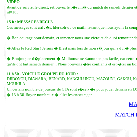
VIDEO
Avant de suivre, le direct, retrouvez le r�sum� du match de samedi dernier et
id=163
15 h : MESSAGES RECUS
Ces messages sont arriv�s, hier soir ou ce matin, avant que nous ayons la co
� Bon courage pour demain, et ramenez nous une victoire de quoi remonter de
� Allez le Red Star ! Je suis � Brest mais lors de mon s�jour qui a dur� plus d
� Bonjour, ce d�placement � Mulhouse ne s'annonce pas facile, car cette �
qu'ils ont fait samedi dernier ... Nous pouvons �tre confiants et esp�rer u
11 h 50 - VOICI LE GROUPE DU JOUR :
DJIDONOU, DIAWARA, BENARD, KANGULUNGU, MAZOUNI, GAKOU, KANO
MOUKILA.
Un certain nombre de joueurs de CFA sont r�serv�s pour jouer demain en DSR
� 13 h 30. Soyez nombreux � aller les encourager.
MA
MATCH R