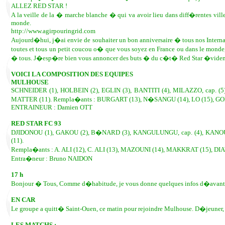
ALLEZ RED STAR !
A la veille de la � marche blanche � qui va avoir lieu dans diff�rentes vill
monde.
http://www.agirpouringrid.com
Aujourd�hui, j�ai envie de souhaiter un bon anniversaire � tous nos Interna
toutes et tous un petit coucou o� que vous soyez en France ou dans le mond
� tous. J�esp�re bien vous annoncer des buts � du c�t� Red Star �vi
VOICI LA COMPOSITION DES EQUIPES
MULHOUSE
SCHNEIDER (1), HOLBEIN (2), EGLIN (3), BANTITI (4), MILAZZO, cap.
MATTER (11). Rempla�ants : BURGART (13), N�SANGU (14), LO (15), GO
ENTRAINEUR : Damien OTT
RED STAR FC 93
DJIDONOU (1), GAKOU (2), B�NARD (3), KANGULUNGU, cap. (4), KANOU
(11).
Rempla�ants : A. ALI (12), C. ALI (13), MAZOUNI (14), MAKKRAT (15), DI
Entra�neur : Bruno NAIDON
17 h
Bonjour � Tous, Comme d�habitude, je vous donne quelques infos d�avant 
EN CAR
Le groupe a quitt� Saint-Ouen, ce matin pour rejoindre Mulhouse. D�jeuner,
LES MATCHS :