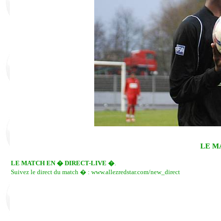
LE M
LE MATCH EN � DIRECT-LIVE �
.
Suivez le direct du match � : www.allezredstar.com/new_direct