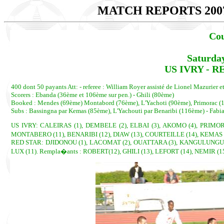
MATCH REPORTS 200
Cou
Saturda
US IVRY - RE
400 dont 50 payants Att: - referee : William Royer assisté de Lionel Mazurier et
Scorers : Ebanda (36ème et 106ème sur pen.) - Ghili (80ème)
Booked : Mendes (69ème) Montabord (76ème), L'Yachoti (90ème), Primorac (1
Subs : Bassingna par Kemas (85ème), L'Yachouti par Benaribi (116ème) - Fabia
US IVRY: CALEIRAS (1), DEMBELE (2), ELBAI (3), AKOMO (4), PRIMOR
MONTABERO (11), BENARIBI (12), DIAW (13), COURTEILLE (14), KEMAS (15
RED STAR: DJIDONOU (1), LACOMAT (2), OUATTARA (3), KANGULUNGU, cap
LUX (11). Rempla�ants : ROBERT(12), GHILI (13), LEFORT (14), NEMIR (1