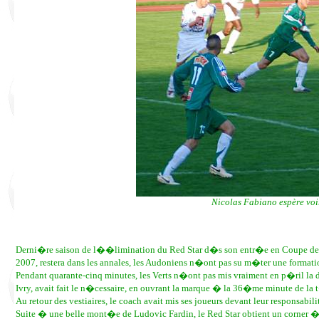
Nicolas Fabiano espère voir
Derni�re saison de l��limination du Red Star d�s son entr�e en Coupe de
2007, restera dans les annales, les Audoniens n�ont pas su m�ter une formati
Pendant quarante-cinq minutes, les Verts n�ont pas mis vraiment en p�ril l
Ivry, avait fait le n�cessaire, en ouvrant la marque � la 36�me minute de la 
Au retour des vestiaires, le coach avait mis ses joueurs devant leur responsabi
Suite � une belle mont�e de Ludovic Fardin, le Red Star obtient un corner 