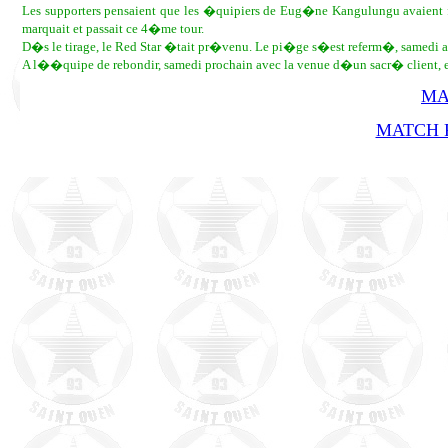
Les supporters pensaient que les �quipiers de Eug�ne Kangulungu avaient fait
marquait et passait ce 4�me tour.
D�s le tirage, le Red Star �tait pr�venu. Le pi�ge s�est referm�, samedi
A l��quipe de rebondir, samedi prochain avec la venue d�un sacr� client, 
MA
MATCH R