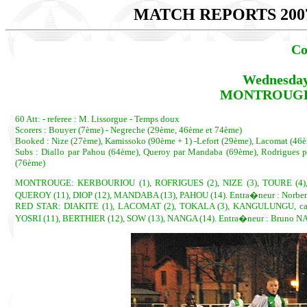
MATCH REPORTS 200
Co
Wednesday
MONTROUGE - 
60 Att: - referee : M. Lissorgue - Temps doux
Scorers : Bouyer (7ème) - Negreche (29ème, 46ème et 74ème)
Booked : Nize (27ème), Kamissoko (90ème + 1) -Lefort (29ème), Lacomat (46è
Subs : Diallo par Pahou (64ème), Queroy par Mandaba (69ème), Rodrigues p
(76ème)
MONTROUGE: KERBOURIOU (1), ROFRIGUES (2), NIZE (3), TOURE (4), K
QUEROY (11), DIOP (12), MANDABA (13), PAHOU (14). Entra�neur : Norber
RED STAR: DIAKITE (1), LACOMAT (2), TOKALA (3), KANGULUNGU, cap. 
YOSRI (11), BERTHIER (12), SOW (13), NANGA (14). Entra�neur : Bruno 