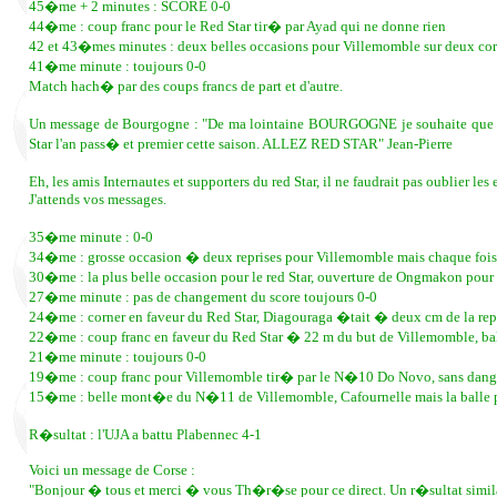
45�me + 2 minutes : SCORE 0-0
44�me : coup franc pour le Red Star tir� par Ayad qui ne donne rien
42 et 43�mes minutes : deux belles occasions pour Villemomble sur deux cor
41�me minute : toujours 0-0
Match hach� par des coups francs de part et d'autre.
Un message de Bourgogne : "De ma lointaine BOURGOGNE je souhaite que le
Star l'an pass� et premier cette saison. ALLEZ RED STAR" Jean-Pierre
Eh, les amis Internautes et supporters du red Star, il ne faudrait pas oubli
J'attends vos messages.
35�me minute : 0-0
34�me : grosse occasion � deux reprises pour Villemomble mais chaque foi
30�me : la plus belle occasion pour le red Star, ouverture de Ongmakon pour
27�me minute : pas de changement du score toujours 0-0
24�me : corner en faveur du Red Star, Diagouraga �tait � deux cm de la repr
22�me : coup franc en faveur du Red Star � 22 m du but de Villemomble, bal
21�me minute : toujours 0-0
19�me : coup franc pour Villemomble tir� par le N�10 Do Novo, sans dange
15�me : belle mont�e du N�11 de Villemomble, Cafournelle mais la balle
R�sultat : l'UJA a battu Plabennec 4-1
Voici un message de Corse :
"Bonjour � tous et merci � vous Th�r�se pour ce direct. Un r�sultat simil