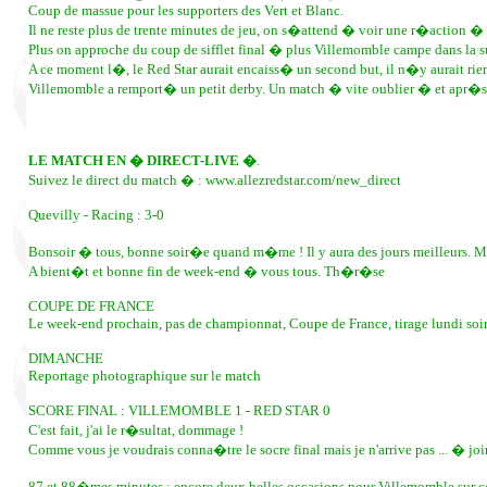
Coup de massue pour les supporters des Vert et Blanc.
Il ne reste plus de trente minutes de jeu, on s�attend � voir une r�action �
Plus on approche du coup de sifflet final � plus Villemomble campe dans la su
A ce moment l�, le Red Star aurait encaiss� un second but, il n�y aurait rie
Villemomble a remport� un petit derby. Un match � vite oublier � et apr�s, 
LE MATCH EN � DIRECT-LIVE �
.
Suivez le direct du match � : www.allezredstar.com/new_direct
Quevilly - Racing : 3-0
Bonsoir � tous, bonne soir�e quand m�me ! Il y aura des jours meilleurs. Mais, v
A bient�t et bonne fin de week-end � vous tous. Th�r�se
COUPE DE FRANCE
Le week-end prochain, pas de championnat, Coupe de France, tirage lundi soir
DIMANCHE
Reportage photographique sur le match
SCORE FINAL : VILLEMOMBLE 1 - RED STAR 0
C'est fait, j'ai le r�sultat, dommage !
Comme vous je voudrais conna�tre le socre final mais je n'arrive pas ... � jo
87 et 88�mes minutes : encore deux belles occasions pour Villemomble sur c