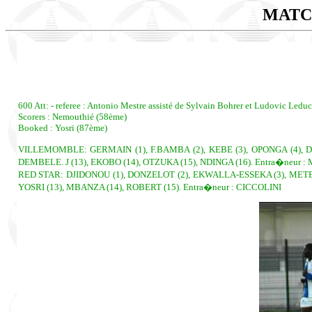
MATC
600 Att: - referee : Antonio Mestre assisté de Sylvain Bohrer et Ludovic Leduc
Scorers : Nemouthié (58ème)
Booked : Yosri (87ème)
VILLEMOMBLE: GERMAIN (1), F.BAMBA (2), KEBE (3), OPONGA (4), D
DEMBELE. J (13), EKOBO (14), OTZUKA (15), NDINGA (16). Entra�neur 
RED STAR: DJIDONOU (1), DONZELOT (2), EKWALLA-ESSEKA (3), METE (
YOSRI (13), MBANZA (14), ROBERT (15). Entra�neur : CICCOLINI