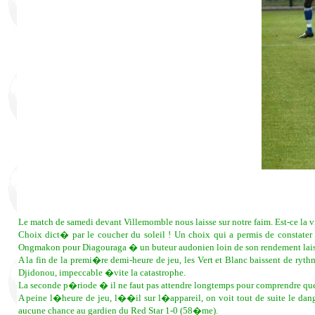
Le match de samedi devant Villemomble nous laisse sur notre faim. Est-ce la
Choix dict� par le coucher du soleil ! Un choix qui a permis de constate
Ongmakon pour Diagouraga � un buteur audonien loin de son rendement laiss
A la fin de la premi�re demi-heure de jeu, les Vert et Blanc baissent de 
Djidonou, impeccable �vite la catastrophe.
La seconde p�riode � il ne faut pas attendre longtemps pour comprendre que l
A peine l�heure de jeu, l��il sur l�appareil, on voit tout de suite le d
aucune chance au gardien du Red Star 1-0 (58�me).