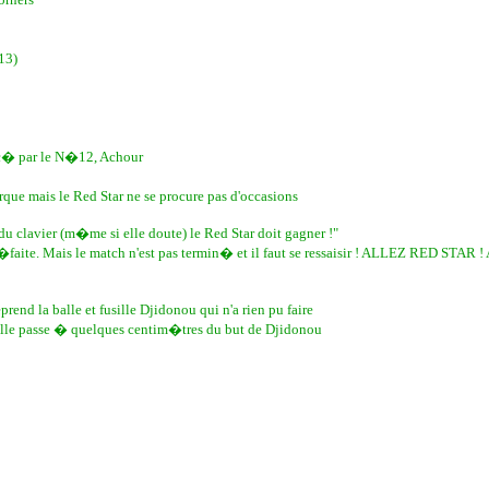
13)
c� par le N�12, Achour
e mais le Red Star ne se procure pas d'occasions
 clavier (m�me si elle doute) le Red Star doit gagner !"
d�faite. Mais le match n'est pas termin� et il faut se ressaisir ! ALLEZ RED STAR 
nd la balle et fusille Djidonou qui n'a rien pu faire
lle passe � quelques centim�tres du but de Djidonou