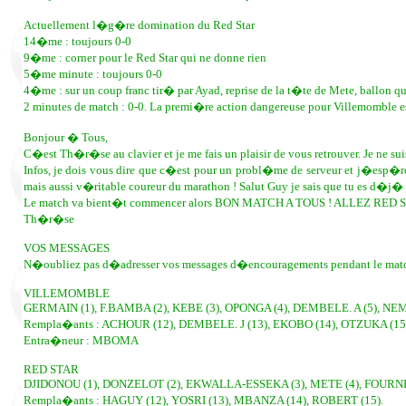
Actuellement l�g�re domination du Red Star
14�me : toujours 0-0
9�me : corner pour le Red Star qui ne donne rien
5�me minute : toujours 0-0
4�me : sur un coup franc tir� par Ayad, reprise de la t�te de Mete, ballon q
2 minutes de match : 0-0. La premi�re action dangereuse pour Villemomble e
Bonjour � Tous,
C�est Th�r�se au clavier et je me fais un plaisir de vous retrouver. Je ne 
Infos, je dois vous dire que c�est pour un probl�me de serveur et j�esp�
mais aussi v�ritable coureur du marathon ! Salut Guy je sais que tu es d�j
Le match va bient�t commencer alors BON MATCH A TOUS ! ALLEZ RED S
Th�r�se
VOS MESSAGES
N�oubliez pas d�adresser vos messages d�encouragements pendant le mat
VILLEMOMBLE
GERMAIN (1), F.BAMBA (2), KEBE (3), OPONGA (4), DEMBELE. A (5), NE
Rempla�ants : ACHOUR (12), DEMBELE. J (13), EKOBO (14), OTZUKA (15)
Entra�neur : MBOMA
RED STAR
DJIDONOU (1), DONZELOT (2), EKWALLA-ESSEKA (3), METE (4), FOURNEU
Rempla�ants : HAGUY (12), YOSRI (13), MBANZA (14), ROBERT (15).