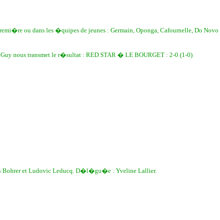
remi�re ou dans les �quipes de jeunes : Germain, Oponga, Cafournelle, Do Nov
i Guy nous transmet le r�sultat : RED STAR � LE BOURGET : 2-0 (1-0)
in Bohrer et Ludovic Leducq. D�l�gu�e : Yveline Lallier.