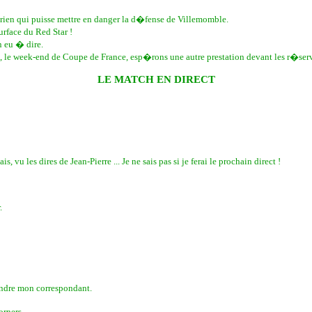
 rien qui puisse mettre en danger la d�fense de Villemomble.
rface du Red Star !
n eu � dire.
le week-end de Coupe de France, esp�rons une autre prestation devant les r�serv
LE MATCH EN DIRECT
u les dires de Jean-Pierre ... Je ne sais pas si je ferai le prochain direct !
.
indre mon correspondant.
orners