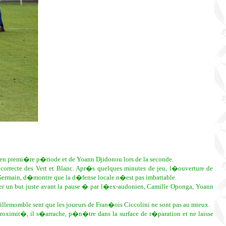
n en premi�re p�riode et de Yoann Djidonou lors de la seconde.
correcte des Vert et Blanc. Apr�s quelques minutes de jeu, l�ouverture de
Germain, d�montre que la d�fense locale n�est pas imbattable.
der un but juste avant la pause � par l�ex-audonien, Camille Oponga, Yoann
Villemomble sent que les joueurs de Fran�ois Ciccolini ne sont pas au mieux.
oximit�, il s�arrache, p�n�tre dans la surface de r�paration et ne laisse