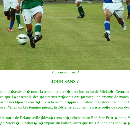
Vincent Fourneuf
JOUR SANS ?
 vision d�assister � toute la rencontre derri�re un but, celui de Micka�l Germai
r ce que l�ensemble des spectateurs pr�sents ont pu voir, une entame de match 
e passer l�occasion d�ouvrir la marque �puis un cafouillage devant le but de 
rythme et Villemomble termine mieux, la d�fense audonienne passe pr�s de conc�
a sortie de Delaneuville (bless�) sera pr�judiciable au Red Star. Petit � petit, 
anger, Micka�l Gnahor� s�empare du ballon, alors que trois Audoniens sont � pr