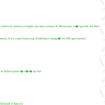
ntrevoir, prenez exemple sur mes voisins de Montceau, tr�s proche du Red
mment, il n'y a pas beaucoup d'ambiance malgr� les 500 spectateurs !
s le ballon passe � c�t� du but
hristian d'Ajaccio