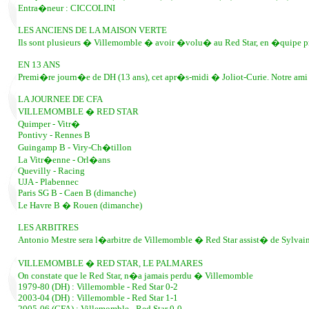
Entra�neur : CICCOLINI
LES ANCIENS DE LA MAISON VERTE
Ils sont plusieurs � Villemomble � avoir �volu� au Red Star, en �quipe p
EN 13 ANS
Premi�re journ�e de DH (13 ans), cet apr�s-midi � Joliot-Curie. Notre am
LA JOURNEE DE CFA
VILLEMOMBLE � RED STAR
Quimper - Vitr�
Pontivy - Rennes B
Guingamp B - Viry-Ch�tillon
La Vitr�enne - Orl�ans
Quevilly - Racing
UJA - Plabennec
Paris SG B - Caen B (dimanche)
Le Havre B � Rouen (dimanche)
LES ARBITRES
Antonio Mestre sera l�arbitre de Villemomble � Red Star assist� de Sylva
VILLEMOMBLE � RED STAR, LE PALMARES
On constate que le Red Star, n�a jamais perdu � Villemomble
1979-80 (DH) : Villemomble - Red Star 0-2
2003-04 (DH) : Villemomble - Red Star 1-1
2005-06 (CFA) : Villemomble - Red Star 0-0