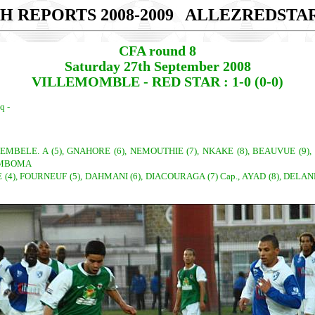
H REPORTS 2008-2009
ALLEZREDSTA
CFA round 8
Saturday 27th September 2008
VILLEMOMBLE - RED STAR : 1-0 (0-0)
q -
EMBELE. A (5), GNAHORE (6), NEMOUTHIE (7), NKAKE (8), BEAUVUE (9), 
: MBOMA
4), FOURNEUF (5), DAHMANI (6), DIACOURAGA (7) Cap., AYAD (8), DELANE