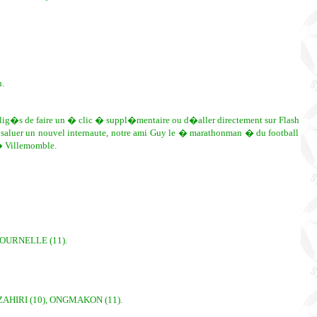
.
oblig�s de faire un � clic � suppl�mentaire ou d�aller directement sur Flash
saluer un nouvel internaute, notre ami Guy le � marathonman � du football
 � Villemomble.
FOURNELLE (11).
ZAHIRI (10), ONGMAKON (11).