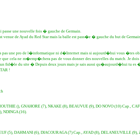
ui passe une nouvelle fois � gauche de Germain.
st venue de Ayad du Red Star mais la balle est pass�e � gauche du but de Germain
suis pas une pro de l�informatique ni d�Internet mais si aujourd�hui vous �tes 
re que cela ne m�emp�chera pas de vous donner des nouvelles du match. Je dois 
� un fid�le du site � Depuis deux jours mais je sais aussi qu�aujourd�hui tu es
TAR !
ch
MOUTHIE (), GNAHORE (7), NKAKE (8), BEAUVUE (9), DO NOVO (10) Cap., CA
, NDINGA (16).
F (5), DAHMANI (6), DIACOURAGA (7) Cap., AYAD (8), DELANEUVILLE (9), 