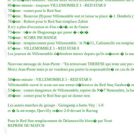
86�me minute : toujours VILLEMOMBLE 1 - RED STAR 0
78�me : corner pour le Red Star
77�me : Beauvue (9) pour Villemomble sort et laisse sa place � J. Dembele (
76�me : Robert pour le Red Star remplace Zahiri
Il n'y a plus d'occasion ni d'un c�t�, ni de l'autre
73�me : t�te de Diagouraga qui passe � c�t�
70�me : SCORE INCHANGE
69�me : remplacement pour Villemomble : le N�11, Cafournelle est rempla
67�me : VILLEMOMBLE 1 - RED STAR 0
Les joueurs de Villemomble d�fendent mieux depuis qu'ils m�nent � la marqu
Nouveau message de Jean-Pierre : "En retrouvant THERESE qui reste une pro du
Merci Jean-Pierre mais je ne voudrais pas porter la responsabilit� en cas de 
58�me minute : VILLEMOMBLE 1 - RED STAR 0
Villemomble ouvre le score sur une erreur d�fensive du Red Star, Gnahor� repre
53�me : corner dangereux de Villemomble, reprise du N�7 Nemouthie, la ba
48�me : corner pour le Red Star qui ne donne rien
Les autres matches du groupe : Guingamp a battu Viry : 1-0
et � la mi-temps, Quevilly m�ne 2-0 devant le Racing
Pour le Red Star remplacement de Delaneuville bless� par Yosri
REPRISE DU MATCH