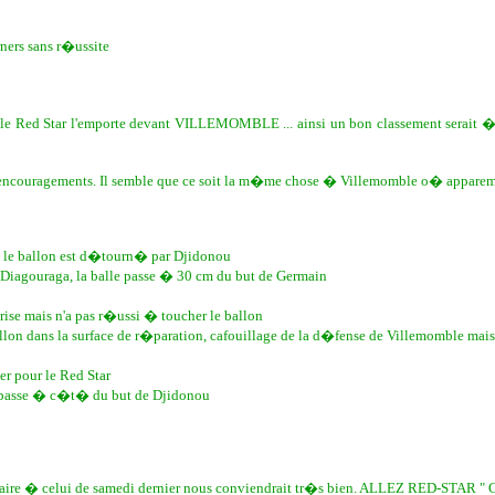
ners sans r�ussite
 Red Star l'emporte devant VILLEMOMBLE ... ainsi un bon classement serait � e
er les encouragements. Il semble que ce soit la m�me chose � Villemomble o� appare
s le ballon est d�tourn� par Djidonou
 Diagouraga, la balle passe � 30 cm du but de Germain
ise mais n'a pas r�ussi � toucher le ballon
lon dans la surface de r�paration, cafouillage de la d�fense de Villemomble mai
r pour le Red Star
 passe � c�t� du but de Djidonou
aire � celui de samedi dernier nous conviendrait tr�s bien. ALLEZ RED-STAR " C