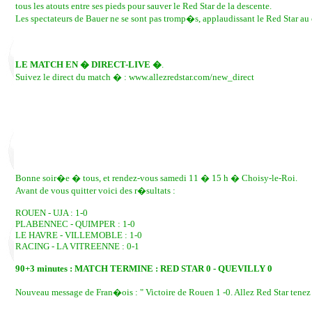
tous les atouts entre ses pieds pour sauver le Red Star de la descente.
Les spectateurs de Bauer ne se sont pas tromp�s, applaudissant le Red Star au c
LE MATCH EN � DIRECT-LIVE �
.
Suivez le direct du match � : www.allezredstar.com/new_direct
Bonne soir�e � tous, et rendez-vous samedi 11 � 15 h � Choisy-le-Roi.
Avant de vous quitter voici des r�sultats :
ROUEN - UJA : 1-0
PLABENNEC - QUIMPER : 1-0
LE HAVRE - VILLEMOBLE : 1-0
RACING - LA VITREENNE : 0-1
90+3 minutes : MATCH TERMINE : RED STAR 0 - QUEVILLY 0
Nouveau message de Fran�ois : " Victoire de Rouen 1 -0. Allez Red Star tenez