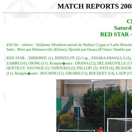
MATCH REPORTS 200
C
Saturd
RED STAR -
436 Att: - referee : Stéphane Mombert assisté de Nadine Cygan et Larbi Benche
Subs : Mete par Delaneuville (82ème), Djeradi par Onana (87ème)- Ouahbi pa
RED STAR : DJIDONOU (1), DONZELOT (2) Cap., ESSAKA-EKWALLA (3), 
ZAHIRI (10), OJONG (11). Rempla�ants : ONANA (12), DELANEUVILLE (13)
QUEVILLY: SAUVAGE (1), VANOUKIA (2), PALLOIS (3), WEIS (4), BEAUGRA
(11). Rempla�ants : BUCHON (12), GIRARD (13), BOCQUET (14), LAUP (