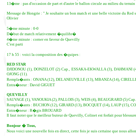
13�me : pas d'occasion de part et d'autre le ballon circule au milieu du terrain
Message de Hongrie : " Je souhaite un bon match et une belle victoire du Red
Olivier
5�me minute : 0-0
D�but de match relativement �quilibr�
4�me minute : corner en faveur de Quevilly
C'est parti
17 h 55 : voici la composition des �quipes :
RED STAR
DJIDONOU (1), DONZELOT (2) Cap., ESSAKA-EKWALLA (3), DAHMANI (4),
OJONG (11).
Rempla�ants : ONANA (12), DELANEUVILLE (13), MBANZA (14), CIRELLI (
Entra�neur : David GIGUET
QUEVILLY
SAUVAGE (1), VANOUKIA (2), PALLOIS (3), WEIS (4), BEAUGRARD (5) Cap.
Rempla�ants : BUCHON (12), GIRARD (13), BOCQUET (14), LAUP (15), C
Entra�neur : R�gis BROUARD
Il faut noter que le meilleur buteur de Quevilly, Colinet est forfait pour blessure
Bonjour � Tous,
Nous voici une nouvelle fois en direct, cette fois je suis certaine que nou