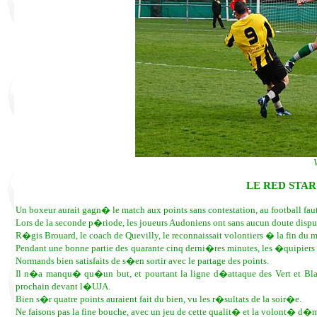
LE RED STAR
Un boxeur aurait gagn� le match aux points sans contestation, au football faut
Lors de la seconde p�riode, les joueurs Audoniens ont sans aucun doute disput
R�gis Brouard, le coach de Quevilly, le reconnaissait volontiers � la fin du 
Pendant une bonne partie des quarante cinq derni�res minutes, les �quipiers 
Normands bien satisfaits de s�en sortir avec le partage des points.
Il n�a manqu� qu�un but, et pourtant la ligne d�attaque des Vert et Blan
prochain devant l�UJA.
Bien s�r quatre points auraient fait du bien, vu les r�sultats de la soir�e.
Ne faisons pas la fine bouche, avec un jeu de cette qualit� et la volont� d�