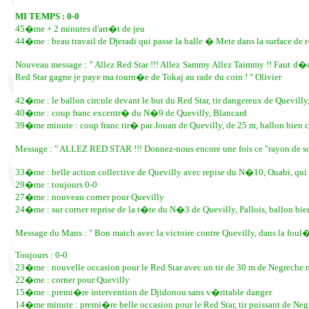
MI TEMPS : 0-0
45�me + 2 minutes d'arr�t de jeu
44�me : beau travail de Djeradi qui passe la balle � Mete dans la surface de
Nouveau message : " Allez Red Star !!! Allez Sammy Allez Taimmy !! Faut d�cale
Red Star gagne je paye ma tourn�e de Tokaj au rade du coin ! " Olivier
42�me : le ballon circule devant le but du Red Star, tir dangereux de Quevil
40�me : coup franc excentr� du N�9 de Quevilly, Blancard
39�me minute : coup franc tir� par Jouan de Quevilly, de 25 m, ballon bien
Message : " ALLEZ RED STAR !!! Donnez-nous encore une fois ce "rayon de sol
33�me : belle action collective de Quevilly avec repise du N�10, Ouabi, qui s
29�me : toujours 0-0
27�me : nouveau corner pour Quevilly
24�me : sur corner reprise de la t�te du N�3 de Quevilly, Pallois, ballon b
Message du Mans : " Bon match avec la victoire contre Quevilly, dans la foul�
Toujours : 0-0
23�me : nouvelle occasion pour le Red Star avec un tir de 30 m de Negreche m
22�me : corner pour Quevilly
15�me : premi�re intervention de Djidonou sans v�ritable danger
14�me minute : premi�re belle occasion pour le Red Star, tir puissant de Neg