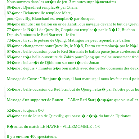
Nous sommes dans les arr�ts de jeu. 3 minutes suppl�mentaires
86�me : Djeradi est remplac� par Onana
82�me : Delaneuville remplace Mete,
pour Quevilly, Blanchard est remplac� par Bocquet
80�me minute : un ballon en or de Zahiti, qui navigue devant le but de Quevil
77�me : le N�11 de Quevilly, Coquio est remplac� par le N�12, Buchon
Depuis 5 minutes le Red Star met ...le feu !
73�me : tir sur le poteau de Ojong, Matingou ne peut reprendre le ballon
69�me : changement pour Quevilly, le N�6, Diarra est remplac� par le N�
67�me : belle occasion pour le Red Star mais le ballon passe juste au-dessus 
65�me : tr�s belle ouverture de Zahiri pour Ojong qui malheureusement tir dan
64�me : bel arr�t de Djidonou sur une t�te de Jouan
63�me : depuis 7 minutes tr�s bon match avec des belles occasions des deux
Message de Corse : " Bonjour � tous, il faut marquer, il nous les faut ces 4 
55�me : belle occasion du Red Star, but de Ojong, refus� par l'arbitre pour ho
Message d'un supporter de Rouen ... " Allez Red Star j�esp�re que vous allez b
52�me : toujours 0-0
49�me : tir de Jouan de Quevilly, qui passe � c�t� du but de Djidonou
R�sultat du match LE HAVRE - VILLEMOMBLE : 1-0
Il y a environ 400 spectateurs.