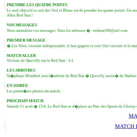
PRENDRE LES QUATRE POINTS
Le seul objectif ce soir des Vert et Blanc est de prendre les quatre points. Un
Allez Red Star !
VOS MESSAGES
Nous attendons vos messages. Vous les adressez � : redstar189@aol.com
PREMIER MESSAGE
� Les Verts, victoire indispensable, il faut gagner ce soir. Une victoire et l
MATCH ALLER
Victoire de Quevilly sur le Red Star : 3-1
LES ARBITRES
St�phane Mombert sera l�arbitre de Red Star � Quevilly assist� de Nadine
EN SOIREE
Les premi�res photos du match.
PROCHAIN MATCH
Samedi 11 avril � 15 h. Le Red Star se d�place au Parc des Sports de Choisy-le
MA
MATCH R