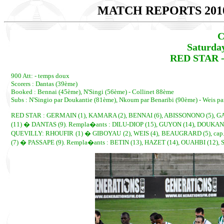
MATCH REPORTS 201
C
Saturda
RED STAR -
900 Att: - temps doux
Scorers : Dantas (39ème)
Booked : Bennai (45ème), N'Singi (56ème) - Collinet 88ème
Subs : N'Singio par Doukantie (81ème), Nkoum par Benaribi (90ème) - Weis p
RED STAR : GERMAIN (1), KAMARA (2), BENNAI (6), ABISSONONO (5), GA
(11) � DANTAS (9). Rempla�ants : DILU-DIOP (15), GUYON (14), DOUKAN
QUEVILLY: RHOUFIR (1) � GIBOYAU (2), WEIS (4), BEAUGRARD (5), cap
(7) � PASSAPE (9). Rempla�ants : BETIN (13), HAZET (14), OUAHBI (12