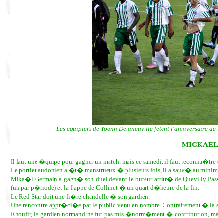
Les équipiers de Yoann Delaneuville fêtent l'anniversaire de
MICKAEL
Il faut une �quipe pour gagner un match, mais ce samedi, il faut reconna�tre
Le portier audonien a �t� monstrueux � plusieurs fois, il a sauv� au minimum
Mika�l Germain a gagn� son duel devant le buteur attitr� de Quevilly Passa
(un par p�riode) et la frappe de Collinet � un quart d�heure de la fin.
Le Red Star doit une fi�re chandelle � son gardien.
Une rencontre appr�ci�e par le public venu en nombre. Contrairement � la sa
Rhoufir, le gardien normand ne fut pas mis �norm�ment � contribution, ma