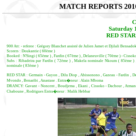
MATCH REPORTS 201
C
Saturday 
RED STAR 
900 Att: - referee : Grégory Blanchet assisté de Julien Jamet et Djilali Bensado
Scorers : Doukantie ( 60ème )
Booked : N'Singi ( 65ème ) , Fardin ( 67ème ) , Delaneuville ( 70ème ) - Cissok
Subs : Ribadeira par Fardin ( 72ème ) , Makela nominale Nkoum ( 85ème ) ,
nominale ( 83ème )
RED STAR : Germain - Guyon , Dilu Diop , Abissonono , Gazeau - Fardin , Del
Mvondo , Benaribi , Anastase . Entra�neur : Alain Mboma
DRANCY: Gavant - Noncent , Boudjema , Ekani , Cissoko - Dachour , Atmane A
Chaboune , Rodrigues Entra�neur : Malik Hebbar