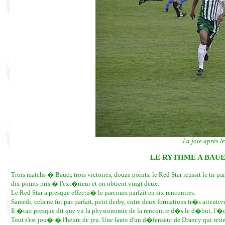
La joie après le
LE RYTHME A BAUER
Trois matchs � Bauer, trois victoires, douze points, le Red Star reussit le tir 
dix points pris � l'ext�rieur et on obtient vingt deux.
Le Red Star a presque effectu� le parcours parfait en six rencontres.
Samedi, cela ne fut pas parfait, petit derby, entre deux formations tr�s attentiv
Il �tait presque dit que vu la physionomie de la rencontre d�s le d�but, l'�q
Tout s'est jou� � l'heure de jeu. Une faute d'un d�fenseur de Drancy qui retient 