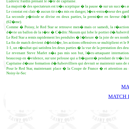
Ludovic Fardin prenant le r�le de capitaine.
La majorit� des spectateurs est tr�s sceptique � la pause � sur un succ�s 
Le constat est clair � aucun tir n�a mis en danger, l�ex-entra�neur des gardie
La seconde p�riode se divise en deux parties, la premi�re en faveur d�A
(62�me).
Comme � Poissy, le Red Star se retrouve men� mais ce samedi, la r�action e
d�vie un ballon de la t�te � C�dric Nkoum qui lobe le portier d�Aubervil
Le Red Star a remis rapidement les pendules � l�heure � la joie de ses nomb
La fin de match devient d�brid�e, les actions offensives se multiplient et 
1-1, un r�sultat qui satisfera les deux parties � la vue de la prestation des de
Le revenant Steve Marlet n�a pas mis son but, l�ex-attaquant internatio
beaucoup en �vidence, sur une pelouse qui a fr�quent� pendant de tr�s lon
Capitaine d�une formation d�Aubervilliers qui devrait se maintenir sans de r
Pour le Red Star, maintenant place � la Coupe de France � et attention a
Noisy-le-Sec
MA
MATCH R