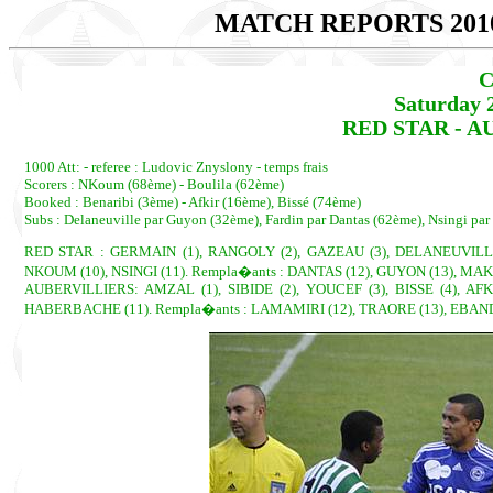
MATCH REPORTS 201
C
Saturday 
RED STAR - AU
1000 Att: - referee : Ludovic Znyslony - temps frais
Scorers : NKoum (68ème) - Boulila (62ème)
Booked : Benaribi (3ème) - Afkir (16ème), Bissé (74ème)
Subs : Delaneuville par Guyon (32ème), Fardin par Dantas (62ème), Nsingi p
RED STAR : GERMAIN (1), RANGOLY (2), GAZEAU (3), DELANEUVILLE (4
NKOUM (10), NSINGI (11). Rempla�ants : DANTAS (12), GUYON (13), MAK
AUBERVILLIERS: AMZAL (1), SIBIDE (2), YOUCEF (3), BISSE (4), AFKI
HABERBACHE (11). Rempla�ants : LAMAMIRI (12), TRAORE (13), EBANDA 