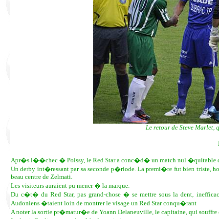
Le retour de Steve Marlet,
Apr�s l��chec � Poissy, le Red Star a conc�d� un match nul �quitable de
Un derby int�ressant par sa seconde p�riode. La premi�re fut bien triste, ho
beau centre de Zelmati.
Les visiteurs auraient pu mener � la marque.
Du c�t� du Red Star, pas grand-chose � se mettre sous la dent, inefficace
Audoniens �taient loin de montrer le visage un Red Star conqu�rant
A noter la sortie pr�matur�e de Yoann Delaneuville, le capitaine, qui souf