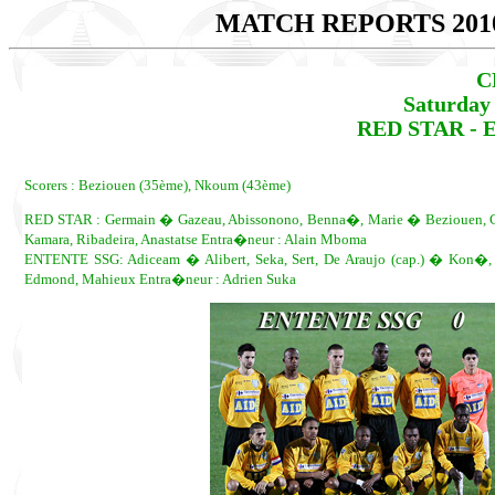
MATCH REPORTS 201
C
Saturday
RED STAR - E
Scorers : Beziouen (35ème), Nkoum (43ème)
RED STAR : Germain � Gazeau, Abissonono, Benna�, Marie � Beziouen, Guy
Kamara, Ribadeira, Anastatse Entra�neur : Alain Mboma
ENTENTE SSG: Adiceam � Alibert, Seka, Sert, De Araujo (cap.) � Kon�, M
Edmond, Mahieux Entra�neur : Adrien Suka