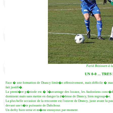
Farid Béziouen à l
UN 0-0 ... TR
Face � une formation de Drancy limit�e offensivement, mais difficile � man�uvr
fait justifi�.
La premi�re p�riode est � l�avantage des locaux, les Audoniens conc�dant
dominent mais sans mettre en danger la d�fense de Drancy, bien regroup�e.
La plus belle occasion de la rencontre est l'oeuvre de Drancy, juste avant la
devant une t�te puissante de Dahchour.
Un derby bien terne et m�me ennuyeux par moment.