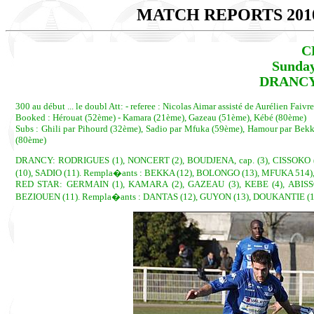
MATCH REPORTS 201
C
Sunday
DRANCY 
300 au début ... le doubl Att: - referee : Nicolas Aimar assisté de Aurélien Faiv
Booked : Hérouat (52ème) - Kamara (21ème), Gazeau (51ème), Kébé (80ème)
Subs : Ghili par Pihourd (32ème), Sadio par Mfuka (59ème), Hamour par Bekk
(80ème)
DRANCY: RODRIGUES (1), NONCERT (2), BOUDJENA, cap. (3), CISSOKO 
(10), SADIO (11). Rempla�ants : BEKKA (12), BOLONGO (13), MFUKA 514)
RED STAR: GERMAIN (1), KAMARA (2), GAZEAU (3), KEBE (4), ABISSO
BEZIOUEN (11). Rempla�ants : DANTAS (12), GUYON (13), DOUKANTIE (14