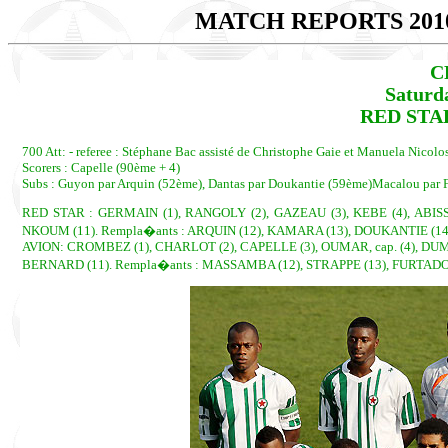
MATCH REPORTS 201
C
Saturd
RED STAR 
700 Att: - referee : Stéphane Bac assisté de Christophe Gaie et Manuela Nicolos
Scorers : Capelle (90ème + 4)
Subs : Guyon par Arquin (52ème), Dantas par Doukantie (59ème)Macalou par F
RED STAR : GERMAIN (1), RANGOLY (2), GAZEAU (3), KEBE (4), ABISSO
NKOUM (11). Rempla�ants : ARQUIN (12), KAMARA (13), DOUKANTIE (14)
AVION: CROMBEZ (1), CHARLOT (2), CAPELLE (3), OUMAR, cap. (4), DUM
BERNARD (11). Rempla�ants : MASSAMBA (12), STRAPPE (13), FURTADO 