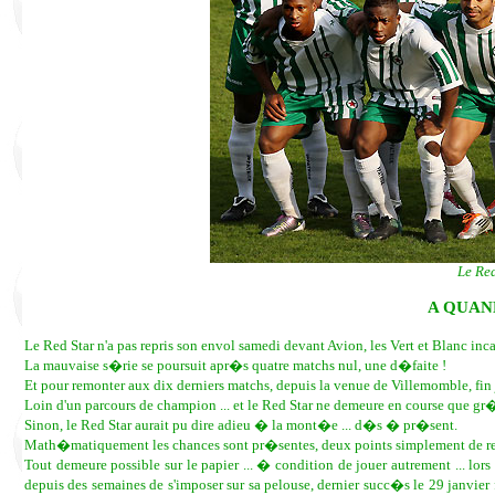
Le Red
A QUAN
Le Red Star n'a pas repris son envol samedi devant Avion, les Vert et Blanc 
La mauvaise s�rie se poursuit apr�s quatre matchs nul, une d�faite !
Et pour remonter aux dix derniers matchs, depuis la venue de Villemomble, fin j
Loin d'un parcours de champion ... et le Red Star ne demeure en course que gr�
Sinon, le Red Star aurait pu dire adieu � la mont�e ... d�s � pr�sent.
Math�matiquement les chances sont pr�sentes, deux points simplement de r
Tout demeure possible sur le papier ... � condition de jouer autrement ... lo
depuis des semaines de s'imposer sur sa pelouse, dernier succ�s le 29 janvie