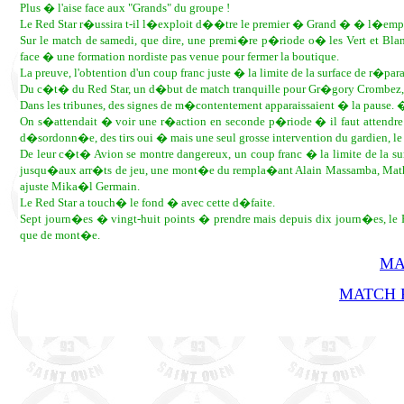
Plus � l'aise face aux "Grands" du groupe !
Le Red Star r�ussira t-il l�exploit d��tre le premier � Grand � � l�empor
Sur le match de samedi, que dire, une premi�re p�riode o� les Vert et Bla
face � une formation nordiste pas venue pour fermer la boutique.
La preuve, l'obtention d'un coup franc juste � la limite de la surface de r�par
Du c�t� du Red Star, un d�but de match tranquille pour Gr�gory Crombez, l
Dans les tribunes, des signes de m�contentement apparaissaient � la pause. 
On s�attendait � voir une r�action en seconde p�riode � il faut attendr
d�sordonn�e, des tirs oui � mais une seul grosse intervention du gardien, 
De leur c�t� Avion se montre dangereux, un coup franc � la limite de la su
jusqu�aux arr�ts de jeu, une mont�e du rempla�ant Alain Massamba, Mat
ajuste Mika�l Germain.
Le Red Star a touch� le fond � avec cette d�faite.
Sept journ�es � vingt-huit points � prendre mais depuis dix journ�es, le 
que de mont�e.
MA
MATCH R