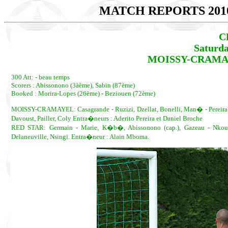
MATCH REPORTS 201
C
Saturda
MOISSY-CRAMAYEL
300 Att: - beau temps
Scorers : Abissonono (3àème), Sabin (87ème)
Booked : Morira-Lopes (26ème) - Beziouen (72ème)
MOISSY-CRAMAYEL: Casagrande - Ruzizi, Dzellat, Bonelli, Man� - Pereira Ca
Davoust, Pailler, Coly Entra�neurs : Aderito Pereira et Daniel Broche
RED STAR: Germain - Marie, K�b�, Abissonono (cap.), Gazeau - Nkoum,
Delaneuville, Nsingi. Entra�neur : Alain Mboma.