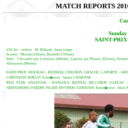
MATCH REPORTS 201
Cou
Sunday 
SAINT-PRIX -
250 Att: - referee : M. Billault - beau temps
Scorers : Nkoum (10ème), Benaribi (70ème)
Subs : Chevalier par Lorenzon (46ème), Laporte par Plisson (62ème), Schm
Abissonon (90ème)
SAINT-PRIX: MOURAO - BENSEKI, CRIGNON, GHALOU, LAPORTE - AMUS
LORENZON, KHELFI. E,tra�neur : Samor CHABANE
RED STAR: ANASTASE - RANGOLY, BENNAI, DILU-DIOP, GAZEAU 
ABISSONONO, FARDIN, NGAM, MVONDO, GERMAIN. Entra�neur : Alai