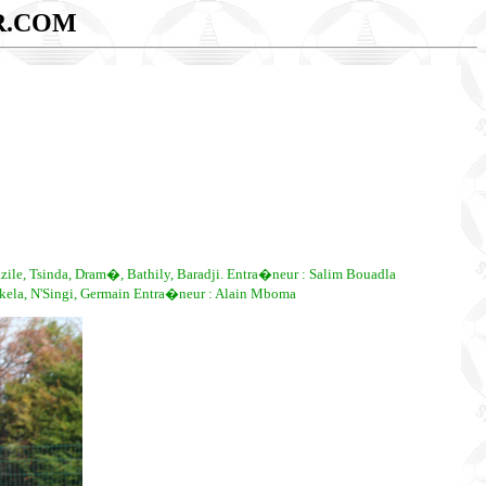
R.COM
le, Tsinda, Dram�, Bathily, Baradji. Entra�neur : Salim Bouadla
kela, N'Singi, Germain Entra�neur : Alain Mboma