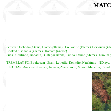
MATC
Scorers : Tschnda (73ème) Dramé (88ème) - Doukantie (19ème), Beziouen (47
Booked : Bohadla (41ème) - Kamara (44ème)
Subs : Coutinho, Bohadla, Ouafi par Bazile, Tsinda, Dramé (54ème) - Nkoum 
TREMBLAY FC: Boukacem - Ziani, Latreille, Kohndio, Natchimie - N'Diaye, 
RED STAR: Anastase - Gazeau, Kamara, Abissonono, Marie - Macalou, Ribad