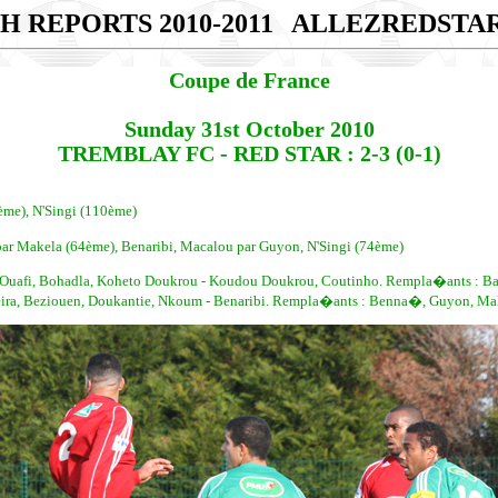
H REPORTS 2010-2011
ALLEZREDSTA
Coupe de France
Sunday 31st October 2010
TREMBLAY FC - RED STAR : 2-3 (0-1)
ème), N'Singi (110ème)
par Makela (64ème), Benaribi, Macalou par Guyon, N'Singi (74ème)
Ouafi, Bohadla, Koheto Doukrou - Koudou Doukrou, Coutinho. Rempla�ants : Bazi
eira, Beziouen, Doukantie, Nkoum - Benaribi. Rempla�ants : Benna�, Guyon, Ma