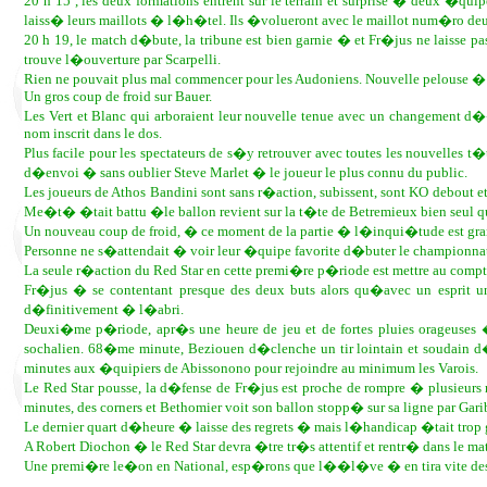
20 h 15 , les deux formations entrent sur le terrain et surprise � deux �qui
laiss� leurs maillots � l�h�tel. Ils �volueront avec le maillot num�ro deux
20 h 19, le match d�bute, la tribune est bien garnie � et Fr�jus ne laisse pas
trouve l�ouverture par Scarpelli.
Rien ne pouvait plus mal commencer pour les Audoniens. Nouvelle pelouse � 
Un gros coup de froid sur Bauer.
Les Vert et Blanc qui arboraient leur nouvelle tenue avec un changement
nom inscrit dans le dos.
Plus facile pour les spectateurs de s�y retrouver avec toutes les nouvelles 
d�envoi � sans oublier Steve Marlet � le joueur le plus connu du public.
Les joueurs de Athos Bandini sont sans r�action, subissent, sont KO debout et
Me�t� �tait battu �le ballon revient sur la t�te de Betremieux bien seul qui 
Un nouveau coup de froid, � ce moment de la partie � l�inqui�tude est gra
Personne ne s�attendait � voir leur �quipe favorite d�buter le championnat
La seule r�action du Red Star en cette premi�re p�riode est mettre au compt
Fr�jus � se contentant presque des deux buts alors qu�avec un esprit un
d�finitivement � l�abri.
Deuxi�me p�riode, apr�s une heure de jeu et de fortes pluies orageuses 
sochalien. 68�me minute, Beziouen d�clenche un tir lointain et soudain d�t
minutes aux �quipiers de Abissonono pour rejoindre au minimum les Varois.
Le Red Star pousse, la d�fense de Fr�jus est proche de rompre � plusieurs r
minutes, des corners et Bethomier voit son ballon stopp� sur sa ligne par Gari
Le dernier quart d�heure � laisse des regrets � mais l�handicap �tait trop 
A Robert Diochon � le Red Star devra �tre tr�s attentif et rentr� dans le m
Une premi�re le�on en National, esp�rons que l��l�ve � en tira vite des