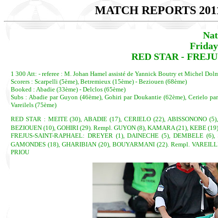
MATCH REPORTS 201
Nat
Friday
RED STAR - FREJUS
1 300 Att: - referee : M. Johan Hamel assisté de Yannick Boutry et Michel Dolm
Scorers : Scarpelli (5ème), Betremieux (15ème) - Beziouen (68ème)
Booked : Abadie (33ème) - Delclos (65ème)
Subs : Abadie par Guyon (46ème), Gohiri par Doukantie (62ème), Cerielo par
Vareilels (75ème)
RED STAR : MEITE (30), ABADIE (17), CERIELO (22), ABISSONONO (5)
BEZIOUEN (10), GOHIRI (29). Rempl. GUYON (8), KAMARA (21), KEBE (19)
FREJUS-SAINT-RAPHAEL: DREYER (1), DAINECHE (5), DEMBELE (6), 
GAMONDES (18), GHARIBIAN (20), BOUYARMANI (22). Rempl. VAREILLES 
PRIOU