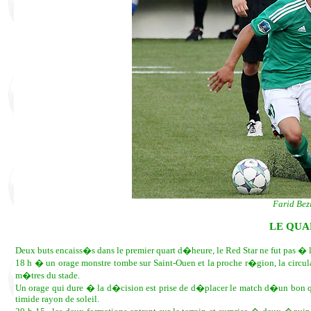
Farid Bez
LE QUA
Deux buts encaiss�s dans le premier quart d�heure, le Red Star ne fut pas � l
18 h � un orage monstre tombe sur Saint-Ouen et la proche r�gion, la circ
m�tres du stade.
Un orage qui dure � la d�cision est prise de d�placer le match d�un bon 
timide rayon de soleil.