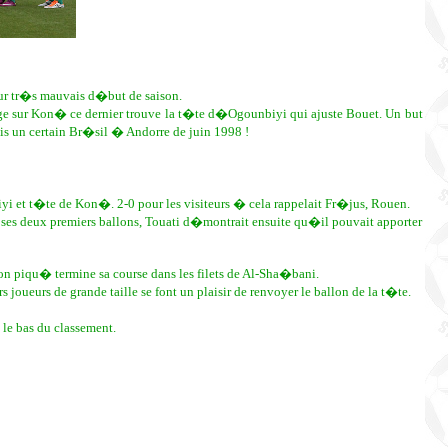
r tr�s mauvais d�but de saison.
ge sur Kon� ce dernier trouve la t�te d�Ogounbiyi qui ajuste Bouet. Un but
is un certain Br�sil � Andorre de juin 1998 !
yi et t�te de Kon�. 2-0 pour les visiteurs � cela rappelait Fr�jus, Rouen.
 ses deux premiers ballons, Touati d�montrait ensuite qu�il pouvait apporter
lon piqu� termine sa course dans les filets de Al-Sha�bani.
eurs de grande taille se font un plaisir de renvoyer le ballon de la t�te.
le bas du classement.