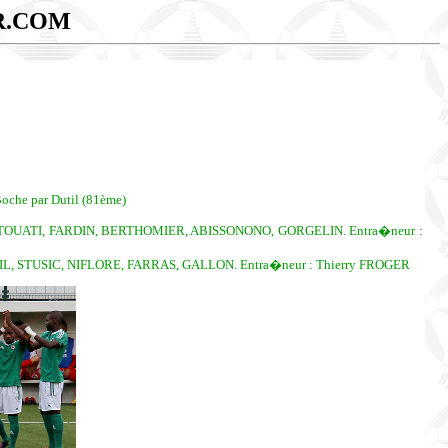
R.COM
Boche par Dutil (81ème)
TOUATI, FARDIN, BERTHOMIER, ABISSONONO, GORGELIN. Entra�neur :
L, STUSIC, NIFLORE, FARRAS, GALLON. Entra�neur : Thierry FROGER