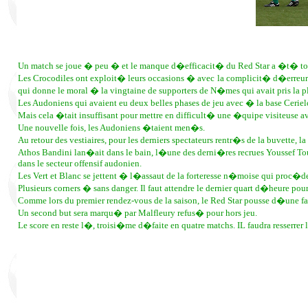
Un match se joue � peu � et le manque d�efficacit� du Red Star a �t� to
Les Crocodiles ont exploit� leurs occasions � avec la complicit� d�erreur
qui donne le moral � la vingtaine de supporters de N�mes qui avait pris la 
Les Audoniens qui avaient eu deux belles phases de jeu avec � la base Ceriel
Mais cela �tait insuffisant pour mettre en difficult� une �quipe visiteuse av
Une nouvelle fois, les Audoniens �taient men�s.
Au retour des vestiaires, pour les derniers spectateurs rentr�s de la buvet
Athos Bandini lan�ait dans le bain, l�une des derni�res recrues Youssef Tou
dans le secteur offensif audonien.
Les Vert et Blanc se jettent � l�assaut de la forteresse n�moise qui proc�de
Plusieurs corners � sans danger. Il faut attendre le dernier quart d�heure po
Comme lors du premier rendez-vous de la saison, le Red Star pousse d�une fa
Un second but sera marqu� par Malfleury refus� pour hors jeu.
Le score en reste l�, troisi�me d�faite en quatre matchs. IL faudra resserre