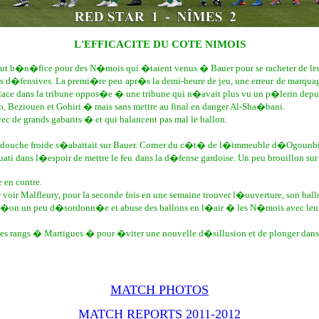
L'EFFICACITE DU COTE NIMOIS
ut b�n�fice pour des N�mois qui �taient venus � Bauer pour se racheter de leu
s d�fensives. La premi�re peu apr�s la demi-heure de jeu, une erreur de marqua
place dans la tribune oppos�e � une tribune qui n�avait plus vu un p�lerin depu
o, Beziouen et Gohiri � mais sans mettre au final en danger Al-Sha�bani.
ec de grands gabarits � et qui balancent pas mal le ballon.
te, la douche froide s�abattait sur Bauer. Corner du c�t� de l�immeuble d�Ogounbi
ati dans l�espoir de mettre le feu dans la d�fense gardoise. Un peu brouillon sur
 en contre.
ur voir Malfleury, pour la seconde fois en une semaine trouver l�ouverture, son bal
�on un peu d�sordonn�e et abuse des ballons en l�air � les N�mois avec leurs jou
r les rangs � Martigues � pour �viter une nouvelle d�sillusion et de plonger dans 
MATCH PHOTOS
MATCH REPORTS 2011-2012