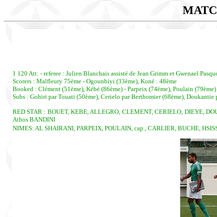
MATC
1 120 Att: - referee : Julien Blanchais assisté de Jean Grimm et Gwenael Pasquol
Scorers : Malfleury 75ème - Ogounbiyi (33ème), Koné : 48ème
Booked : Clément (51ème), Kébé (86ème) - Parpeix (74ème), Poulain (79ème)
Subs : Gohiri par Touati (50ème), Cerielo par Berthomier (68ème), Doukantie 
RED STAR : BOUET, KEBE, ALLEGRO, CLEMENT, CERIELO, DIEYE, DOU
Athos BANDINI
NIMES: AL SHAIRANI, PARPEIX, POULAIN, cap., CARLIER, BUCHE, HSIS