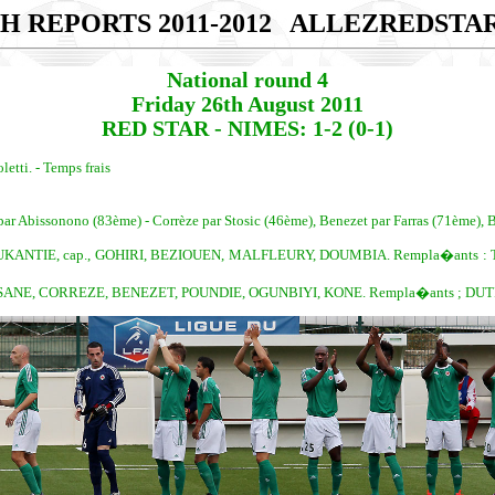
H REPORTS 2011-2012
ALLEZREDSTA
National round 4
Friday 26th August 2011
RED STAR - NIMES: 1-2 (0-1)
etti. - Temps frais
par Abissonono (83ème) - Corrèze par Stosic (46ème), Benezet par Farras (71ème), 
KANTIE, cap., GOHIRI, BEZIOUEN, MALFLEURY, DOUMBIA. Rempla�ants : 
SANE, CORREZE, BENEZET, POUNDIE, OGUNBIYI, KONE. Rempla�ants ; DUTI