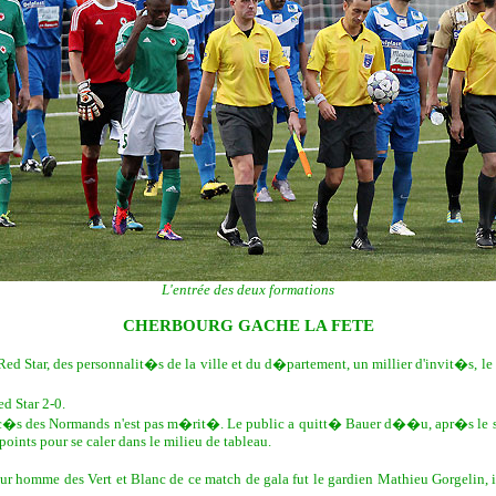
L'entrée des deux formations
CHERBOURG GACHE LA FETE
ed Star, des personnalit�s de la ville et du d�partement, un millier d'invit�s, le
d Star 2-0.
succ�s des Normands n'est pas m�rit�. Le public a quitt� Bauer d��u, apr�s le 
oints pour se caler dans le milieu de tableau.
ur homme des Vert et Blanc de ce match de gala fut le gardien Mathieu Gorgelin, 