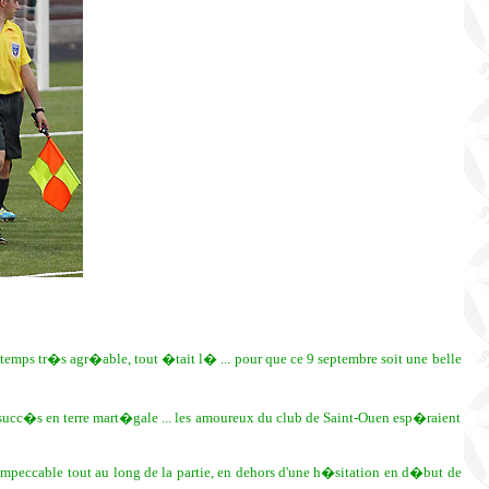
 temps tr�s agr�able, tout �tait l� ... pour que ce 9 septembre soit une belle
succ�s en terre mart�gale ... les amoureux du club de Saint-Ouen esp�raient
impeccable tout au long de la partie, en dehors d'une h�sitation en d�but de