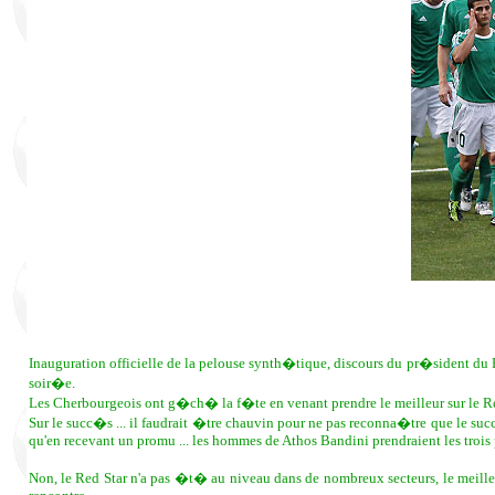
Inauguration officielle de la pelouse synth�tique, discours du pr�sident du R
soir�e.
Les Cherbourgeois ont g�ch� la f�te en venant prendre le meilleur sur le Re
Sur le succ�s ... il faudrait �tre chauvin pour ne pas reconna�tre que le 
qu'en recevant un promu ... les hommes de Athos Bandini prendraient les trois p
Non, le Red Star n'a pas �t� au niveau dans de nombreux secteurs, le meille