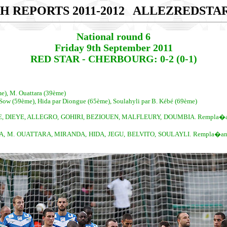
H REPORTS 2011-2012
ALLEZREDSTA
National round 6
Friday 9th September 2011
RED STAR - CHERBOURG: 0-2 (0-1)
e), M. Ouattara (39ème)
r Sow (59ème), Hida par Diongue (65ème), Soulahyli par B. Kébé (69ème)
, DIEYE, ALLEGRO, GOHIRI, BEZIOUEN, MALFLEURY, DOUMBIA. Rempla�ants
. OUATTARA, MIRANDA, HIDA, JEGU, BELVITO, SOULAYLI. Rempla�ants 