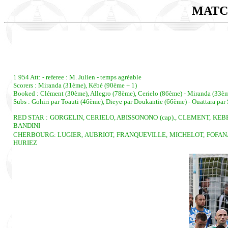
MATC
1 954 Att: - referee : M. Julien - temps agréable
Scorers : Miranda (31ème), Kébé (90ème + 1)
Booked : Clément (30ème), Allegro (78ème), Cerielo (86ème) - Miranda (33èm
Subs : Gohiri par Toauti (46ème), Dieye par Doukantie (66ème) - Ouattara pa
RED STAR : GORGELIN, CERIELO, ABISSONONO (cap)., CLEMENT, KEBE
BANDINI
CHERBOURG: LUGIER, AUBRIOT, FRANQUEVILLE, MICHELOT, FOFANA, M
HURIEZ