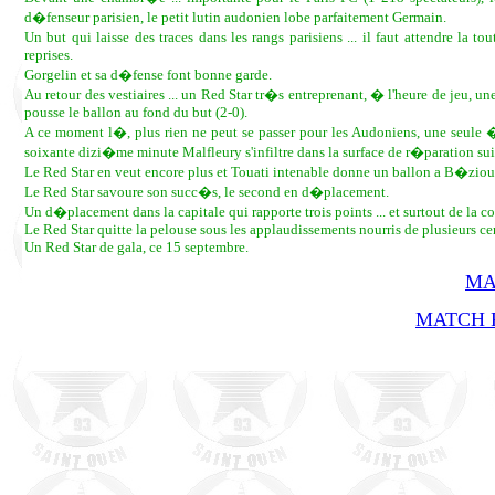
d�fenseur parisien, le petit lutin audonien lobe parfaitement Germain.
Un but qui laisse des traces dans les rangs parisiens ... il faut attendre l
reprises.
Gorgelin et sa d�fense font bonne garde.
Au retour des vestiaires ... un Red Star tr�s entreprenant, � l'heure de jeu, un
pousse le ballon au fond du but (2-0).
A ce moment l�, plus rien ne peut se passer pour les Audoniens, une seule �q
soixante dizi�me minute Malfleury s'infiltre dans la surface de r�paration sui
Le Red Star en veut encore plus et Touati intenable donne un ballon a B�zio
Le Red Star savoure son succ�s, le second en d�placement.
Un d�placement dans la capitale qui rapporte trois points ... et surtout de la 
Le Red Star quitte la pelouse sous les applaudissements nourris de plusieurs ce
Un Red Star de gala, ce 15 septembre.
MA
MATCH R