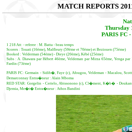
MATCH REPORTS 201
Nat
Thursday 
PARIS FC - 
1 218 Att: - referee : M. Batta - beau temps
Scorers : Touati (16ème), Malfleury (59ème et 70ème) et Beziouen (75ème)
Booked : Velderman (54ème) - Dieye (20ème), Kébé (25ème)
Subs : A. Diawara par Hébert 46ème, Veldeman par Mirza 65ème, Yenga par
Fardin (73ème)
PARIS FC: Germain - Sidib�, Faye (c), Afougou, Veldeman - Macalou, Scot
Demarconnay Entra�neur : Alain Mboma
RED STAR: Gorgelin - Cerielo, Abissonono (c), Cl�ment, K�b� - Doukantie
Djemia, Me�t� Entra�neur : Athos Bandini