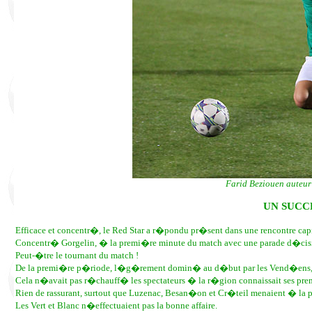
Farid Beziouen auteur 
UN SUCCE
Efficace et concentr�, le Red Star a r�pondu pr�sent dans une rencontre capi
Concentr� Gorgelin, � la premi�re minute du match avec une parade d�cisi
Peut-�tre le tournant du match !
De la premi�re p�riode, l�g�rement domin� au d�but par les Vend�ens, rien
Cela n�avait pas r�chauff� les spectateurs � la r�gion connaissait ses pre
Rien de rassurant, surtout que Luzenac, Besan�on et Cr�teil menaient � la p
Les Vert et Blanc n�effectuaient pas la bonne affaire.