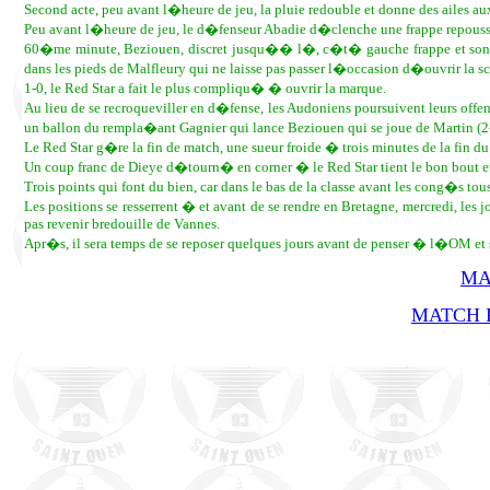
Second acte, peu avant l�heure de jeu, la pluie redouble et donne des ailes au
Peu avant l�heure de jeu, le d�fenseur Abadie d�clenche une frappe repouss
60�me minute, Beziouen, discret jusqu�� l�, c�t� gauche frappe et son bal
dans les pieds de Malfleury qui ne laisse pas passer l�occasion d�ouvrir la
1-0, le Red Star a fait le plus compliqu� � ouvrir la marque.
Au lieu de se recroqueviller en d�fense, les Audoniens poursuivent leurs off
un ballon du rempla�ant Gagnier qui lance Beziouen qui se joue de Martin (2
Le Red Star g�re la fin de match, une sueur froide � trois minutes de la fin d
Un coup franc de Dieye d�tourn� en corner � le Red Star tient le bon bout 
Trois points qui font du bien, car dans le bas de la classe avant les cong�s tou
Les positions se resserrent � et avant de se rendre en Bretagne, mercredi, les
pas revenir bredouille de Vannes.
Apr�s, il sera temps de se reposer quelques jours avant de penser � l�OM et s
MA
MATCH R