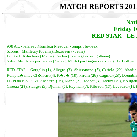
MATCH REPORTS 201
Nat
Friday 1
RED STAR - LE 
908 Att: - referee : Monsieur Mezouar - temps pluvieux
Scorers : Malfleury (60ème), Beziouen (78ème)
Booked : Ribadeira (14ème), Rocher (37ème), Gazeau (59ème)
Subs : Malfleury par Fardin (75ème), Marlet par Gagnier (75ème) - Le Goff pa
RED STAR : Gorgelin (1), Allegro (3), Abissonono (5), Cerielo (22), Abadie (
Rempla�ants : Cl�ment (4), K�b� (19), Fardin (26), Gagnier (28), Doumbia 
LE POIRE-SUR-VIE: Martin (16), Marie (2), Rocher (3), Jacuzzi (9), Bourgaud
Gazeau (28), Stanger (5), Djoman (6), Heyman (7), Kifoueti (13), Levacher (1)