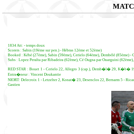
MATC
1834 Att: - temps doux
Scorers : Sabin (19ème sur pen.) - Hébras 12ème et 52ème)
Booked : Kébé (27ème), Sabin (59ème), Cerielo (64ème), Dembélé (85ème) - 
Subs : Lopez Peralta par Ribadeira (62ème), Cé Ougna par Ouarguini (62ème)
RED STAR : Bouet 1 - Cerielo 22, Allegro 3 (cap.), Demb�l� 29, K�b� 19 
Entra�neur : Vincent Doukantie
NIORT: Delecroix 1 - Letzelter 2, Konat� 23, Desenclos 22, Bernarm 5 - Ric
Gastien