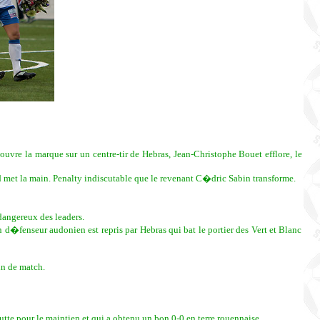
vre la marque sur un centre-tir de Hebras, Jean-Christophe Bouet efflore, le
rd met la main. Penalty indiscutable que le revenant C�dric Sabin transforme.
dangereux des leaders.
 d�fenseur audonien est repris par Hebras qui bat le portier des Vert et Blanc
in de match.
te pour le maintien et qui a obtenu un bon 0-0 en terre rouennaise.