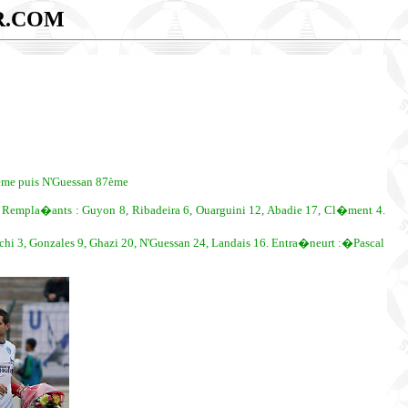
R.COM
2ème puis N'Guessan 87ème
 Rempla�ants : Guyon 8, Ribadeira 6, Ouarguini 12, Abadie 17, Cl�ment 4.
chi 3, Gonzales 9, Ghazi 20, N'Guessan 24, Landais 16. Entra�neurt :�Pascal