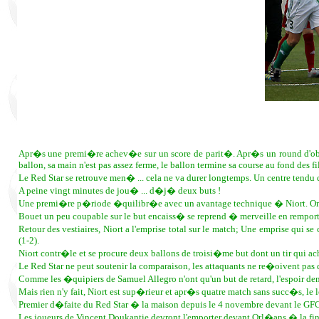
Apr�s une premi�re achev�e sur un score de parit�. Apr�s un round d'observa
ballon, sa main n'est pas assez ferme, le ballon termine sa course au fond des fil
Le Red Star se retrouve men� ... cela ne va durer longtemps. Un centre tendu d
A peine vingt minutes de jou� ... d�j� deux buts !
Une premi�re p�riode �quilibr�e avec un avantage technique � Niort. On vo
Bouet un peu coupable sur le but encaiss� se reprend � merveille en remporta
Retour des vestiaires, Niort a l'emprise total sur le match; Une emprise qui 
(1-2).
Niort contr�le et se procure deux ballons de troisi�me but dont un tir qui ac
Le Red Star ne peut soutenir la comparaison, les attaquants ne re�oivent pas de
Comme les �quipiers de Samuel Allegro n'ont qu'un but de retard, l'espoir deme
Mais rien n'y fait, Niort est sup�rieur et apr�s quatre match sans succ�s, le
Premier d�faite du Red Star � la maison depuis le 4 novembre devant le GF
Les joueurs de Vincent Doukantie devront l'emporter devant Orl�ans � la fin 