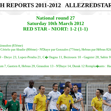
H REPORTS 2011-2012
ALLEZREDSTA
National round 27
Saturday 10th March 2012
RED STAR - NIORT: 1-2 (1-1)
Giraudon (83ème)
, Cérielo par Abadie (80ème) - N'Diaye par Gonzales (77ème), Hebras par Hébras 8
- Dieye 23, Lopez-Peralta 21, C� Ougna 11, Beziouen 10 - Gagnier 28, Sabin 9
aum 7, Gastien 8, Hebras 29, Giraudon 13 - N'Diaye 14, Durak 12 Rempla�ants : Ha