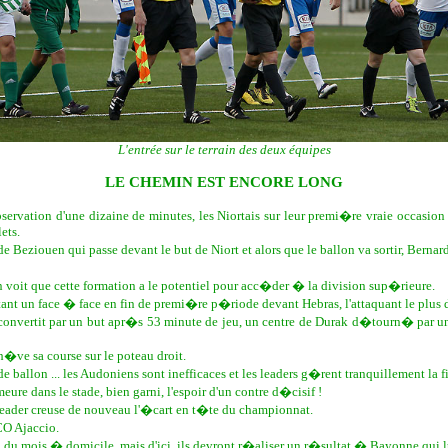
L'entrée sur le terrain des deux équipes
LE CHEMIN EST ENCORE LONG
tion d'une dizaine de minutes, les Niortais sur leur premi�re vraie occasion ou
ets.
e Beziouen qui passe devant le but de Niort et alors que le ballon va sortir, Berna
it que cette formation a le potentiel pour acc�der � la division sup�rieure.
nt un face � face en fin de premi�re p�riode devant Hebras, l'attaquant le plus 
se convertit par un but apr�s 53 minute de jeu, un centre de Durak d�tourn� par un
h�ve sa course sur le poteau droit.
 ballon ... les Audoniens sont inefficaces et les leaders g�rent tranquillement la f
ure dans le stade, bien garni, l'espoir d'un contre d�cisif !
 leader creuse de nouveau l'�cart en t�te du championnat.
CO Ajaccio.
du mois � domicile, mais d'ici, ils devront r�aliser un r�sultat � Bayonne qui lut