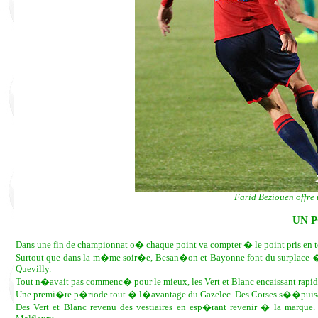
Farid Beziouen offre
UN 
Dans une fin de championnat o� chaque point va compter � le point pris en terr
Surtout que dans la m�me soir�e, Besan�on et Bayonne font du surplace �ga
Quevilly.
Tout n�avait pas commenc� pour le mieux, les Vert et Blanc encaissant rapi
Une premi�re p�riode tout � l�avantage du Gazelec. Des Corses s��puisant
Des Vert et Blanc revenu des vestiaires en esp�rant revenir � la marque