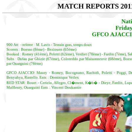
MATCH REPORTS 201
Nat
Friday
GFCO AJACCIO 
900 Att: - referee : M. Lavis - Terrain gras, temps doux
Scorers : Boesso (8ème) - Beziouen (65ème)
Booked : Romey (41ème), Poletti (62ème), Verdier (78ème) - Fardin (7ème), S
Subs : Dufau par Gbizie (67ème), Coloreddo par Maisonneuve (68ème), Boess
par Ouarguini (76ème)
GFCO AJACCIO: Maury - Romey, Bocognano, Rachidi, Poletti - Poggi, Duf
Benyahya, Rastello. Entr. : Dominique Veilex
RED STAR: Bouet - Cerielo, Allegro, Cl�ment, K�b� - Dieye, Fardin, Lopez
Malfleury, Ouarguini Entr. : Vincent Doukantie