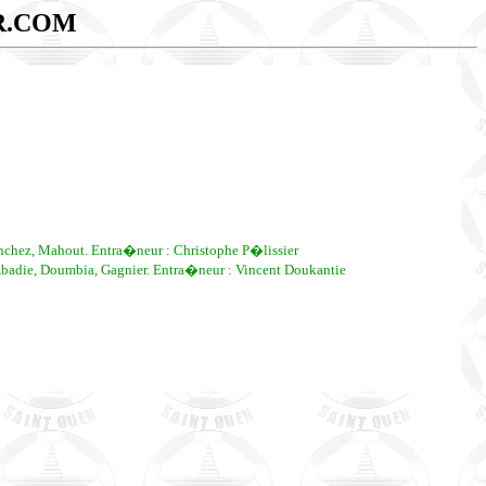
R.COM
nchez, Mahout. Entra�neur : Christophe P�lissier
 Abadie, Doumbia, Gagnier. Entra�neur : Vincent Doukantie