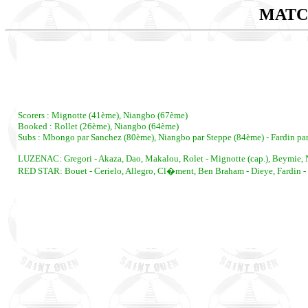
MATC
Scorers : Mignotte (41ème), Niangbo (67ème)
Booked : Rollet (26ème), Niangbo (64ème)
Subs : Mbongo par Sanchez (80ème), Niangbo par Steppe (84ème) - Fardin par
LUZENAC: Gregori - Akaza, Dao, Makalou, Rolet - Mignotte (cap.), Beymie, 
RED STAR: Bouet - Cerielo, Allegro, Cl�ment, Ben Braham - Dieye, Fardin - 