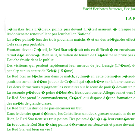
Farid Beziouen heureux, l'ex-jou
LA 
5�me)Les trois pr�cieux points pris devant Cr�teil assurent � presque le 
Audoniens ne renouvellent pas leur bail en National.
Un z�ro point� lors des trois prochains matchs � et un des rel�gables effect
Cela sans peu probable.
Pourtant devant Cr�teil, le Red Star s��tait mis en difficult� en encaiss
retrait d�Essomb�. Bien seul, le milieu de terrain de Cr�teil ne se prive pas 
Douche froide dans le public.
Des visiteurs qui perdent rapidement leur meneur de jeu Lesage (17�me), d
penalty sur un centre de Keb� (19�me).
Le Red Star ne l�che rien dans ce match, rythm� en cette premi�re p�riode
punition sur un tir d�un joueur de Cr�teil qui s�ach�ve sur la barre transve
Les deux formations rejoignent les vestiaires sur le score de parit� devant un
La seconde p�riode � peine d�but�e, Beziouen centre, Allegro remet vers M
Le Red Star prend le commandement, Cr�teil qui dispose d�une formation qui
des arr�ts de grande classe.
Le Red Star lui doit de ne pas encaisser un but.
Dans le dernier quart d�heure, les Cristoliens ont deux grosses occasions dc r
Rien, le Red Star tient ses trois points. Des points d�di�s � leur entra�ne
En tout cas, le Red Star � cinq points d�avance sur Beauvais et passe devant
Le Red Star est bien en vie !