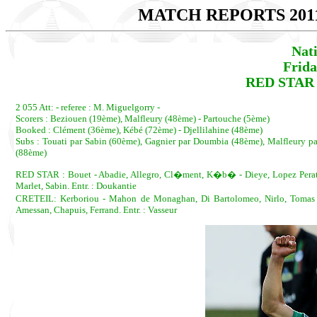
MATCH REPORTS 201
Nat
Frida
RED STAR -
2 055 Att: - referee : M. Miguelgorry -
Scorers : Beziouen (19ème), Malfleury (48ème) - Partouche (5ème)
Booked : Clément (36ème), Kébé (72ème) - Djellilahine (48ème)
Subs : Touati par Sabin (60ème), Gagnier par Doumbia (48ème), Malfleury p
(88ème)
RED STAR : Bouet - Abadie, Allegro, Cl�ment, K�b� - Dieye, Lopez Perata
Marlet, Sabin. Entr. : Doukantie
CRETEIL: Kerboriou - Mahon de Monaghan, Di Bartolomeo, Nirlo, Tomas -
Amessan, Chapuis, Ferrand. Entr. : Vasseur