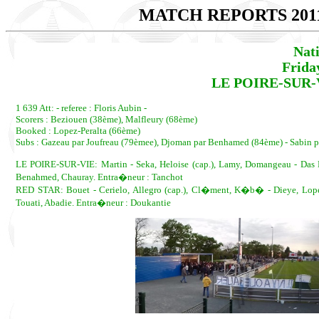
MATCH REPORTS 201
Nat
Frida
LE POIRE-SUR-VI
1 639 Att: - referee : Floris Aubin -
Scorers : Beziouen (38ème), Malfleury (68ème)
Booked : Lopez-Peralta (66ème)
Subs : Gazeau par Joufreau (79èmee), Djoman par Benhamed (84ème) - Sabin p
LE POIRE-SUR-VIE: Martin - Seka, Heloise (cap.), Lamy, Domangeau - Das N
Benahmed, Chauray. Entra�neur : Tanchot
RED STAR: Bouet - Cerielo, Allegro (cap.), Cl�ment, K�b� - Dieye, Lopez
Touati, Abadie. Entra�neur : Doukantie