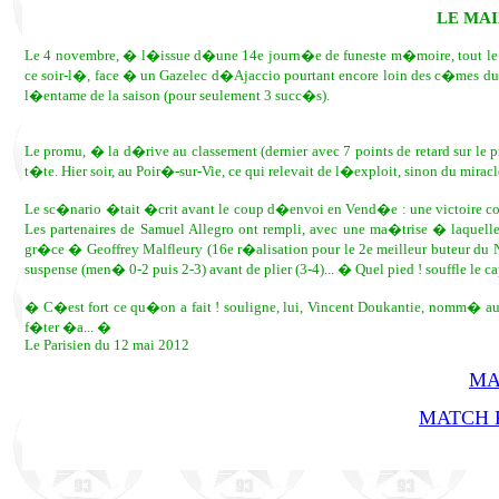
LE MAI
Le 4 novembre, � l�issue d�une 14e journ�e de funeste m�moire, tout le mo
ce soir-l�, face � un Gazelec d�Ajaccio pourtant encore loin des c�mes du 
l�entame de la saison (pour seulement 3 succ�s).
Le promu, � la d�rive au classement (dernier avec 7 points de retard sur le p
t�te. Hier soir, au Poir�-sur-Vie, ce qui relevait de l�exploit, sinon du mirac
Le sc�nario �tait �crit avant le coup d�envoi en Vend�e : une victoire co
Les partenaires de Samuel Allegro ont rempli, avec une ma�trise � laquell
gr�ce � Geoffrey Malfleury (16e r�alisation pour le 2e meilleur buteur du Na
suspense (men� 0-2 puis 2-3) avant de plier (3-4)... � Quel pied ! souffle le
� C�est fort ce qu�on a fait ! souligne, lui, Vincent Doukantie, nomm� au 
f�ter �a... �
Le Parisien du 12 mai 2012
MA
MATCH R