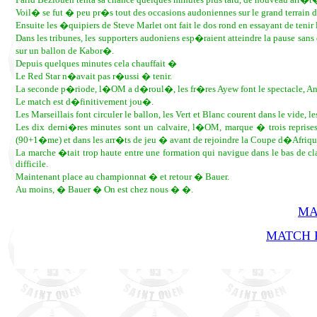
Voil� se fut � peu pr�s tout des occasions audoniennes sur le grand terrain d
Ensuite les �quipiers de Steve Marlet ont fait le dos rond en essayant de teni
Dans les tribunes, les supporters audoniens esp�raient atteindre la pause sa
sur un ballon de Kabor�.
Depuis quelques minutes cela chauffait �
Le Red Star n�avait pas r�ussi � tenir.
La seconde p�riode, l�OM a d�roul�, les fr�res Ayew font le spectacle, Andr
Le match est d�finitivement jou�.
Les Marseillais font circuler le ballon, les Vert et Blanc courent dans le vide,
Les dix derni�res minutes sont un calvaire, l�OM, marque � trois repris
(90+1�me) et dans les arr�ts de jeu � avant de rejoindre la Coupe d�Afriqu
La marche �tait trop haute entre une formation qui navigue dans le bas de 
difficile.
Maintenant place au championnat � et retour � Bauer.
Au moins, � Bauer � On est chez nous � �.
MA
MATCH R