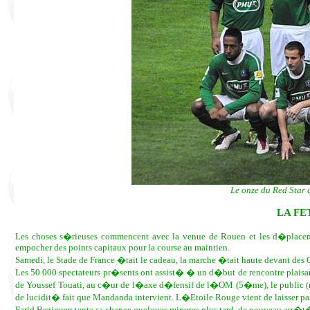
Le onze du Red Star 
LA FE
Les choses s�rieuses commencent avec la venue de Rouen et les d�p
empocher des points capitaux pour la course au maintien.
Samedi, le Stade de France �tait le cadeau, la marche �tait haute devant des 
Les 50 000 spectateurs pr�sents ont assist� � un d�but de rencontre plaisant
de Youssef Touati, au c�ur de l�axe d�fensif de l�OM (5�me), le public (neu
de lucidit� fait que Mandanda intervient. L�Etoile Rouge vient de laisser pa
Farid Beziouen tenta sa chance quelques minutes plus tard, de nouveau arr�