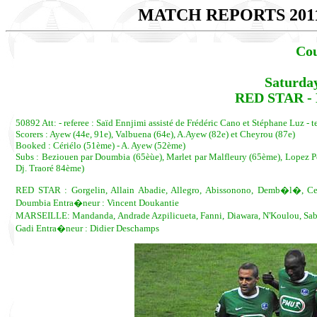
MATCH REPORTS 201
Cou
Saturda
RED STAR - 
50892 Att: - referee : Saïd Ennjimi assisté de Frédéric Cano et Stéphane Luz -
Scorers : Ayew (44e, 91e), Valbuena (64e), A.Ayew (82e) et Cheyrou (87e)
Booked : Cériélo (51ème) - A. Ayew (52ème)
Subs : Beziouen par Doumbia (65èùe), Marlet par Malfleury (65ème), Lopez P
Dj. Traoré 84ème)
RED STAR : Gorgelin, Allain Abadie, Allegro, Abissonono, Demb�l�, Ceri
Doumbia Entra�neur : Vincent Doukantie
MARSEILLE: Mandanda, Andrade Azpilicueta, Fanni, Diawara, N'Koulou, Sabo
Gadi Entra�neur : Didier Deschamps