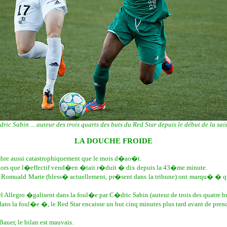
dric Sabin ... auteur des trois quarts des buts du Red Star depuis le début de la sai
LA DOUCHE FROIDE
bre aussi catastrophiquement que le mois d�ao�t.
alors que l�effectif vend�en �tait r�duit � dix depuis la 43�me minute.
Romuald Marie (bless� actuellement, pr�sent dans la tribune) ont marqu� � quatr
 Allegro �galisent dans la foul�e par C�dric Sabin (auteur de trois des quatre bu
la foul�e �, le Red Star encaisse un but cinq minutes plus tard avant de prendre 
auer, le bilan est mauvais.