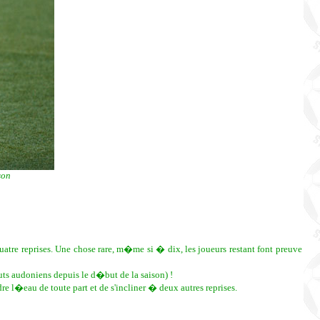
son
e reprises. Une chose rare, m�me si � dix, les joueurs restant font preuve
ts audoniens depuis le d�but de la saison) !
l�eau de toute part et de s'incliner � deux autres reprises.