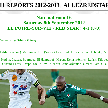
H REPORTS 2012-2013
ALLEZREDSTA
National round 6
Saturday 8th September 2012
LE POIRE-SUR-VIE - RED STAR : 4-1 (0-0)
ème c.s.c.) - Sabin (51ème).
drhiri (52ème), Méliani par Sarr (52ème), Despois de Folleville par Durbant (52è
, Kodjia, Gazeau, Bourgaud, El Hamzaoui - Marega Rempla�ants : Lefaix, Kifoueti,
ibaud, Lafon - Despois de Folleville, Sabin Rempla�ants : Durbant, Fardin, Oudrhi