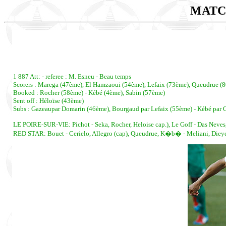
MATC
1 887 Att: - referee : M. Esneu - Beau temps
Scorers : Marega (47ème), El Hamzaoui (54ème), Lefaix (73ème), Queudrue (80
Booked : Rocher (58ème) - Kébé (4ème), Sabin (57ème)
Sent off : Héloïse (43ème)
Subs : Gazeaupar Domarin (46ème), Bourgaud par Lefaix (55ème) - Kébé par Ou
LE POIRE-SUR-VIE: Pichot - Seka, Rocher, Heloise cap.), Le Goff - Das Neves
RED STAR: Bouet - Cerielo, Allegro (cap), Queudrue, K�b� - Meliani, Dieye, G