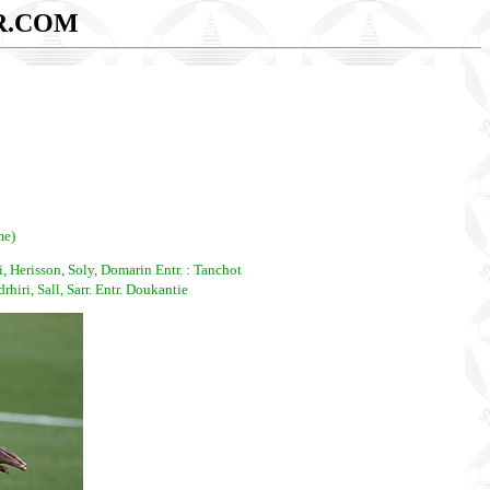
R.COM
me)
 Herisson, Soly, Domarin Entr. : Tanchot
ri, Sall, Sarr. Entr. Doukantie