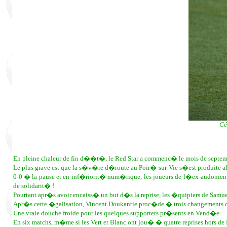
Cé
En pleine chaleur de fin d��t�, le Red Star a commenc� le mois de septem
Le plus grave est que la s�v�re d�route au Poir�-sur-Vie s�est produite 
0-0 � la pause et en inf�riorit� num�rique, les joueurs de l�ex-audonien 
de solidarit� !
Pourtant apr�s avoir encaiss� un but d�s la reprise, les �quipiers de Samuel
Apr�s cette �galisation, Vincent Doukantie proc�de � trois changements dans 
Une vraie douche froide pour les quelques supporters pr�sents en Vend�e.
En six matchs, m�me si les Vert et Blanc ont jou� � quatre reprises hors de B