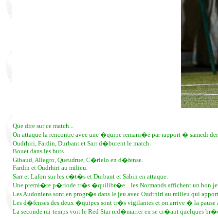
Que dire sur ce match...
On attaque la rencontre avec une �quipe remani�e par rapport � samedi dern
Oudrhiri, Fardin, Durbant et Sarr d�butent le match.
Bouet dans les buts.
Gibaud, Allegro, Queudrue, C�rielo en d�fense.
Fardin et Oudrhiri au milieu.
Sarr et Lafon sur les c�t�s et Durbant et Sabin en attaque.
Une premi�re p�riode tr�s �quilibr�e... les Normands affichent un bon jeu 
Les Audoniens sont en progr�s dans le jeu avec Oudrhiri au milieu qui appor
Les d�fenses des deux �quipes sont tr�s vigilantes et on arrive � la pause 
La seconde mi-temps voit le Red Star red�marrer en se cr�ant quelques br�c