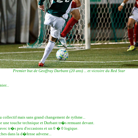
Premier but de Geoffray Durbant (20 ans) ... et victoire du Red Star
ier...
collectif mais sans grand changement de rythme...
te une touche technique et Durbant tr�s remuant devant.
avec tr�s peu d'occasions et un 0 � 0 logique.
hes dans la d�fense adverse...