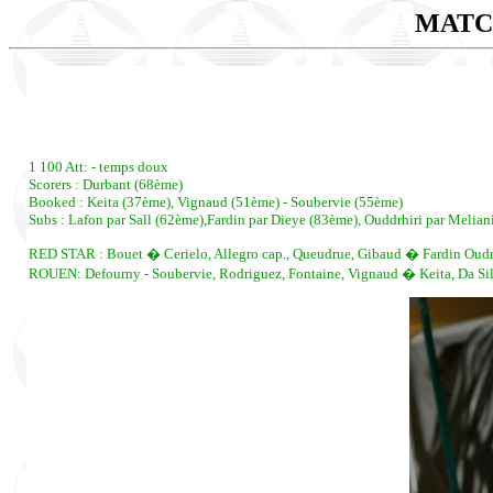
MATC
1 100 Att: - temps doux
Scorers : Durbant (68ème)
Booked : Keita (37ème), Vignaud (51ème) - Soubervie (55ème)
Subs : Lafon par Sall (62ème),Fardin par Dieye (83ème), Ouddrhiri par Melia
RED STAR : Bouet � Cerielo, Allegro cap., Queudrue, Gibaud � Fardin Oudrhi
ROUEN: Defourny - Soubervie, Rodriguez, Fontaine, Vignaud � Keita, Da Silv