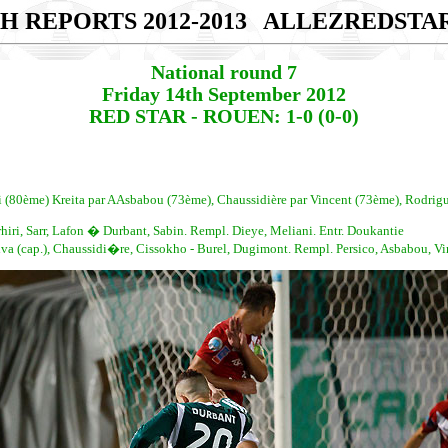
H REPORTS 2012-2013
ALLEZREDSTA
National round 7
Friday 14th September 2012
RED STAR - ROUEN: 1-0 (0-0)
ni (80ème) Kreita par AAsbabou (73ème), Chaussidière par Vincent (73ème), Rodrigu
ri, Sarr, Lafon � Durbant, Sabin. Rempl. Dieye, Meliani. Entr. Doukantie
a (cap.), Chaussidi�re, Cissokho - Burel, Dugimont. Rempl. Persico, Asbabou, Vin