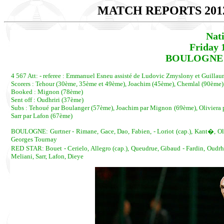
MATCH REPORTS 201
Nat
Friday 
BOULOGNE - 
4 567 Att: - referee : Emmanuel Esneu assisté de Ludovic Zmyslony et Guill
Scorers : Tehour (30ème, 35ème et 49ème), Joachim (45ème), Chemlal (90ème)
Booked : Mignon (78ème)
Sent off : Oudhriri (37ème)
Subs : Tehoué par Boulanger (57ème), Joachim par Mignon (69ème), Oliviera p
Sarr par Lafon (67ème)
BOULOGNE: Gurtner - Rimane, Gace, Dao, Fabien, - Loriot (cap.), Kant�, O
Georges Tournay
RED STAR: Bouet - Cerielo, Allegro (cap.), Queudrue, Gibaud - Fardin, Oudrhi
Meliani, Sarr, Lafon, Dieye