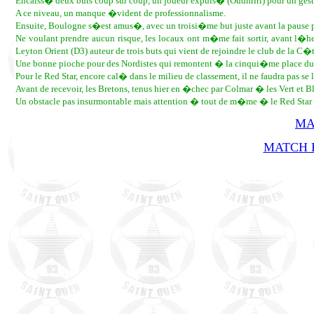
Encaiss� deux buts coup sur coup, un joueur expuls� (Oudhriri) pour un gest
A ce niveau, un manque �vident de professionnalisme.
Ensuite, Boulogne s�est amus�, avec un troisi�me but juste avant la pause 
Ne voulant prendre aucun risque, les locaux ont m�me fait sortir, avant l�
Leyton Orient (D3) auteur de trois buts qui vient de rejoindre le club de la C
Une bonne pioche pour des Nordistes qui remontent � la cinqui�me place du 
Pour le Red Star, encore cal� dans le milieu de classement, il ne faudra pas s
Avant de recevoir, les Bretons, tenus hier en �chec par Colmar � les Vert et
Un obstacle pas insurmontable mais attention � tout de m�me � le Red Star se
MA
MATCH R