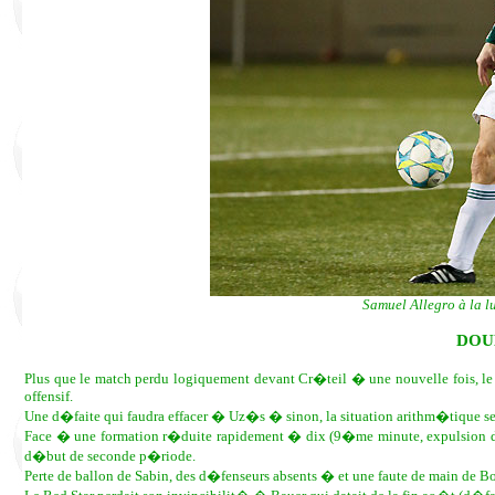
Samuel Allegro à la l
DOU
Plus que le match perdu logiquement devant Cr�teil � une nouvelle fois, le
offensif.
Une d�faite qui faudra effacer � Uz�s � sinon, la situation arithm�tique se
Face � une formation r�duite rapidement � dix (9�me minute, expulsion de
d�but de seconde p�riode.
Perte de ballon de Sabin, des d�fenseurs absents � et une faute de main de 