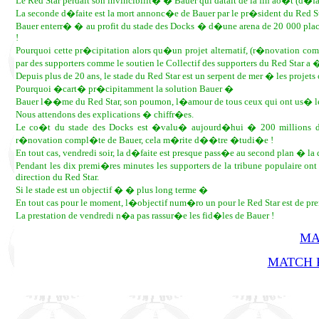
Le Red Star perdait son invincibilit� � Bauer qui datait de la fin ao�t (d�
La seconde d�faite est la mort annonc�e de Bauer par le pr�sident du Red Sta
Bauer enterr� � au profit du stade des Docks � d�une arena de 20 000 pl
!
Pourquoi cette pr�cipitation alors qu�un projet alternatif, (r�novation comp
par des supporters comme le soutien le Collectif des supporters du Red Star
Depuis plus de 20 ans, le stade du Red Star est un serpent de mer � les projets 
Pourquoi �cart� pr�cipitamment la solution Bauer �
Bauer l��me du Red Star, son poumon, l�amour de tous ceux qui ont us� le
Nous attendons des explications � chiffr�es.
Le co�t du stade des Docks est �valu� aujourd�hui � 200 millions d�eu
r�novation compl�te de Bauer, cela m�rite d��tre �tudi�e !
En tout cas, vendredi soir, la d�faite est presque pass�e au second plan � l
Pendant les dix premi�res minutes les supporters de la tribune populaire o
direction du Red Star.
Si le stade est un objectif � � plus long terme �
En tout cas pour le moment, l�objectif num�ro un pour le Red Star est de pre
La prestation de vendredi n�a pas rassur�e les fid�les de Bauer !
MA
MATCH R