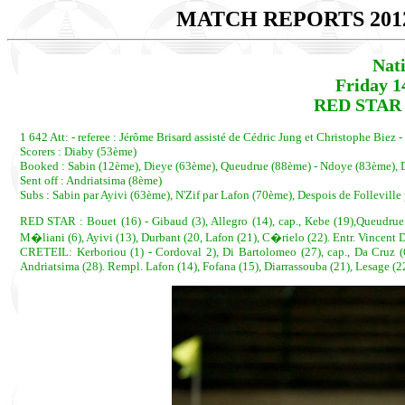
MATCH REPORTS 201
Nat
Friday 1
RED STAR -
1 642 Att: - referee : Jérôme Brisard assisté de Cédric Jung et Christophe Biez 
Scorers : Diaby (53ème)
Booked : Sabin (12ème), Dieye (63ème), Queudrue (88ème) - Ndoye (83ème), 
Sent off : Andriatsima (8ème)
Subs : Sabin par Ayivi (63ème), N'Zif par Lafon (70ème), Despois de Follevill
RED STAR : Bouet (16) - Gibaud (3), Allegro (14), cap., Kebe (19),Queudrue (24
M�liani (6), Ayivi (13), Durbant (20, Lafon (21), C�rielo (22). Entr. Vincent
CRETEIL: Kerboriou (1) - Cordoval 2), Di Bartolomeo (27), cap., Da Cruz (
Andriatsima (28). Rempl. Lafon (14), Fofana (15), Diarrassouba (21), Lesage (22