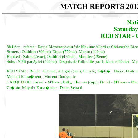
MATCH REPORTS 201
Nat
Saturday
RED STAR - 
884 Att: - referee : David Mezouar assisté de Maxime Allard et Christophe Biez.
Scorers : Oudrhiri (29ème), Dieye (75ème)- Martin (44ème)
Booked : Sabin (2ème), Oudrhiri (47ème) - Moullec (29ème)
Subs : N'Zif par Ayivi (46ème), Despois de Folleville par Tulasne (66ème) - 
RED STAR : Bouet - Gibaud, Allegro (cap.), Cerielo, K�b� - Dieye, Oudrhiri,
Meliani Entra�neur : Vincent Doukantie
CARQUEFOU: Joinel - M'Bassi, Billy, Thomas (cap.), David - M'Bassi - Mo
Cr�hin, Mayulu Entra�neur : Denis Renard