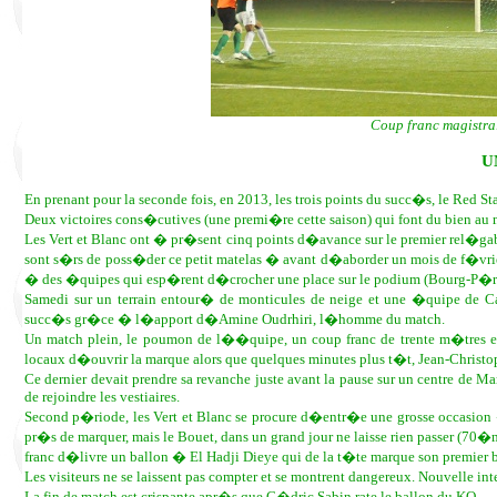
Coup franc magistral
U
En prenant pour la seconde fois, en 2013, les trois points du succ�s, le Red Star
Deux victoires cons�cutives (une premi�re cette saison) qui font du bien au 
Les Vert et Blanc ont � pr�sent cinq points d�avance sur le premier rel�ga
sont s�rs de poss�der ce petit matelas � avant d�aborder un mois de f�vrie
� des �quipes qui esp�rent d�crocher une place sur le podium (Bourg-P�ronn
Samedi sur un terrain entour� de monticules de neige et une �quipe de C
succ�s gr�ce � l�apport d�Amine Oudrhiri, l�homme du match.
Un match plein, le poumon de l��quipe, un coup franc de trente m�tres en
locaux d�ouvrir la marque alors que quelques minutes plus t�t, Jean-Christop
Ce dernier devait prendre sa revanche juste avant la pause sur un centre de 
de rejoindre les vestiaires.
Second p�riode, les Vert et Blanc se procure d�entr�e une grosse occasion �
pr�s de marquer, mais le Bouet, dans un grand jour ne laisse rien passer (70�
franc d�livre un ballon � El Hadji Dieye qui de la t�te marque son premier
Les visiteurs ne se laissent pas compter et se montrent dangereux. Nouvelle i
La fin de match est crispante apr�s que C�dric Sabin rate le ballon du KO.